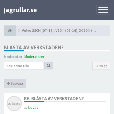
jagrullar.se
Toggle
Navigatio
Volvo S80N (07-16), V70 II (08-16), XC70 II (08-16)
BLÅSTA AV VERKSTADEN?
Moderator:
Moderatorer
13 inlägg
Besvara
RE: BLÅSTA AV VERKSTADEN?
av
Lövet