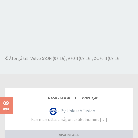
Återgå till "Volvo S80N (07-16), V70 II (08-16), XC70 II (08-16)"
TRASIG SLANG TILL V70N 2,4D
09
aug
- By UnleashFusion
kan man utläsa någon artikelnumme[…]
VISA INLÄGG