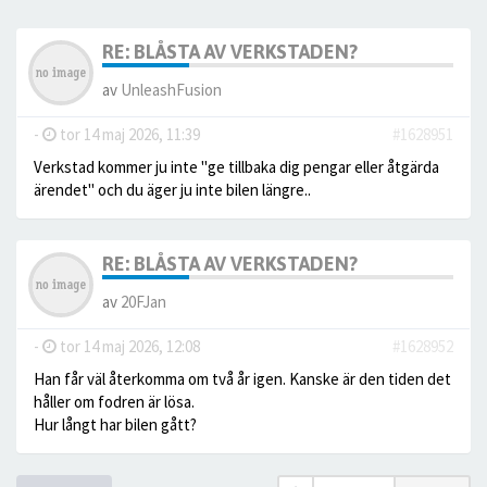
RE: BLÅSTA AV VERKSTADEN?
av
UnleashFusion
-
tor 14 maj 2026, 11:39
#1628951
Verkstad kommer ju inte "ge tillbaka dig pengar eller åtgärda
ärendet" och du äger ju inte bilen längre..
RE: BLÅSTA AV VERKSTADEN?
av
20FJan
-
tor 14 maj 2026, 12:08
#1628952
Han får väl återkomma om två år igen. Kanske är den tiden det
håller om fodren är lösa.
Hur långt har bilen gått?