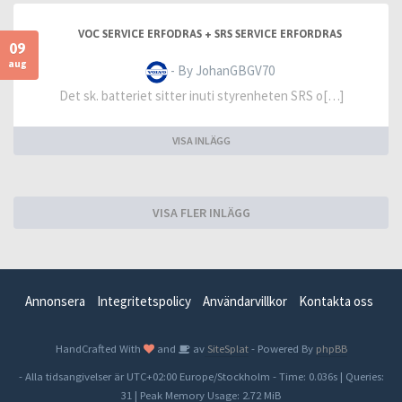
VOC SERVICE ERFODRAS + SRS SERVICE ERFORDRAS
09
aug
- By JohanGBGV70
Det sk. batteriet sitter inuti styrenheten SRS o[…]
VISA INLÄGG
VISA FLER INLÄGG
Annonsera
Integritetspolicy
Användarvillkor
Kontakta oss
HandCrafted With
and
av
SiteSplat
- Powered By
phpBB
- Alla tidsangivelser är UTC+02:00 Europe/Stockholm -
Time: 0.036s
|
Queries:
31
| Peak Memory Usage: 2.72 MiB