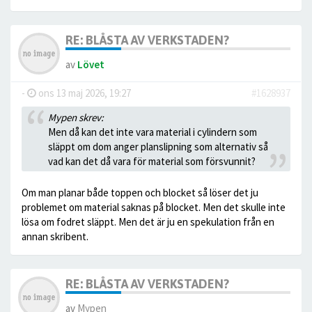
RE: BLÅSTA AV VERKSTADEN?
av
Lövet
-
ons 13 maj 2026, 19:27
#1628937
Mypen skrev:
Men då kan det inte vara material i cylindern som
släppt om dom anger planslipning som alternativ så
vad kan det då vara för material som försvunnit?
Om man planar både toppen och blocket så löser det ju
problemet om material saknas på blocket. Men det skulle inte
lösa om fodret släppt. Men det är ju en spekulation från en
annan skribent.
RE: BLÅSTA AV VERKSTADEN?
av
Mypen