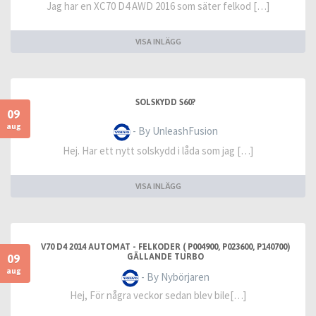
Jag har en XC70 D4 AWD 2016 som säter felkod […]
VISA INLÄGG
SOLSKYDD S60?
09
aug
- By UnleashFusion
Hej. Har ett nytt solskydd i låda som jag […]
VISA INLÄGG
V70 D4 2014 AUTOMAT - FELKODER ( P004900, P023600, P140700)
09
GÄLLANDE TURBO
aug
- By Nybörjaren
Hej, För några veckor sedan blev bile[…]