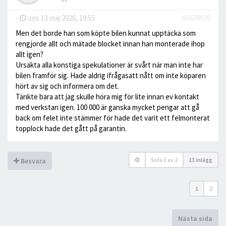
-
ons 13 maj 2026, 19:55
#1628938
Men det borde han som köpte bilen kunnat upptäcka som
rengjorde allt och mätade blocket innan han monterade ihop
allt igen?
Ursäkta alla konstiga spekulationer är svårt när man inte har
bilen framför sig. Hade aldrig ifrågasatt nått om inte köparen
hört av sig och informera om det.
Tänkte bara att jag skulle höra mig för lite innan ev kontakt
med verkstan igen. 100 000 är ganska mycket pengar att gå
back om felet inte stämmer för hade det varit ett felmonterat
topplock hade det gått på garantin.
Sida
1
av
2
13 inlägg
Besvara
1
2
Nästa sida