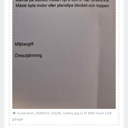
Screenshot_20260513_191243_Gallery.jpg (1.97 MiB) Visad 1228
gånger