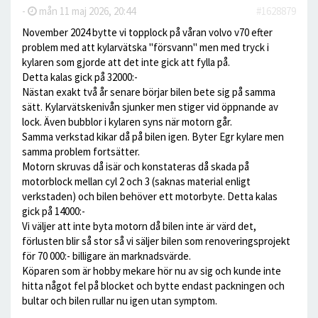
-
mån 11 maj 2026, 20:44
#1628879
November 2024 bytte vi topplock på våran volvo v70 efter
problem med att kylarvätska "försvann" men med tryck i
kylaren som gjorde att det inte gick att fylla på.
Detta kalas gick på 32000:-
Nästan exakt två år senare börjar bilen bete sig på samma
sätt. Kylarvätskenivån sjunker men stiger vid öppnande av
lock. Även bubblor i kylaren syns när motorn går.
Samma verkstad kikar då på bilen igen. Byter Egr kylare men
samma problem fortsätter.
Motorn skruvas då isär och konstateras då skada på
motorblock mellan cyl 2 och 3 (saknas material enligt
verkstaden) och bilen behöver ett motorbyte. Detta kalas
gick på 14000:-
Vi väljer att inte byta motorn då bilen inte är värd det,
förlusten blir så stor så vi säljer bilen som renoveringsprojekt
för 70 000:- billigare än marknadsvärde.
Köparen som är hobby mekare hör nu av sig och kunde inte
hitta något fel på blocket och bytte endast packningen och
bultar och bilen rullar nu igen utan symptom.