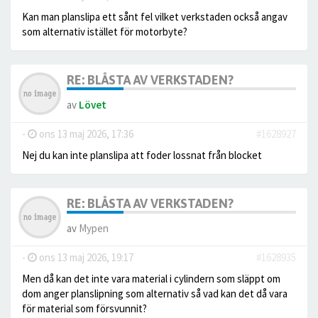
Kan man planslipa ett sånt fel vilket verkstaden också angav
som alternativ istället för motorbyte?
RE: BLÅSTA AV VERKSTADEN?
av
Lövet
-
ons 13 maj 2026, 17:36
#1628927
Nej du kan inte planslipa att foder lossnat från blocket
RE: BLÅSTA AV VERKSTADEN?
av
Mypen
-
ons 13 maj 2026, 19:17
#1628935
Men då kan det inte vara material i cylindern som släppt om
dom anger planslipning som alternativ så vad kan det då vara
för material som försvunnit?