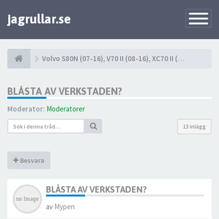
jagrullar.se
Toggle
Navigatio
Volvo S80N (07-16), V70 II (08-16), XC70 II (08-16)
BLÅSTA AV VERKSTADEN?
Moderator:
Moderatorer
13 inlägg
Besvara
BLÅSTA AV VERKSTADEN?
av
Mypen