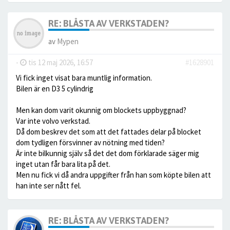
RE: BLÅSTA AV VERKSTADEN?
av
Mypen
-
tis 12 maj 2026, 16:57
#1628901
Vi fick inget visat bara muntlig information.
Bilen är en D3 5 cylindrig
Men kan dom varit okunnig om blockets uppbyggnad?
Var inte volvo verkstad.
Då dom beskrev det som att det fattades delar på blocket
dom tydligen försvinner av nötning med tiden?
Är inte bilkunnig själv så det det dom förklarade säger mig
inget utan får bara lita på det.
Men nu fick vi då andra uppgifter från han som köpte bilen att
han inte ser nått fel.
RE: BLÅSTA AV VERKSTADEN?