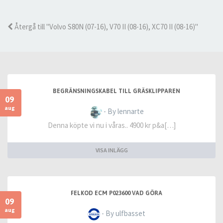
Återgå till "Volvo S80N (07-16), V70 II (08-16), XC70 II (08-16)"
BEGRÄNSNINGSKABEL TILL GRÄSKLIPPAREN
09
aug
- By lennarte
Denna köpte vi nu i våras.. 4900 kr p&a[…]
VISA INLÄGG
FELKOD ECM P023600 VAD GÖRA
09
aug
- By ulfbasset