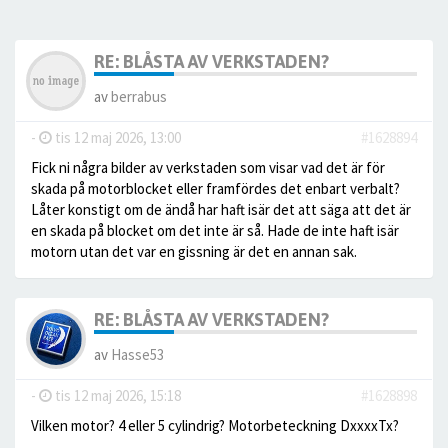
RE: BLÅSTA AV VERKSTADEN?
av
berrabus
-
tis 12 maj 2026, 13:00
#1628894
Fick ni några bilder av verkstaden som visar vad det är för
skada på motorblocket eller framfördes det enbart verbalt?
Låter konstigt om de ändå har haft isär det att säga att det är
en skada på blocket om det inte är så. Hade de inte haft isär
motorn utan det var en gissning är det en annan sak.
RE: BLÅSTA AV VERKSTADEN?
av
Hasse53
-
tis 12 maj 2026, 15:18
#1628898
Vilken motor? 4 eller 5 cylindrig? Motorbeteckning DxxxxTx?