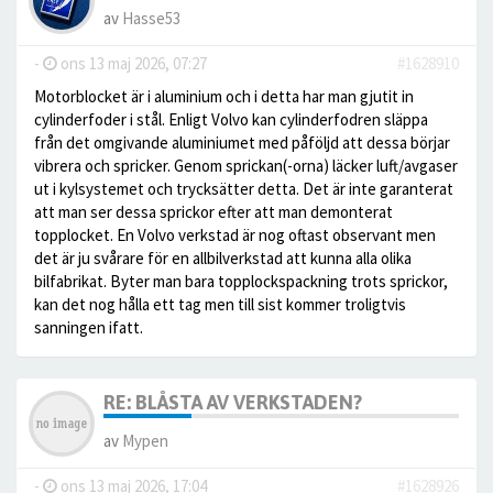
av
Hasse53
-
ons 13 maj 2026, 07:27
#1628910
Motorblocket är i aluminium och i detta har man gjutit in
cylinderfoder i stål. Enligt Volvo kan cylinderfodren släppa
från det omgivande aluminiumet med påföljd att dessa börjar
vibrera och spricker. Genom sprickan(-orna) läcker luft/avgaser
ut i kylsystemet och trycksätter detta. Det är inte garanterat
att man ser dessa sprickor efter att man demonterat
topplocket. En Volvo verkstad är nog oftast observant men
det är ju svårare för en allbilverkstad att kunna alla olika
bilfabrikat. Byter man bara topplockspackning trots sprickor,
kan det nog hålla ett tag men till sist kommer troligtvis
sanningen ifatt.
RE: BLÅSTA AV VERKSTADEN?
av
Mypen
-
ons 13 maj 2026, 17:04
#1628926