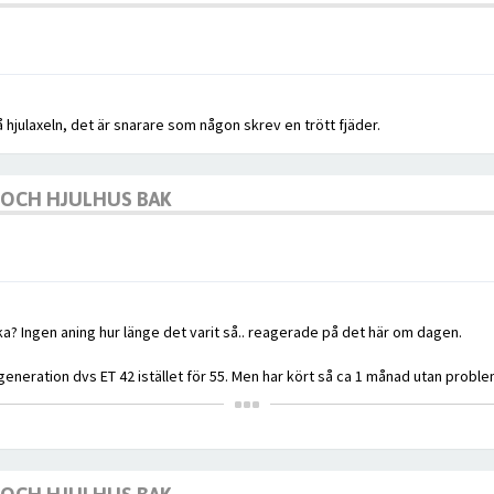
å hjulaxeln, det är snarare som någon skrev en trött fjäder.
K OCH HJULHUS BAK
rka? Ingen aning hur länge det varit så.. reagerade på det här om dagen.
e generation dvs ET 42 istället för 55. Men har kört så ca 1 månad utan proble