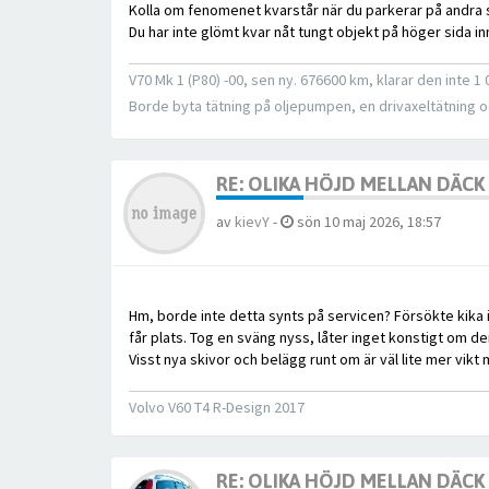
Kolla om fenomenet kvarstår när du parkerar på andra 
Du har inte glömt kvar nåt tungt objekt på höger sida inne
V70 Mk 1 (P80) -00, sen ny. 676600 km, klarar den inte 
Borde byta tätning på oljepumpen, en drivaxeltätning
RE: OLIKA HÖJD MELLAN DÄC
av
kievY
-
sön 10 maj 2026, 18:57
Hm, borde inte detta synts på servicen? Försökte kika in 
får plats. Tog en sväng nyss, låter inget konstigt om den 
Visst nya skivor och belägg runt om är väl lite mer vikt
Volvo V60 T4 R-Design 2017
RE: OLIKA HÖJD MELLAN DÄC