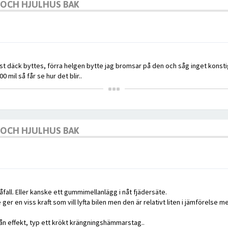
K OCH HJULHUS BAK
ist däck byttes, förra helgen bytte jag bromsar på den och såg inget kons
mil så får se hur det blir..
K OCH HJULHUS BAK
åfall. Eller kanske ett gummimellanlägg i nåt fjädersäte.
er en viss kraft som vill lyfta bilen men den är relativt liten i jämförelse 
n effekt, typ ett krökt krängningshämmarstag..