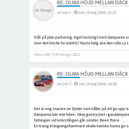
RE: OLIKA HÖJD MELLAN DÄC
av
kievY
-
sön 10 maj 2026, 15:23
Står på plan parkering. Inget konstigt med dämparen s
men det borde ha märkts? Nästa helg ska den rulla ca 100 
Volvo V60 T4 R-Design 2017
RE: OLIKA HÖJD MELLAN DÄC
av
Erik Å
-
sön 10 maj 2026, 16:26
Det är nog snarare en fjäder som håller på att ge upp is
Dämparna bär inte bilen.. Okej gastrycket i gasdämpare g
tätningen vid kolvstången går sönder. Been there.
En trasig krängningshämmare skulle kanske kunna ge så