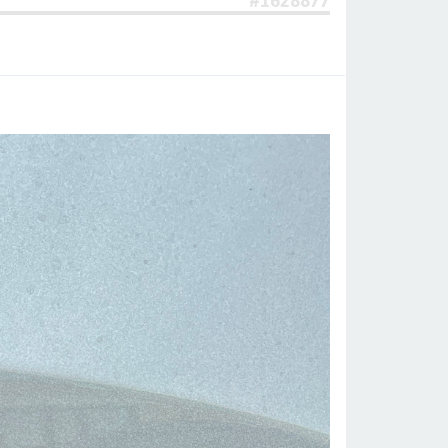
#1628877