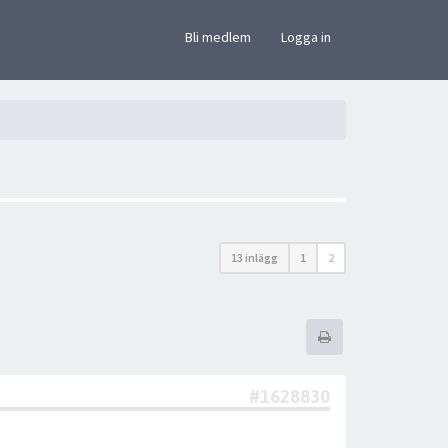
×
Bli medlem
Logga in
13 inlägg
1
2
#1628830