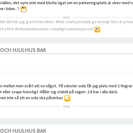
ställen, det syns inte med blotta ögat om en parkeringsplats är skev med 
 i bilen.. ?
1 000 000 blir jag grymt besviken. What could possibly go wrong? Den är ju k
 och yttre drivknutsdamasker. Lämpligt sommarpyssel
K OCH HJULHUS BAK
mellan men svårt att se något.. På vänster sida får jag plats med 2 fingrar+ 
eller svajar konstigt. Håller sig stabilt på vägen. 2.8 bar i alla däck.
 men inte så att en sida ska påverkas
K OCH HJULHUS BAK