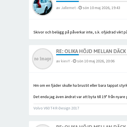
av
Jallemet
-
sön 10 maj 2026, 19:43
Skivor och belägg på påverkar inte, s.k. ofjädrad vikt p
RE: OLIKA HÖJD MELLAN DÄC
av
kievY
-
sön 10 maj 2026, 20:06
Hm om en fjäder skulle ha brustit eller bara tappat sty
Det enda jag även ändrat var att byta till 19" från nyar
Volvo V60 T4 R-Design 2017