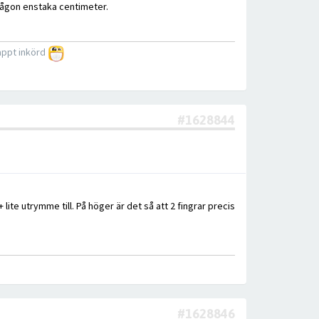
någon enstaka centimeter.
nappt inkörd
#1628844
lite utrymme till. På höger är det så att 2 fingrar precis
#1628846