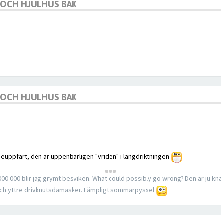
K OCH HJULHUS BAK
K OCH HJULHUS BAK
ageuppfart, den är uppenbarligen "vriden" i längdriktningen
1 000 000 blir jag grymt besviken. What could possibly go wrong? Den är ju k
 och yttre drivknutsdamasker. Lämpligt sommarpyssel