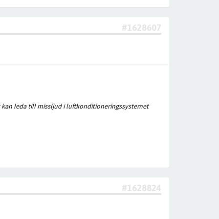
#1628607
kan leda till missljud i luftkonditioneringssystemet
#1628824