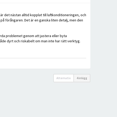
det nästan alltid kopplat till luftkonditioneringen, och
å förångaren. Det är en ganska liten detalj, men den
ärda problemet genom att justera eller byta
åde dyrt och riskabelt om man inte har rätt verktyg.
Alternativ
4 inlägg