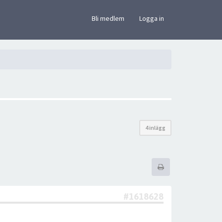
×
Bli medlem
Logga in
4 inlägg
#1618628