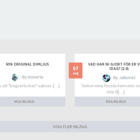
NYA ORIGINAL DIMLJUS
VAD HAR NI GJORT FÖR ER 
07
IDAG? (2.0)
aug
- By lennarte
- By Jallemet
u att "bogserluckan" saknas..[…]
Tankat mina fossila kamrater o
inte lå[…]
VISA INLÄGG
VISA INLÄGG
VISA FLER INLÄGG