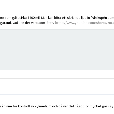
orn som gått cirka 7400 mil. Man kan höra ett skriande ljud inifrån kupén so
 garanti. Vad kan det vara som låter?
https://www.youtube.com/shorts/Xm3
e i år inne för kontroll av kylmedium och då var det något för mycket gas i 