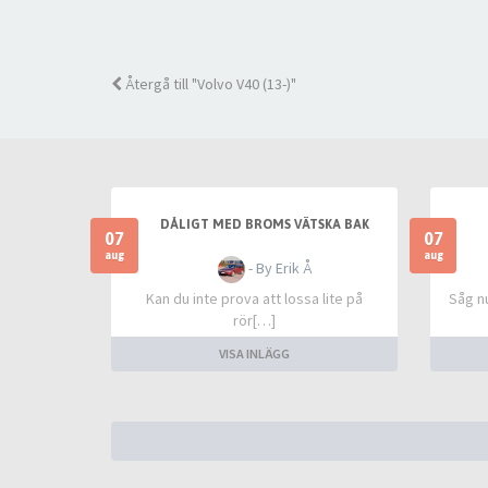
Återgå till "Volvo V40 (13-)"
DÅLIGT MED BROMS VÄTSKA BAK
07
07
aug
aug
- By Erik Å
Kan du inte prova att lossa lite på
Såg n
rör[…]
VISA INLÄGG