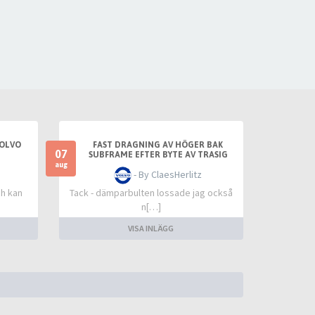
VOLVO
FAST DRAGNING AV HÖGER BAK
07
SUBFRAME EFTER BYTE AV TRASIG
SLANGKOPPLING MELLAN TANKLOCK
aug
- By ClaesHerlitz
OCH TANK
ch kan
Tack - dämparbulten lossade jag också
n[…]
VISA INLÄGG