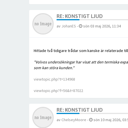
RE: KONSTIGT LJUD
av
JohanES
-
sön 03 maj 2026, 11:34
Hittade två tidigare trådar som kanske är relaterade t
"Volvos undersökningar har visat att den termiska expan
som kan störa kunden."
viewtopic.php?t=134968
viewtopic.php?f=56&t=87022
RE: KONSTIGT LJUD
av
ChelseyMoore
-
sön 10 maj 2026, 03: