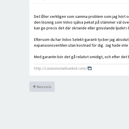
Det låter verkligen som samma problem som jag hört om p
den lösning som Volvo själva pekat på stämmer väl öve
kan ge precis det där skriande eller gnisslande ljudet 
Eftersom du har Volvo Selekt-garanti tycker jag absolut
expansionsventilen utan kostnad för dig. Jag hade inte 
Med garantin bör det gå relativt smidigt, och efter det b
http://casinonutanbankid.com/
Besvara