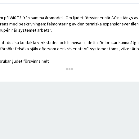
å V40 T3 från samma årsmodell. Om ljudet försvinner när AC:n stängs av är 
rens med beskrivningen: felmontering av den termiska expansionsventilen p
i kupén när systemet arbetar.
 att du ska kontakta verkstaden och hänvisa till detta. De brukar kunna åtg
försökt felsöka själv eftersom det kräver att AC-systemet töms, vilket är b
rukar ljudet försvinna helt.