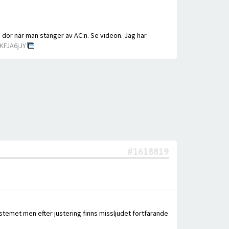
m dör när man stänger av AC:n. Se videon. Jag har
KFJA6jJY
#1618819
systemet men efter justering finns missljudet fortfarande