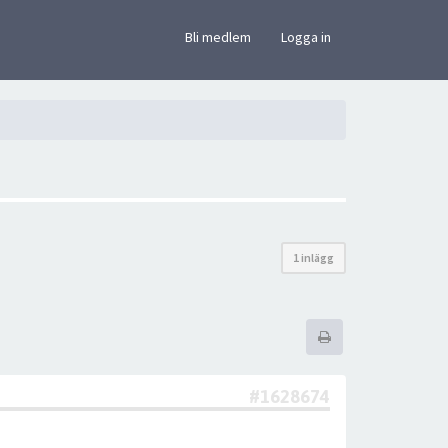
×
Bli medlem
Logga in
1 inlägg
#1628674