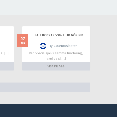
S
PALLBOCKAR V90 - HUR GÖR NI?
07
aug
- By 240entusiasten
s..[…]
Var precis själv i samma fundering,
vanliga p[…]
VISA INLÄGG