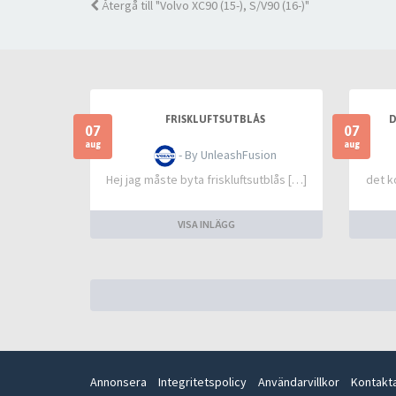
Återgå till "Volvo XC90 (15-), S/V90 (16-)"
FRISKLUFTSUTBLÅS
D
07
07
aug
aug
- By UnleashFusion
Hej jag måste byta friskluftsutblås […]
det k
VISA INLÄGG
Annonsera
Integritetspolicy
Användarvillkor
Kontakt