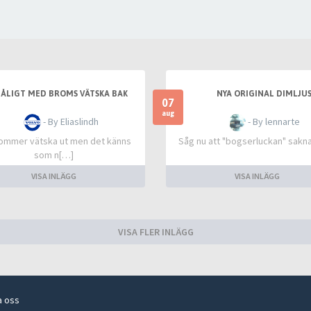
ÅLIGT MED BROMS VÄTSKA BAK
NYA ORIGINAL DIMLJU
07
aug
- By Eliaslindh
- By lennarte
ommer vätska ut men det känns
Såg nu att "bogserluckan" sakna
som n[…]
VISA INLÄGG
VISA INLÄGG
VISA FLER INLÄGG
a oss