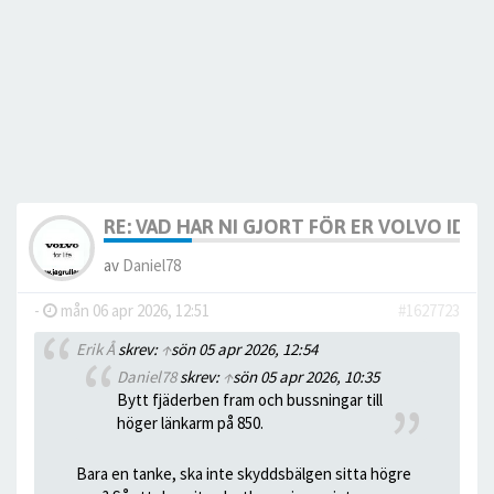
RE: VAD HAR NI GJORT FÖR ER VOLVO IDAG? 
av
Daniel78
-
mån 06 apr 2026, 12:51
#1627723
Erik Å
skrev:
↑
sön 05 apr 2026, 12:54
Daniel78
skrev:
↑
sön 05 apr 2026, 10:35
Bytt fjäderben fram och bussningar till
höger länkarm på 850.
Bara en tanke, ska inte skyddsbälgen sitta högre