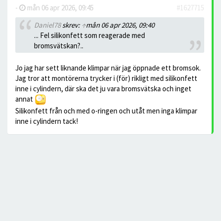
-
mån 06 apr 2026, 09:45
#1627715
Daniel78
skrev:
↑
mån 06 apr 2026, 09:40
... Fel silikonfett som reagerade med
bromsvätskan?..
Jo jag har sett liknande klimpar när jag öppnade ett bromsok.
Jag tror att montörerna trycker i (för) rikligt med silikonfett
inne i cylindern, där ska det ju vara bromsvätska och inget
annat
Silikonfett från och med o-ringen och utåt men inga klimpar
inne i cylindern tack!