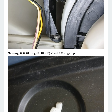
image000001.jpeg (83.84 KiB) Visad 10053 gånger