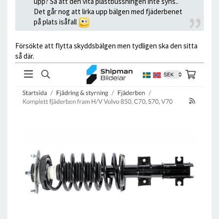
upp? Så att den vita plastbussningen inte syns..
Det går nog att lirka upp bälgen med fjäderbenet
på plats isåfall
Försökte att flytta skyddsbälgen men tydligen ska den sitta
så där.