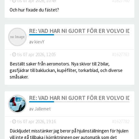
-
tis 07 apr 2026, 10:49
#1627760
Och hur fixade du fästet?
RE: VAD HAR NI GJORT FÖR ER VOLVO IDAG? 
av
kievY
-
tis 07 apr 2026, 12:05
#1627763
Beställt saker från aeromotors. Nya skivor till 2 bilar,
gasfjädrar till bakluckan, kupéfilter, torkarblad, och diverse
småsaker.
RE: VAD HAR NI GJORT FÖR ER VOLVO IDAG? 
av
Jallemet
-
tis 07 apr 2026, 19:16
#1627782
Däckljudet misstänker jag beror på hjulinställningen för hjulen
vill inte gå tillbaka i körriktningen per automatik som det