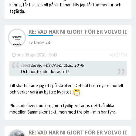
känns, får ha lite koll på slitbanan tills jag får tummen ur och
åtgärda.
RE: VAD HAR NI GJORT FÖR ER VOLVO IDAG? 
av
Daniel78
-
ons 08 apr 2026, 06:40
#1627794
least
skrev:
↑
tis 07 apr 2026, 10:49
Och hur fixade du fästet?
Till slut hittade jag ett på skroten. Det satt i en nyare modell
och verkar vara av bättre kvalitet.
Plockade även motorn, men tydligen fanns det två olika
modeller. Samma kontakt, men med tre pin – min har fyra.
RE: VAD HAR NI GJORT FÖR ER VOLVO IDAG? 