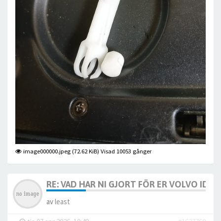
image000000.jpeg (72.62 KiB) Visad 10053 gånger
RE: VAD HAR NI GJORT FÖR ER VOLVO IDAG? 
av
least