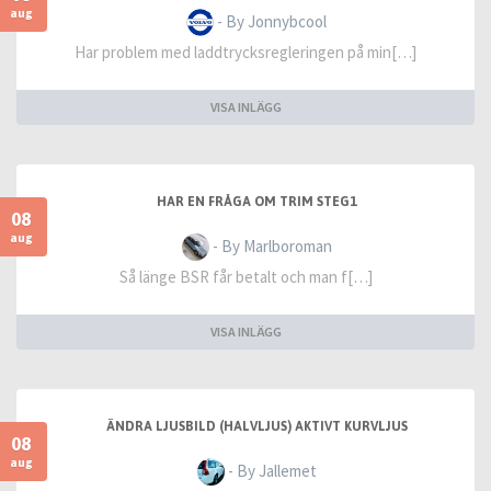
aug
- By Jonnybcool
Har problem med laddtrycksregleringen på min[…]
VISA INLÄGG
HAR EN FRÅGA OM TRIM STEG1
08
aug
- By Marlboroman
Så länge BSR får betalt och man f[…]
VISA INLÄGG
ÄNDRA LJUSBILD (HALVLJUS) AKTIVT KURVLJUS
08
aug
- By Jallemet