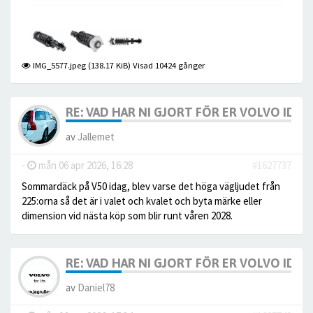
IMG_5577.jpeg (138.17 KiB) Visad 10424 gånger
RE: VAD HAR NI GJORT FÖR ER VOLVO IDAG? 
av
Jallemet
-
mån 06 apr 2026, 16:28
#1627737
Sommardäck på V50 idag, blev varse det höga vägljudet från
225:orna så det är i valet och kvalet och byta märke eller
dimension vid nästa köp som blir runt våren 2028.
RE: VAD HAR NI GJORT FÖR ER VOLVO IDAG? 
av
Daniel78