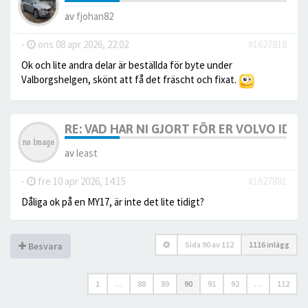
av
fjohan82
-
ons 08 apr 2026, 22:02
#1627818
Ok och lite andra delar är beställda för byte under
Valborgshelgen, skönt att få det fräscht och fixat.
RE: VAD HAR NI GJORT FÖR ER VOLVO IDAG? 
av
least
-
fre 10 apr 2026, 14:15
#1627881
Dåliga ok på en MY17, är inte det lite tidigt?
Sida
90
av
112
1116 inlägg
Besvara
1
…
88
89
90
91
92
…
112