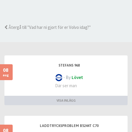
Återgå till "Vad har ni gjort för er Volvo idag?"
STEFANS 968
08
aug
- By
Lövet
Där ser man
VISA INLÄGG
LADDTRYCKSPROBLEM B5244T C70
08