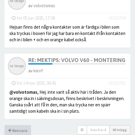
av
volvotomas
-
tor 05 jun 2025, 17:38
#1610704
Hejsan finns det några kontakter som är färdiga i bilen som
ska tryckas i boxen för jag har bara en kontakt ifrån kontakten
och in i bilen + och en orange kabel också.
RE: MEKTIPS: VOLVO V60 - MONTERING AV
av
kievY
-
fre 14 nov 2025, 06:42
#1620782
@volvotomas
, Hej. inte varit så aktiv här i tråden. Ja den
orange ska in i säkringsdosan, finns beskrivet i beskrivningen.
Ganska svårt att få in den, man ska trycka ner en spärr
samtidigt som kabeln ska in i sin plats.
Sida
8
av
8
80 inlägg
Besvara