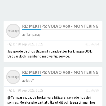
RE: MEKTIPS: VOLVO V60 - MONTERING AV
av
Tamparay
-
lör 30 sep 2023, 10:23
#1556384
Jag gjorde det hos Biltjänst i Landvetter för knappa 600 kr.
Det var dock i samband med vanlig service.
RE: MEKTIPS: VOLVO V60 - MONTERING AV
av
kievY
-
lör 30 sep 2023, 10:29
#1556386
@Tamparay
, Ja, de brukar vara billigare, servade hos de i
somras. Men kanske värt att åka ut dit och lägga timman hos