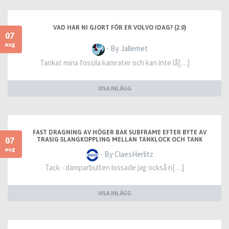
VAD HAR NI GJORT FÖR ER VOLVO IDAG? (2.0)
07
aug
- By Jallemet
Tankat mina fossila kamrater och kan inte lå[…]
VISA INLÄGG
FAST DRAGNING AV HÖGER BAK SUBFRAME EFTER BYTE AV
07
TRASIG SLANGKOPPLING MELLAN TANKLOCK OCH TANK
aug
- By ClaesHerlitz
Tack - dämparbulten lossade jag också n[…]
VISA INLÄGG