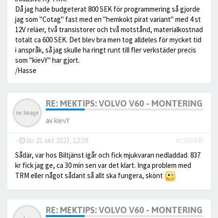
Då jag hade budgeterat 800 SEK för programmering så gjorde
jag som "Cotag" fast med en "hemkokt pirat variant" med 4 st
12V reläer, två transistorer och två motstånd, materialkostnad
totalt ca 600 SEK. Det blev bra men tog alldeles för mycket tid
i anspråk, så jag skulle ha ringt runt till fler verkstäder precis
som "kievY" har gjort.
/Hasse
RE: MEKTIPS: VOLVO V60 - MONTERING AV
av
kievY
-
lör 21 okt 2023, 12:39
#1558449
Sådär, var hos Biltjänst igår och fick mjukvaran nedladdad. 837
kr fick jag ge, ca 30 min sen var det klart. Inga problem med
TRM eller något sådant så allt ska fungera, skönt
RE: MEKTIPS: VOLVO V60 - MONTERING AV