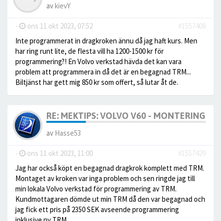
av
kievY
-
ons 11 okt 2023, 07:52
#1557408
Inte programmerat in dragkroken ännu då jag haft kurs. Men
har ring runt lite, de flesta vill ha 1200-1500 kr för
programmering?! En Volvo verkstad hävda det kan vara
problem att programmera in då det är en begagnad TRM...
Biltjänst har gett mig 850 kr som offert, så lutar åt de.
RE: MEKTIPS: VOLVO V60 - MONTERING AV
av
Hasse53
-
ons 11 okt 2023, 11:00
#1557429
Jag har också köpt en begagnad dragkrok komplett med TRM.
Montaget av kroken var inga problem och sen ringde jag till
min lokala Volvo verkstad för programmering av TRM.
Kundmottagaren dömde ut min TRM då den var begagnad och
jag fick ett pris på 2350 SEK avseende programmering
inklusive ny TRM.