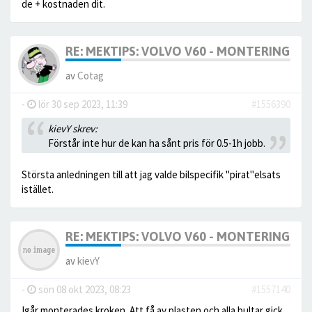
de + kostnaden dit.
RE: MEKTIPS: VOLVO V60 - MONTERING AV
av
Cotag
-
lör 30 sep 2023, 11:39
#1556390
kievY skrev:
Förstår inte hur de kan ha sånt pris för 0.5-1h jobb.
Största anledningen till att jag valde bilspecifik "pirat"elsats
istället.
RE: MEKTIPS: VOLVO V60 - MONTERING AV
av
kievY
-
sön 08 okt 2023, 08:23
#1557140
Igår monterades kroken. Att få av plasten och alla bultar gick