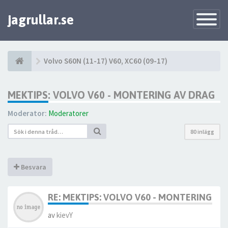
jagrullar.se
Toggle
Navigatio
Volvo S60N (11-17) V60, XC60 (09-17)
MEKTIPS: VOLVO V60 - MONTERING AV DRAG
Moderator:
Moderatorer
80 inlägg
Besvara
RE: MEKTIPS: VOLVO V60 - MONTERING AV
av
kievY