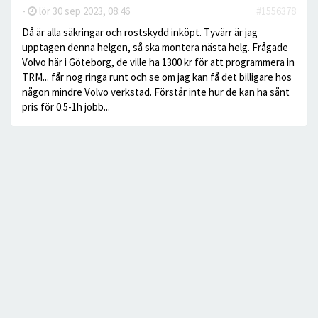
-
lör 30 sep 2023, 08:46
#1556378
Då är alla säkringar och rostskydd inköpt. Tyvärr är jag
upptagen denna helgen, så ska montera nästa helg. Frågade
Volvo här i Göteborg, de ville ha 1300 kr för att programmera in
TRM... får nog ringa runt och se om jag kan få det billigare hos
någon mindre Volvo verkstad. Förstår inte hur de kan ha sånt
pris för 0.5-1h jobb...