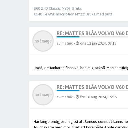
S60 2.4D Classic MY08: Bruks
XC40 T4 AWD Inscription MY22: Bruks med puts
RE: MATTES BLÅA VOLVO V60
av
matnik
-
ons 12 jun 2024, 08:18
Jodå, de tankarna finns väl hos mig också. Men samtidi
RE: MATTES BLÅA VOLVO V60
av
matnik
-
fre 16 aug 2024, 15:15
Har länge ondgjort mig på att Sensus connect känns hop
touchskärm med möjlighet att köra både Apple carplay o