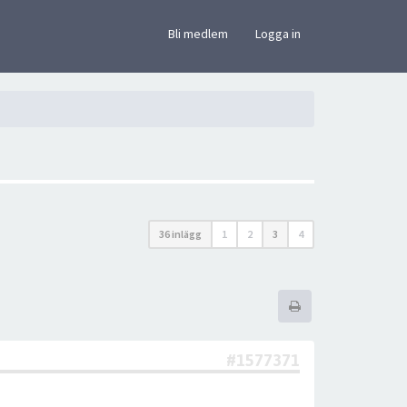
×
Bli medlem
Logga in
36 inlägg
1
2
3
4
#1577371