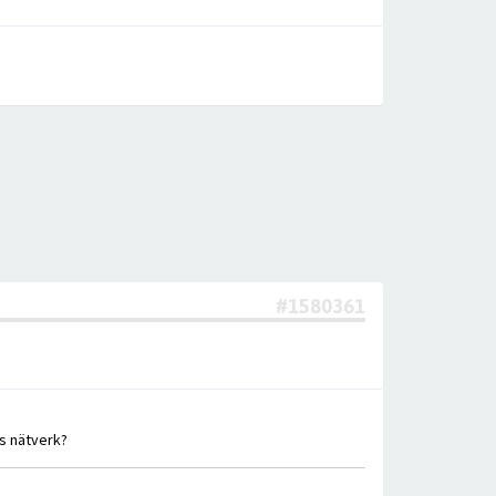
#1580361
ls nätverk?