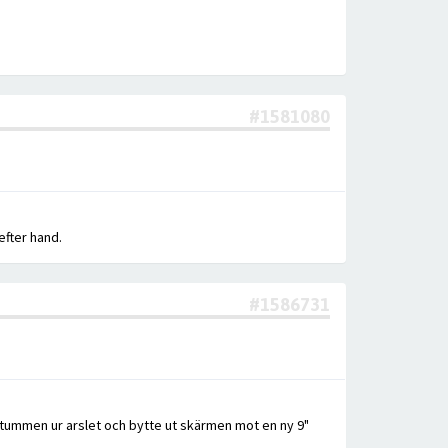
#1581080
efter hand.
#1586731
 tummen ur arslet och bytte ut skärmen mot en ny 9"