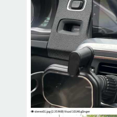
stereo01.jpg (2.35 MiB) Visad 10146 gånger