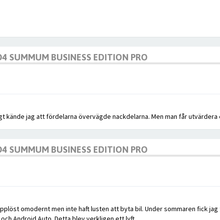
 D4 SUMMUM BUSINESS EDITION PRO
gt kände jag att fördelarna övervägde nackdelarna. Men man får utvärdera 
 D4 SUMMUM BUSINESS EDITION PRO
plöst omodernt men inte haft lusten att byta bil. Under sommaren fick jag
ch Android Auto. Detta blev verkligen ett lyft.