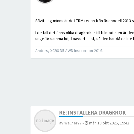
Såvitt jag minns är det TRM redan från årsmodell 2013 s
I de fall det finns olika dragkrokar till bilmodellen är d
ungefär samma höjd oavsett last, så den har då en lite 
Anders, XC90 D5 AWD Inscription 2019.
RE: INSTALLERA DRAGKROK
av
Wallner77
-
mån 13 okt 2025, 19:42