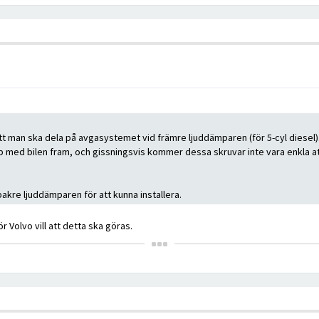
 att man ska dela på avgasystemet vid främre ljuddämparen (för 5-cyl diesel)
p med bilen fram, och gissningsvis kommer dessa skruvar inte vara enkla at
akre ljuddämparen för att kunna installera.
r Volvo vill att detta ska göras.