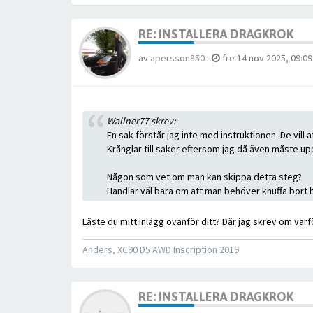
RE: INSTALLERA DRAGKROK
av
apersson850
-
fre 14 nov 2025, 09:09
Wallner77 skrev:
En sak förstår jag inte med instruktionen. De vill
Krånglar till saker eftersom jag då även måste up
Någon som vet om man kan skippa detta steg?
Handlar väl bara om att man behöver knuffa bort b
Läste du mitt inlägg ovanför ditt? Där jag skrev om varfö
Anders, XC90 D5 AWD Inscription 2019.
RE: INSTALLERA DRAGKROK