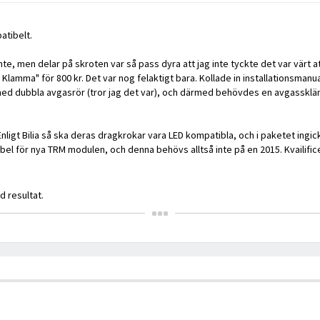
atibelt.
t inte, men delar på skroten var så pass dyra att jag inte tyckte det var värt a
Klamma" för 800 kr. Det var nog felaktigt bara. Kollade in installationsmanu
 med dubbla avgasrör (tror jag det var), och därmed behövdes en avgasskl
 Enligt Bilia så ska deras dragkrokar vara LED kompatibla, och i paketet ingi
el för nya TRM modulen, och denna behövs alltså inte på en 2015. Kvailifi
 resultat.