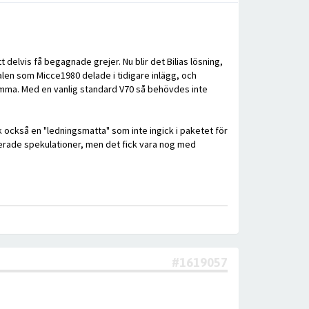
tt delvis få begagnade grejer. Nu blir det Bilias lösning,
alen som Micce1980 delade i tidigare inlägg, och
ämma. Med en vanlig standard V70 så behövdes inte
ck också en "ledningsmatta" som inte ingick i paketet för
cerade spekulationer, men det fick vara nog med
#1619057