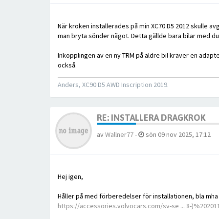
När kroken installerades på min XC70 D5 2012 skulle av
man bryta sönder något. Detta gällde bara bilar med du
Inkopplingen av en ny TRM på äldre bil kräver en adapte
också.
Anders, XC90 D5 AWD Inscription 2019.
RE: INSTALLERA DRAGKROK
av
Wallner77
-
sön 09 nov 2025, 17:12
Hej igen,
Håller på med förberedelser för installationen, bla mha
https://accessories.volvocars.com/sv-se ... 8-)%20201