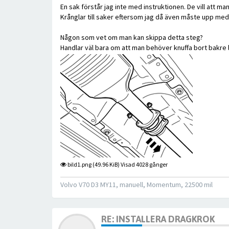
En sak förstår jag inte med instruktionen. De vill att m
Krånglar till saker eftersom jag då även måste upp med 
Någon som vet om man kan skippa detta steg?
Handlar väl bara om att man behöver knuffa bort bakre l
bild1.png (49.96 KiB) Visad 4028 gånger
Volvo V70 D3 MY11, manuell, Momentum, 22500 mil
RE: INSTALLERA DRAGKROK