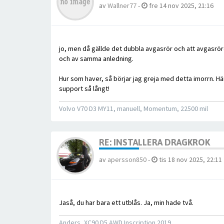
av
Wallner77
-
fre 14 nov 2025, 21:16
jo, men då gällde det dubbla avgasrör och att avgasrör
och av samma anledning.
Hur som haver, så börjar jag greja med detta imorrn. Hä
support så långt!
Volvo V70 D3 MY11, manuell, Momentum, 22500 mil
RE: INSTALLERA DRAGKROK
av
apersson850
-
tis 18 nov 2025, 22:11
Jaså, du har bara ett utblås. Ja, min hade två.
Anders, XC90 D5 AWD Inscription 2019.