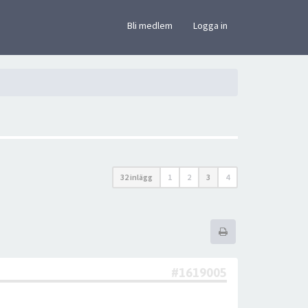
×
Bli medlem
Logga in
32 inlägg
1
2
3
4
#1619005