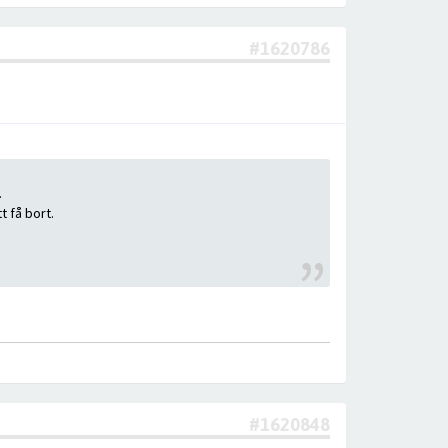
#1620786
.
t få bort.
#1620848