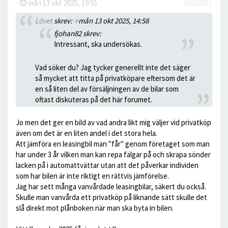
-
mån 13 okt 2025, 19:55
#1619011
Lövet
skrev:
↑
mån 13 okt 2025, 14:58
fjohan82 skrev:
Intressant, ska undersökas.
Vad söker du? Jag tycker generellt inte det säger
så mycket att titta på privatköpare eftersom det är
en så liten del av försäljningen av de bilar som
oftast diskuteras på det här forumet.
Jo men det ger en bild av vad andra likt mig väljer vid privatköp
även om det är en liten andel i det stora hela.
Att jämföra en leasingbil man "får" genom företaget som man
har under 3 år vilken man kan repa fälgar på och skrapa sönder
lacken på i automattvättar utan att det påverkar individen
som har bilen är inte riktigt en rättvis jämförelse.
Jag har sett många vanvårdade leasingbilar, säkert du också.
Skulle man vanvårda ett privatköp på liknande sätt skulle det
slå direkt mot plånboken när man ska byta in bilen.