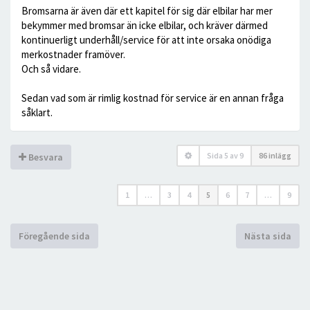
Bromsarna är även där ett kapitel för sig där elbilar har mer
bekymmer med bromsar än icke elbilar, och kräver därmed
kontinuerligt underhåll/service för att inte orsaka onödiga
merkostnader framöver.
Och så vidare.
Sedan vad som är rimlig kostnad för service är en annan fråga
såklart.
Sida
5
av
9
86 inlägg
Besvara
1
…
3
4
5
6
7
…
9
Föregående sida
Nästa sida