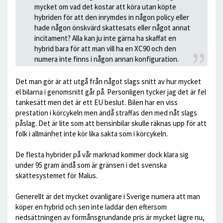
mycket om vad det kostar att köra utan köpte
hybriden för att den inrymdes in någon policy eller
hade någon önskvärd skattesats eller något annat
incitament? Alla kan ju inte gärna ha skaffat en
hybrid bara för att man vill ha en XC90 och den
numera inte finns i någon annan konfiguration.
Det man gör är att utgå från något slags snitt av hur mycket
el bilarna i genomsnitt går på. Personligen tycker jag det är fel
tankesätt men det är ett EU beslut. Bilen har en viss
prestation i körcykeln men ändå straffas den med nåt slags
påslag. Det är lite som att bensinbilar skulle räknas upp för att
folk i allmänhet inte kör lika sakta som i körcykeln.
De flesta hybrider på vår marknad kommer dock klara sig
under 95 gram ändå som är gränsen i det svenska
skattesystemet för Malus.
Generellt är det mycket ovanligare i Sverige numera att man
köper en hybrid och sen inte laddar den eftersom
nedsättningen av förmånsgrundande pris är mycket lägre nu,