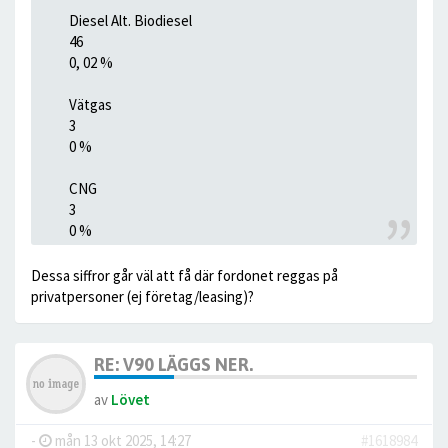
Diesel Alt. Biodiesel
46
0, 02 %
Vätgas
3
0 %
CNG
3
0 %
Dessa siffror går väl att få där fordonet reggas på
privatpersoner (ej företag/leasing)?
RE: V90 LÄGGS NER.
av
Lövet
-
mån 13 okt 2025, 14:27
#1618984