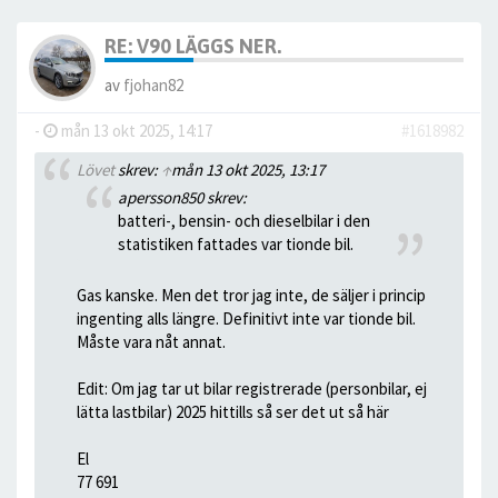
RE: V90 LÄGGS NER.
av
fjohan82
-
mån 13 okt 2025, 14:17
#1618982
Lövet
skrev:
↑
mån 13 okt 2025, 13:17
apersson850 skrev:
batteri-, bensin- och dieselbilar i den
statistiken fattades var tionde bil.
Gas kanske. Men det tror jag inte, de säljer i princip
ingenting alls längre. Definitivt inte var tionde bil.
Måste vara nåt annat.
Edit: Om jag tar ut bilar registrerade (personbilar, ej
lätta lastbilar) 2025 hittills så ser det ut så här
El
77 691