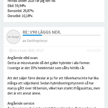
Hittills under 2025 får jag det till:
Elbil: 59,94%
Bensinbil: 29,87%
Dieselbil: 10,18%
RE: V90 LÄGGS NER.
av
Xanthopteryx
-
tis 14 okt 2025, 07:17
#1619029
Angående elbil ovan:
Detta är missvisande då det gäller hybrider i alla former.
I sverige är det 35% helektriskt som sålts hittills i år.
Att det säljer färre dieslar är ju för att tillverkarna inte har lika
många att välja bland. Sedan hybridiseringshysterin så har
man ju gått över till bensin, vilket kan starkt ifrågasättas, men
det är ett annat ämne.
Angående service: