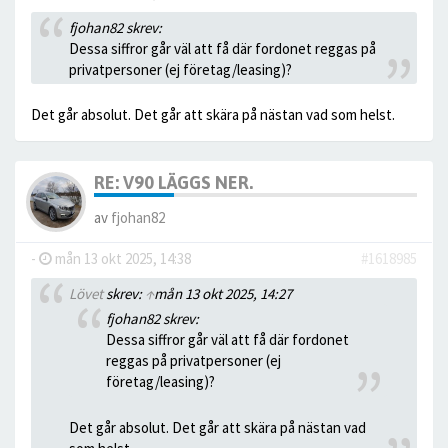
fjohan82 skrev:
Dessa siffror går väl att få där fordonet reggas på
privatpersoner (ej företag/leasing)?
Det går absolut. Det går att skära på nästan vad som helst.
RE: V90 LÄGGS NER.
av
fjohan82
-
mån 13 okt 2025, 14:38
#1618985
Lövet
skrev:
↑
mån 13 okt 2025, 14:27
fjohan82 skrev:
Dessa siffror går väl att få där fordonet
reggas på privatpersoner (ej
företag/leasing)?
Det går absolut. Det går att skära på nästan vad