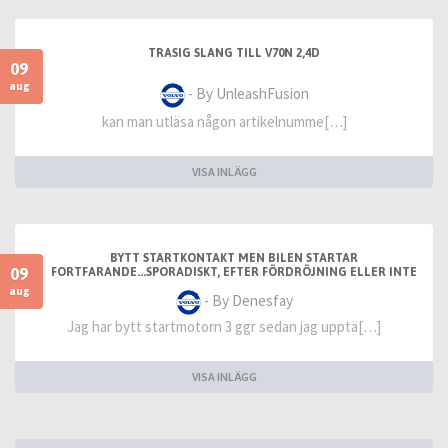
TRASIG SLANG TILL V70N 2,4D
09
aug
- By UnleashFusion
kan man utläsa någon artikelnumme[…]
VISA INLÄGG
BYTT STARTKONTAKT MEN BILEN STARTAR
09
FORTFARANDE...SPORADISKT, EFTER FÖRDRÖJNING ELLER INTE
ALLS
aug
- By Denesfay
Jag har bytt startmotorn 3 ggr sedan jag upptä[…]
VISA INLÄGG