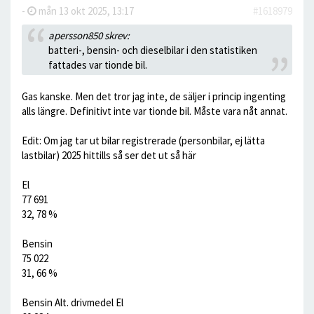
-
mån 13 okt 2025, 13:17
#1618979
apersson850 skrev:
batteri-, bensin- och dieselbilar i den statistiken
fattades var tionde bil.
Gas kanske. Men det tror jag inte, de säljer i princip ingenting
alls längre. Definitivt inte var tionde bil. Måste vara nåt annat.
Edit: Om jag tar ut bilar registrerade (personbilar, ej lätta
lastbilar) 2025 hittills så ser det ut så här
El
77 691
32, 78 %
Bensin
75 022
31, 66 %
Bensin Alt. drivmedel El