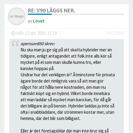
RE: V90 LÄGGS NER.
av
Lövet
-
mån 13 okt 2025, 15:58
#1618992
apersson850 skrev:
Nu ska man ju ge sig på att skatta hybrider mer än
tidigare, enligt antagandet att folk inte alls kör så
mycket på el som man skulle kunna tro, eller
kanske hoppas på.
Undrar hur det verkligen är? Åtminstone för privata
ägare borde det rimligtvis vara så att man gör
något för att hålla nere kostnaden, om man nu
faktiskt köpt sig en hybrid. Vilket borde innebära
att man laddar så mycket man bara kan, för då går
det billigare än på bensin. Hybrider laddas ju inte så
ofta i snabbladdare, där strömmen kostar mer, utan
hemma, där det blir som billigast.
Eller är det företagsbilar där man inte bryr sig så