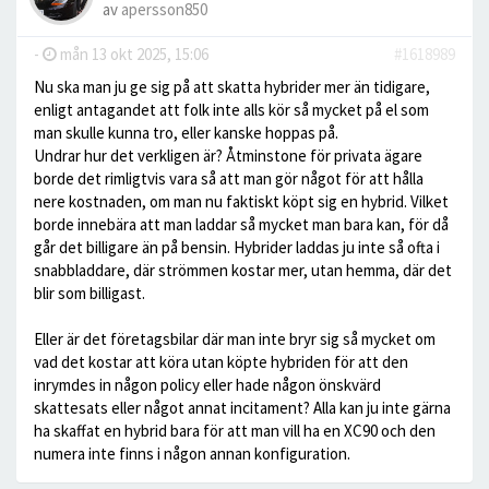
av
apersson850
-
mån 13 okt 2025, 15:06
#1618989
Nu ska man ju ge sig på att skatta hybrider mer än tidigare,
enligt antagandet att folk inte alls kör så mycket på el som
man skulle kunna tro, eller kanske hoppas på.
Undrar hur det verkligen är? Åtminstone för privata ägare
borde det rimligtvis vara så att man gör något för att hålla
nere kostnaden, om man nu faktiskt köpt sig en hybrid. Vilket
borde innebära att man laddar så mycket man bara kan, för då
går det billigare än på bensin. Hybrider laddas ju inte så ofta i
snabbladdare, där strömmen kostar mer, utan hemma, där det
blir som billigast.
Eller är det företagsbilar där man inte bryr sig så mycket om
vad det kostar att köra utan köpte hybriden för att den
inrymdes in någon policy eller hade någon önskvärd
skattesats eller något annat incitament? Alla kan ju inte gärna
ha skaffat en hybrid bara för att man vill ha en XC90 och den
numera inte finns i någon annan konfiguration.