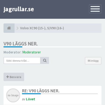
jagrullar.se
Toggle
Navigatio
Volvo XC90 (15-), S/V90 (16-)
V90 LÄGGS NER.
Moderator:
Moderatorer
86 inlägg
Besvara
RE: V90 LÄGGS NER.
av
Lövet