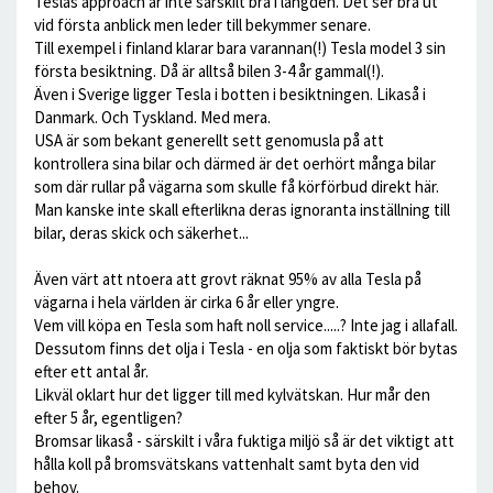
Teslas approach är inte särskilt bra i längden. Det ser bra ut
vid första anblick men leder till bekymmer senare.
Till exempel i finland klarar bara varannan(!) Tesla model 3 sin
första besiktning. Då är alltså bilen 3-4 år gammal(!).
Även i Sverige ligger Tesla i botten i besiktningen. Likaså i
Danmark. Och Tyskland. Med mera.
USA är som bekant generellt sett genomusla på att
kontrollera sina bilar och därmed är det oerhört många bilar
som där rullar på vägarna som skulle få körförbud direkt här.
Man kanske inte skall efterlikna deras ignoranta inställning till
bilar, deras skick och säkerhet...
Även värt att ntoera att grovt räknat 95% av alla Tesla på
vägarna i hela världen är cirka 6 år eller yngre.
Vem vill köpa en Tesla som haft noll service.....? Inte jag i allafall.
Dessutom finns det olja i Tesla - en olja som faktiskt bör bytas
efter ett antal år.
Likväl oklart hur det ligger till med kylvätskan. Hur mår den
efter 5 år, egentligen?
Bromsar likaså - särskilt i våra fuktiga miljö så är det viktigt att
hålla koll på bromsvätskans vattenhalt samt byta den vid
behov.