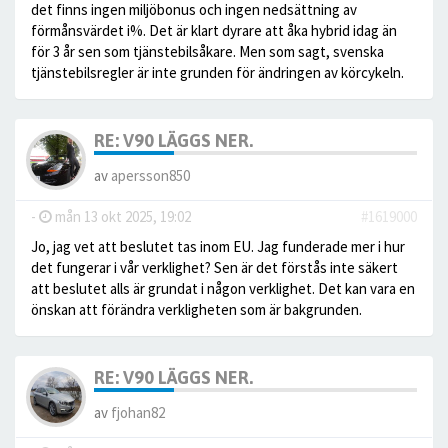
det finns ingen miljöbonus och ingen nedsättning av
förmånsvärdet i%. Det är klart dyrare att åka hybrid idag än
för 3 år sen som tjänstebilsåkare. Men som sagt, svenska
tjänstebilsregler är inte grunden för ändringen av körcykeln.
RE: V90 LÄGGS NER.
av
apersson850
-
mån 13 okt 2025, 19:02
#1619000
Jo, jag vet att beslutet tas inom EU. Jag funderade mer i hur
det fungerar i vår verklighet? Sen är det förstås inte säkert
att beslutet alls är grundat i någon verklighet. Det kan vara en
önskan att förändra verkligheten som är bakgrunden.
RE: V90 LÄGGS NER.
av
fjohan82