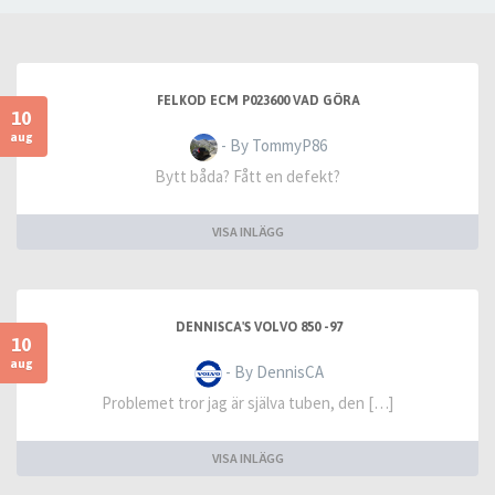
FELKOD ECM P023600 VAD GÖRA
10
aug
- By TommyP86
Bytt båda? Fått en defekt?
VISA INLÄGG
DENNISCA'S VOLVO 850 -97
10
aug
- By DennisCA
Problemet tror jag är själva tuben, den […]
VISA INLÄGG