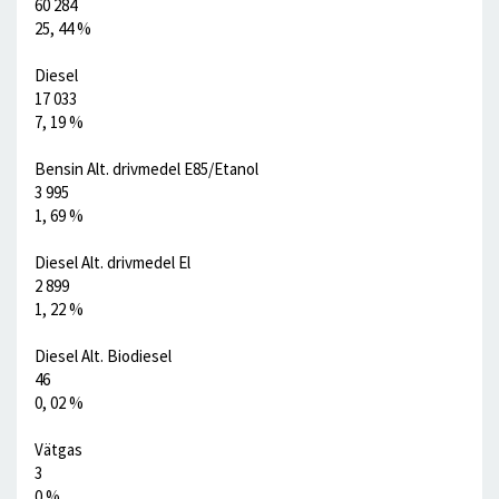
60 284
25, 44 %
Diesel
17 033
7, 19 %
Bensin Alt. drivmedel E85/Etanol
3 995
1, 69 %
Diesel Alt. drivmedel El
2 899
1, 22 %
Diesel Alt. Biodiesel
46
0, 02 %
Vätgas
3
0 %