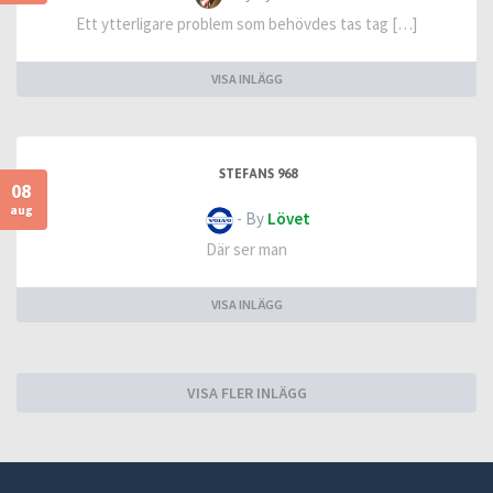
Ett ytterligare problem som behövdes tas tag […]
VISA INLÄGG
STEFANS 968
08
aug
- By
Lövet
Där ser man
VISA INLÄGG
VISA FLER INLÄGG