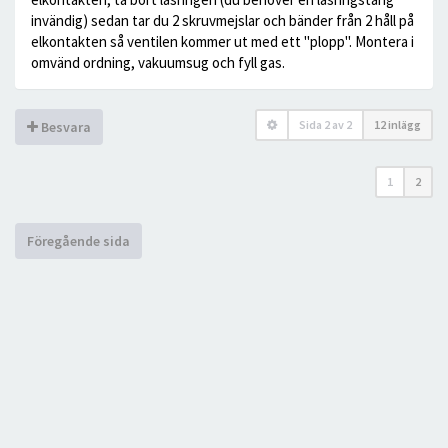
invändig) sedan tar du 2 skruvmejslar och bänder från 2 håll på
elkontakten så ventilen kommer ut med ett "plopp". Montera i
omvänd ordning, vakuumsug och fyll gas.
Sida
2
av
2
12 inlägg
Besvara
1
2
Föregående sida