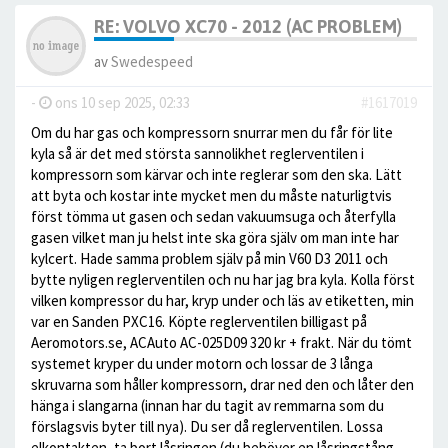
RE: VOLVO XC70 - 2012 (AC PROBLEM)
av
Swedespeed
-
ons 10 sep 2025, 02:33
#1617019
Om du har gas och kompressorn snurrar men du får för lite
kyla så är det med största sannolikhet reglerventilen i
kompressorn som kärvar och inte reglerar som den ska. Lätt
att byta och kostar inte mycket men du måste naturligtvis
först tömma ut gasen och sedan vakuumsuga och återfylla
gasen vilket man ju helst inte ska göra själv om man inte har
kylcert. Hade samma problem själv på min V60 D3 2011 och
bytte nyligen reglerventilen och nu har jag bra kyla. Kolla först
vilken kompressor du har, kryp under och läs av etiketten, min
var en Sanden PXC16. Köpte reglerventilen billigast på
Aeromotors.se, ACAuto AC-025D09 320 kr + frakt. När du tömt
systemet kryper du under motorn och lossar de 3 långa
skruvarna som håller kompressorn, drar ned den och låter den
hänga i slangarna (innan har du tagit av remmarna som du
förslagsvis byter till nya). Du ser då reglerventilen. Lossa
elkontakten, ta bort låsringen (du behöver en låsringstång