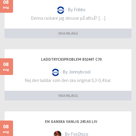
08
aug
- By Fribbs
Denna rackare jag skruvar på alltså? […]
VISA INLÄGG
LADDTRYCKSPROBLEM B5244T C70
08
aug
- By Jonnybcool
Nej den laddar som den ska original 0,3-0,4 bar.
VISA INLÄGG
EN GANSKA VANLIG 245:AS LIV
08
aug
- By FyoDisco