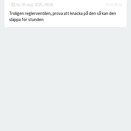
-
tis 05 aug 2025, 08:41
#1614636
Troligen reglerventilen, prova att knacka på den så kan den
släppa för stunden