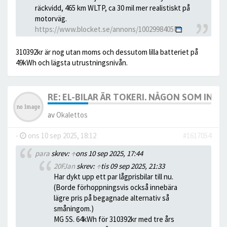
räckvidd, 465 km WLTP, ca 30 mil mer realistiskt på
motorväg.
https://www.blocket.se/annons/1002998405
310392kr är nog utan moms och dessutom lilla batteriet på
49kWh och lägsta utrustningsnivån.
RE: EL-BILAR ÄR TOKERI. NÅGON SOM INTE
av
Okalettos
-
ons 10 sep 2025, 18:12
#1617054
para
skrev:
↑
ons 10 sep 2025, 17:44
20FJan
skrev:
↑
tis 09 sep 2025, 21:33
Har dykt upp ett par lågprisbilar till nu.
(Borde förhoppningsvis också innebära
lägre pris på begagnade alternativ så
småningom.)
MG 5S. 64kWh för 310392kr med tre års