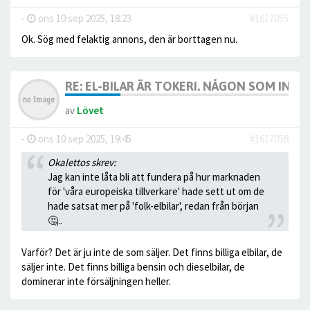
-
ons 10 sep 2025, 18:23
#1617055
Ok. Sög med felaktig annons, den är borttagen nu.
RE: EL-BILAR ÄR TOKERI. NÅGON SOM INTE
av
Lövet
-
ons 10 sep 2025, 19:45
#1617058
Okalettos skrev:
Jag kan inte låta bli att fundera på hur marknaden
för 'våra europeiska tillverkare' hade sett ut om de
hade satsat mer på 'folk-elbilar', redan från början
🤔..
Varför? Det är ju inte de som säljer. Det finns billiga elbilar, de
säljer inte. Det finns billiga bensin och dieselbilar, de
dominerar inte försäljningen heller.