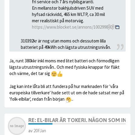
fri service och 7 års nybilsgaranti.
En mellanstor bakhjulsdriven SUV med
hyfsad räckvidd, 465 km WLTP, ca 30 mil
mer realistiskt på motorväg.
https://www.blocket.se/annons/1002998405
310392kr är nog utan moms och dessutom lilla
batteriet på 49kWh och lägsta utrustningsnivån.
Ja, runt 380kkr inkl moms med litet batteri och förmodligen
lägsta utrustningsnivån.. Och med fysiska knappar för fläkt
och värme, det tar sig
Jag kan inte låta bli att fundera på hur marknaden för 'våra
europeiska tillverkare' hade sett ut om de hade satsat mer på
'folk-elbilar', redan från början
..
RE: EL-BILAR ÄR TOKERI. NÅGON SOM INTE
av
20FJan