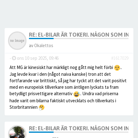
RE: EL-BILAR ÄR TOKERI. NÅGON SOM INTE
av
Okalettos
-
ons 10 sep 2025, 09:46
#1617029
Att MG är kinesiskt har märkligt nog gått mig helt förbi
..
Jag levde kvar i den (något naiva kanske) tron att det
fortfarande var brittiskt, så jag har tyckt att det varit positivt
med en europeisk tillverkare som äntligen lyckats ta fram
betydligt prisvettigare alternativ
.. Undra vad priserna
hade varit om bilarna faktiskt utvecklats och tillverkats i
Storbritannien
RE: EL-BILAR ÄR TOKERI. NÅGON SOM INTE