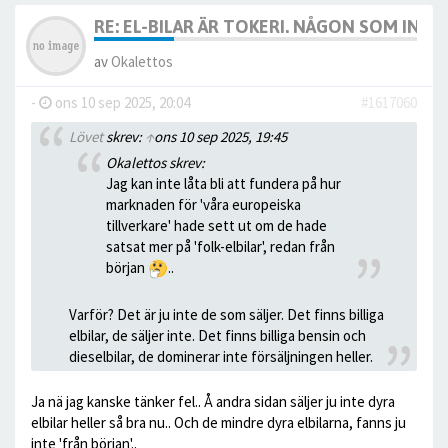
RE: EL-BILAR ÄR TOKERI. NÅGON SOM INTE
av
Okalettos
-
ons 10 sep 2025, 20:04
#1617060
Lövet
skrev:
↑
ons 10 sep 2025, 19:45
Okalettos skrev:
Jag kan inte låta bli att fundera på hur
marknaden för 'våra europeiska
tillverkare' hade sett ut om de hade
satsat mer på 'folk-elbilar', redan från
början
..
Varför? Det är ju inte de som säljer. Det finns billiga
elbilar, de säljer inte. Det finns billiga bensin och
dieselbilar, de dominerar inte försäljningen heller.
Ja nä jag kanske tänker fel.. Å andra sidan säljer ju inte dyra
elbilar heller så bra nu.. Och de mindre dyra elbilarna, fanns ju
inte 'från början'..