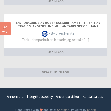
VISA INLÄGG
FAST DRAGNING AV HÖGER BAK SUBFRAME EFTER BYTE AV
07
TRASIG SLANGKOPPLING MELLAN TANKLOCK OCH TANK
aug
- By ClaesHerlitz
Tack - dämparbulten lossade jag också n[…]
VISA INLÄGG
VISA FLER INLÄGG
Annonsera
Integritetspolicy
Användarvillkor
Kontakta oss
HandCrafted With
and
av
SiteSplat
- Powered By
phpBB