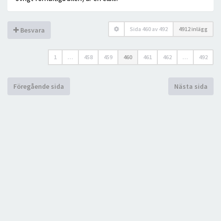
Sida
460
av
492
4912 inlägg
Besvara
1
…
458
459
460
461
462
…
492
Föregående sida
Nästa sida