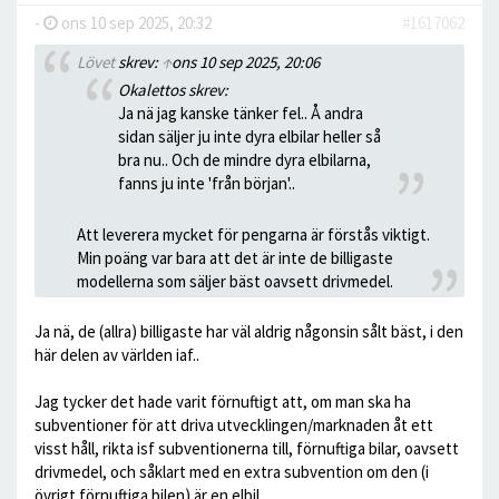
-
ons 10 sep 2025, 20:32
#1617062
Lövet
skrev:
↑
ons 10 sep 2025, 20:06
Okalettos skrev:
Ja nä jag kanske tänker fel.. Å andra
sidan säljer ju inte dyra elbilar heller så
bra nu.. Och de mindre dyra elbilarna,
fanns ju inte 'från början'..
Att leverera mycket för pengarna är förstås viktigt.
Min poäng var bara att det är inte de billigaste
modellerna som säljer bäst oavsett drivmedel.
Ja nä, de (allra) billigaste har väl aldrig någonsin sålt bäst, i den
här delen av världen iaf..
Jag tycker det hade varit förnuftigt att, om man ska ha
subventioner för att driva utvecklingen/marknaden åt ett
visst håll, rikta isf subventionerna till, förnuftiga bilar, oavsett
drivmedel, och såklart med en extra subvention om den (i
övrigt förnuftiga bilen) är en elbil..