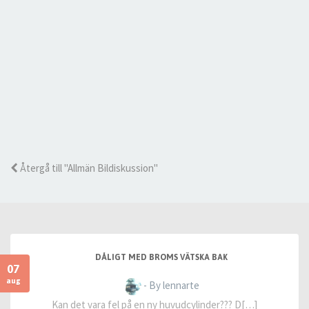
Återgå till "Allmän Bildiskussion"
DÅLIGT MED BROMS VÄTSKA BAK
07
aug
- By lennarte
Kan det vara fel på en ny huvudcylinder??? D[…]