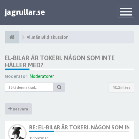
jagrullar.se
Toggle
Navigatio
Allmän Bildiskussion
EL-BILAR ÄR TOKERI. NÅGON SOM INTE
HÅLLER MED?
Moderator:
Moderatorer
4912 inlägg
Besvara
RE: EL-BILAR ÄR TOKERI. NÅGON SOM INTE
av
batmac