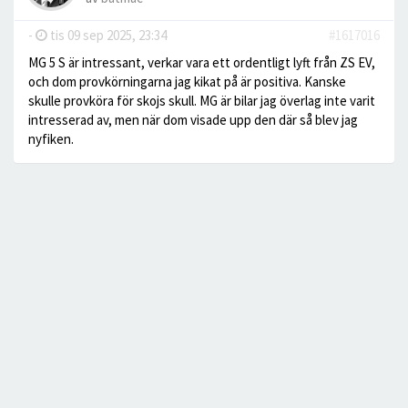
-
tis 09 sep 2025, 23:34
#1617016
MG 5 S är intressant, verkar vara ett ordentligt lyft från ZS EV,
och dom provkörningarna jag kikat på är positiva. Kanske
skulle provköra för skojs skull. MG är bilar jag överlag inte varit
intresserad av, men när dom visade upp den där så blev jag
nyfiken.