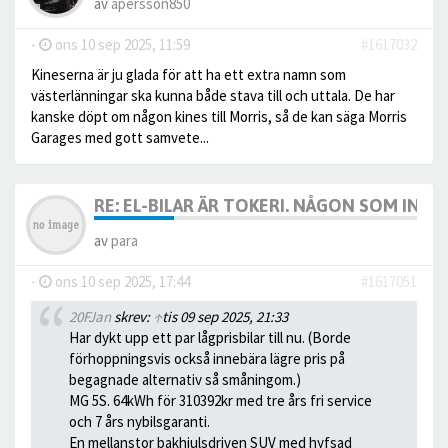
av
apersson850
-
ons 10 sep 2025, 11:59
#1617032
Kineserna är ju glada för att ha ett extra namn som
västerlänningar ska kunna både stava till och uttala. De har
kanske döpt om någon kines till Morris, så de kan säga Morris
Garages med gott samvete...
RE: EL-BILAR ÄR TOKERI. NÅGON SOM INTE
av
para
-
ons 10 sep 2025, 17:44
#1617051
20FJan
skrev:
↑
tis 09 sep 2025, 21:33
Har dykt upp ett par lågprisbilar till nu. (Borde
förhoppningsvis också innebära lägre pris på
begagnade alternativ så småningom.)
MG 5S. 64kWh för 310392kr med tre års fri service
och 7 års nybilsgaranti.
En mellanstor bakhjulsdriven SUV med hyfsad