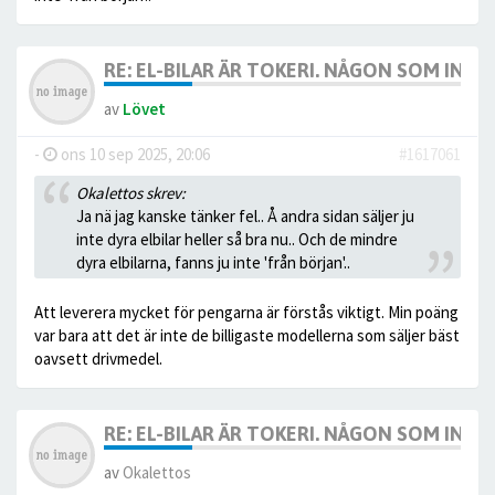
RE: EL-BILAR ÄR TOKERI. NÅGON SOM INTE
av
Lövet
-
ons 10 sep 2025, 20:06
#1617061
Okalettos skrev:
Ja nä jag kanske tänker fel.. Å andra sidan säljer ju
inte dyra elbilar heller så bra nu.. Och de mindre
dyra elbilarna, fanns ju inte 'från början'..
Att leverera mycket för pengarna är förstås viktigt. Min poäng
var bara att det är inte de billigaste modellerna som säljer bäst
oavsett drivmedel.
RE: EL-BILAR ÄR TOKERI. NÅGON SOM INTE
av
Okalettos