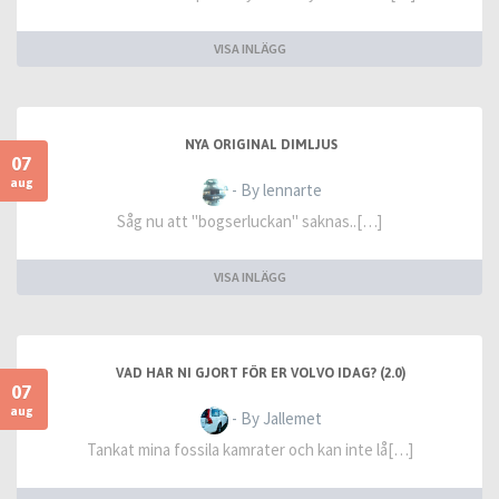
VISA INLÄGG
NYA ORIGINAL DIMLJUS
07
aug
- By lennarte
Såg nu att "bogserluckan" saknas..[…]
VISA INLÄGG
VAD HAR NI GJORT FÖR ER VOLVO IDAG? (2.0)
07
aug
- By Jallemet
Tankat mina fossila kamrater och kan inte lå[…]