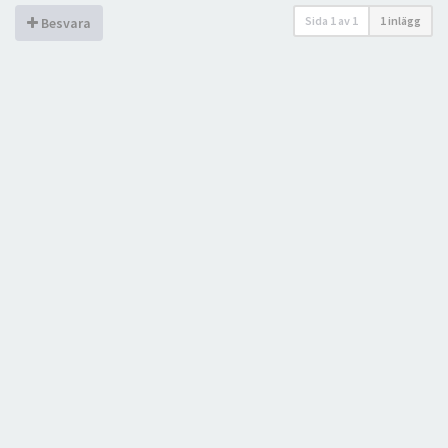
Sida
1
av
1
1 inlägg
Besvara