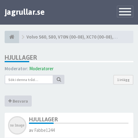
jagrullar.se
Toggle
Navigatio
Volvo S60, S80, V70N (00-08), XC70 (00-08), XC90 (03-14)
HJULLAGER
Moderator:
Moderatorer
1 inlägg
Besvara
HJULLAGER
av
Fabbe1244