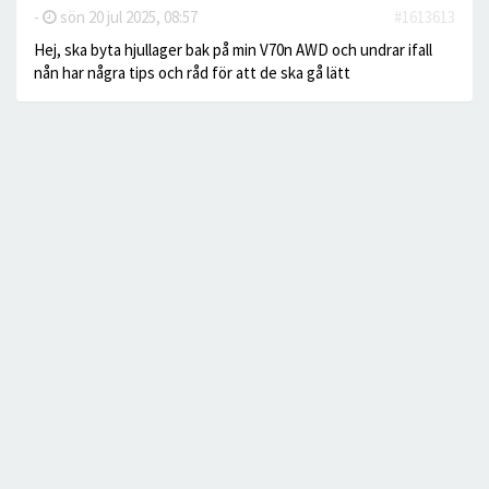
-
sön 20 jul 2025, 08:57
#1613613
Hej, ska byta hjullager bak på min V70n AWD och undrar ifall
nån har några tips och råd för att de ska gå lätt