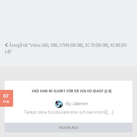
Återgå till "Volvo S60, S80, V70N (00-08), XC70 (00-08), XC90 (03-
14)"
VAD HAR NI GJORT FÖR ER VOLVO IDAG? (2.0)
07
aug
- By Jallemet
Tankat mina fossila kamrater och kan inte lå[…]
VISA INLÄGG