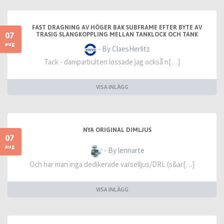
FAST DRAGNING AV HÖGER BAK SUBFRAME EFTER BYTE AV
07
TRASIG SLANGKOPPLING MELLAN TANKLOCK OCH TANK
aug
- By ClaesHerlitz
Tack - dämparbulten lossade jag också n[…]
VISA INLÄGG
NYA ORIGINAL DIMLJUS
07
aug
- By lennarte
Och har man inga dedikerade varselljus/DRL (s&ar[…]
VISA INLÄGG