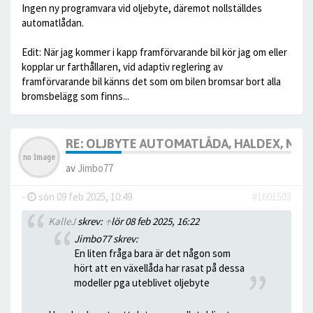
Ingen ny programvara vid oljebyte, däremot nollställdes
automatlådan.
Edit: När jag kommer i kapp framförvarande bil kör jag om eller
kopplar ur farthållaren, vid adaptiv reglering av
framförvarande bil känns det som om bilen bromsar bort alla
bromsbelägg som finns...
RE: OLJBYTE AUTOMATLÅDA, HALDEX, MM
av
Jimbo77
-
sön 09 feb 2025, 10:49
#1601503
KalleJ
skrev:
↑
lör 08 feb 2025, 16:22
Jimbo77 skrev:
En liten fråga bara är det någon som
hört att en växellåda har rasat på dessa
modeller pga uteblivet oljebyte