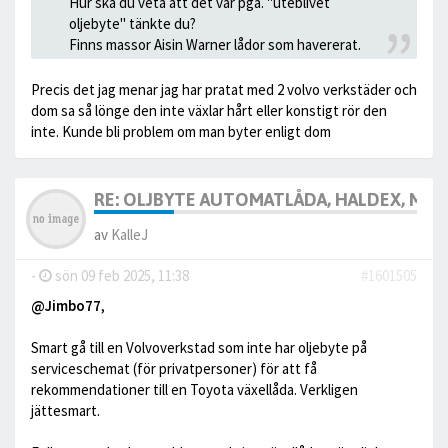
Hur ska du veta att det var pga. "uteblivet
oljebyte" tänkte du?
Finns massor Aisin Warner lådor som havererat.
Precis det jag menar jag har pratat med 2 volvo verkstäder och
dom sa så lönge den inte växlar hårt eller konstigt rör den
inte. Kunde bli problem om man byter enligt dom
RE: OLJBYTE AUTOMATLÅDA, HALDEX, MM
av
KalleJ
-
sön 09 feb 2025, 11:38
#1601505
@Jimbo77
,
Smart gå till en Volvoverkstad som inte har oljebyte på
serviceschemat (för privatpersoner) för att få
rekommendationer till en Toyota växellåda. Verkligen
jättesmart.