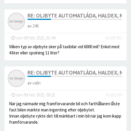
RE: OLJBYTE AUTOMATLÅDA, HALDEX, MM
av
246
-
sön 09 feb 2025, 01:44
#1601492
Vilken typ av oljebyte sker på taxibilar vid 6000 mil? Enkel med
4 liter eller spolning 11 liter?
RE: OLJBYTE AUTOMATLÅDA, HALDEX, MM
av
valln
-
sön 09 feb 2025, 09:21
#1601500
När jag närmade mig framförvarande bil och farthållaren låste
fast bilen märkte man ingenting efter oljebytet.
Innan oljebyte rykte det till märkbart i min bil när jag kom ikapp
framförvarande.