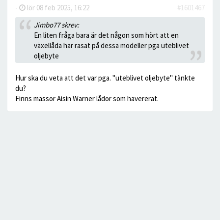
-
lör 08 feb 2025, 16:22
#1601467
Jimbo77 skrev:
En liten fråga bara är det någon som hört att en
växellåda har rasat på dessa modeller pga uteblivet
oljebyte
Hur ska du veta att det var pga. "uteblivet oljebyte" tänkte
du?
Finns massor Aisin Warner lådor som havererat.