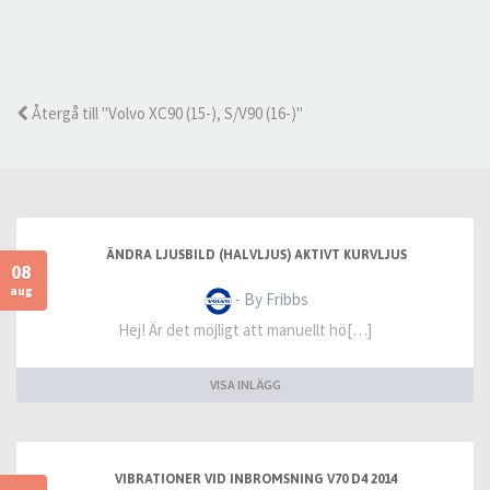
Återgå till "Volvo XC90 (15-), S/V90 (16-)"
ÄNDRA LJUSBILD (HALVLJUS) AKTIVT KURVLJUS
08
aug
- By Fribbs
Hej! Är det möjligt att manuellt hö[…]
VISA INLÄGG
VIBRATIONER VID INBROMSNING V70 D4 2014