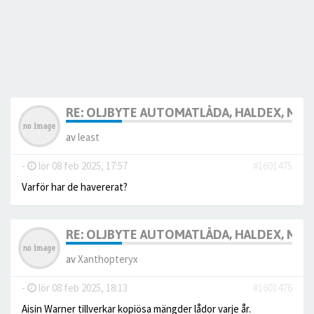
RE: OLJBYTE AUTOMATLÅDA, HALDEX, MM
av
least
-
lör 08 feb 2025, 17:57
#1601475
Varför har de havererat?
RE: OLJBYTE AUTOMATLÅDA, HALDEX, MM
av
Xanthopteryx
-
lör 08 feb 2025, 18:13
#1601476
Aisin Warner tillverkar kopiösa mängder lådor varje år.