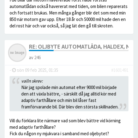
automatlådan också havererat med tiden, om bilen reparerats
och fortsatt brukas. Men många gånger blir det som med min
850 när motorn gav upp. Efter 18 år och 50000 mil hade den en
del rost här och var också, så jag lät den gå till skroten.
RE: OLJBYTE AUTOMATLÅDA, HALDEX, MM
av
246
-
sön 09 feb 2025, 01:35
#1601491
valln skrev:
När jag spolade min automat efter 9000 mil började
den att växla bättre, - särskilt då jag alltid kör med
adaptiv farthållare och min bil låser fast
framförvarande bil. Där blev den största skillnaden.
Vill du förklara lite närmare vad som blev bättre vid körning
med adaptiv farthållare?
Fick du någon ny mjukvara i samband med oljebytet?