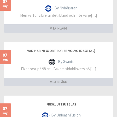
07
aug
- By Nybörjaren
Men varför vibrerar det ibland och inte varje[…]
VISA INLÄGG
VAD HAR NI GJORT FÖR ER VOLVO IDAG? (2.0)
07
aug
- By Svanis
Fixat rost på 98:an: -Bakom sidoblinkers b&[…]
VISA INLÄGG
FRISKLUFTSUTBLÅS
07
aug
- By UnleashFusion