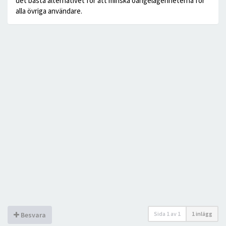
det bästa alternativet för att minska oangelägenheterna för
alla övriga användare.
Sida
1
av
1
1 inlägg
Besvara