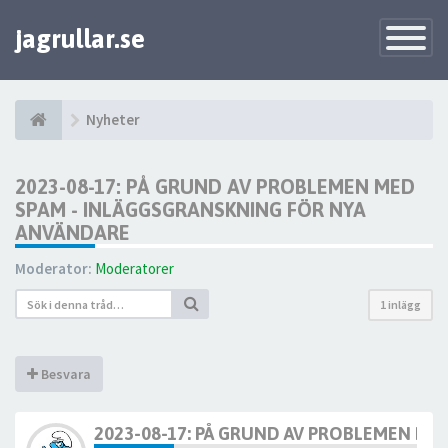
jagrullar.se
Toggle
Navigatio
Nyheter
2023-08-17: PÅ GRUND AV PROBLEMEN MED
SPAM - INLÄGGSGRANSKNING FÖR NYA
ANVÄNDARE
Moderator:
Moderatorer
1 inlägg
Besvara
2023-08-17: PÅ GRUND AV PROBLEMEN ME