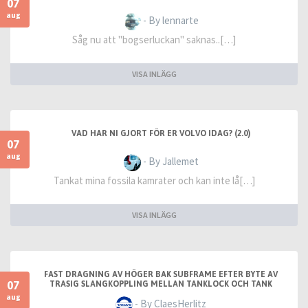
07
aug
- By lennarte
Såg nu att "bogserluckan" saknas..[…]
VISA INLÄGG
VAD HAR NI GJORT FÖR ER VOLVO IDAG? (2.0)
07
aug
- By Jallemet
Tankat mina fossila kamrater och kan inte lå[…]
VISA INLÄGG
FAST DRAGNING AV HÖGER BAK SUBFRAME EFTER BYTE AV
07
TRASIG SLANGKOPPLING MELLAN TANKLOCK OCH TANK
aug
- By ClaesHerlitz