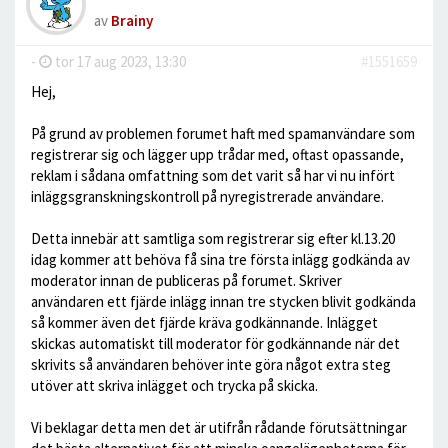
av
Brainy
-
tor 17 aug 2023, 13:30
#1551659
Hej,
På grund av problemen forumet haft med spamanvändare som
registrerar sig och lägger upp trådar med, oftast opassande,
reklam i sådana omfattning som det varit så har vi nu infört
inläggsgranskningskontroll på nyregistrerade användare.
Detta innebär att samtliga som registrerar sig efter kl.13.20
idag kommer att behöva få sina tre första inlägg godkända av
moderator innan de publiceras på forumet. Skriver
användaren ett fjärde inlägg innan tre stycken blivit godkända
så kommer även det fjärde kräva godkännande. Inlägget
skickas automatiskt till moderator för godkännande när det
skrivits så användaren behöver inte göra något extra steg
utöver att skriva inlägget och trycka på skicka.
Vi beklagar detta men det är utifrån rådande förutsättningar