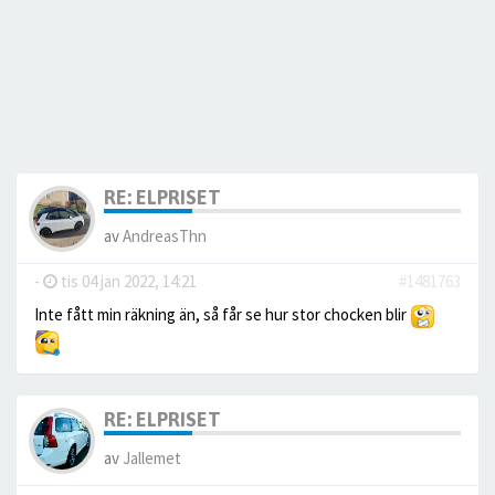
RE: ELPRISET
av
AndreasThn
-
tis 04 jan 2022, 14:21
#1481763
Inte fått min räkning än, så får se hur stor chocken blir
RE: ELPRISET
av
Jallemet