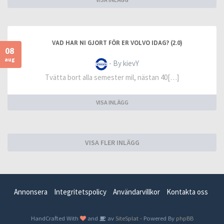
VAD HAR NI GJORT FÖR ER VOLVO IDAG? (2.0)
08
aug
- By kievY
Tvätta bort alla semester mil, nästan 40[…]
VISA INLÄGG
VISA FLER INLÄGG
Annonsera
Integritetspolicy
Användarvillkor
Kontakta oss
HandCrafted With
and
av
SiteSplat
- Powered By
phpBB