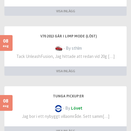
VISA INLÄGG
V70 2013 GÅR I LIMP MODE (LÖST)
08
aug
- By sthlm
Tack UnleashFusion, Jag hittade att redan vid 20g […]
VISA INLÄGG
TUNGA PICKUP:ER
08
aug
- By
Lövet
Jag bor i ett nybyggt villaområde. Sett samm[…]
VISA INLÄGG