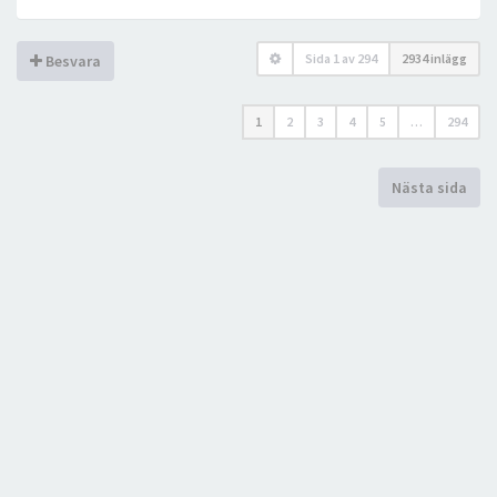
Sida
1
av
294
2934 inlägg
Besvara
1
2
3
4
5
…
294
Nästa sida