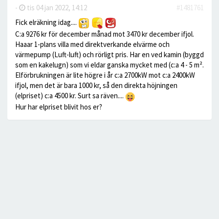
-
tis 04 jan 2022, 14:12
#1481761
Fick elräkning idag....
C:a 9276 kr för december månad mot 3470 kr december ifjol.
Haaar 1-plans villa med direktverkande elvärme och
värmepump (Luft-luft) och rörligt pris. Har en ved kamin (byggd
som en kakelugn) som vi eldar ganska mycket med (c:a 4 - 5 m².
Elförbrukningen är lite högre i år c:a 2700kW mot c:a 2400kW
ifjol, men det är bara 1000 kr, så den direkta höjningen
(elpriset) c:a 4500 kr. Surt sa räven....
Hur har elpriset blivit hos er?