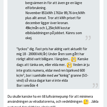
bergvärmen in för att även ge en lägre
elförbrukning.
November 851kWh 1761kr 89,76 öre/kWh
plus allt annat. Tror att kWh priset för
december ligger över kronan.
49kr/mån och 1,25kr/kW kostar
elbilsladdningen på jobbet. Känns som
okej.
"lyckos" dig. Fast pris har aldrig varit aktuellt för
mig 18 - 20000 kW/år) Under åren som gått har
rörligt alltid varit billigare. I längden...
Kanske
dags att tänka om, eller elda mer..
Veden är ju
inte gratis numera, eldar med ren bjärkved 600
kr/m², bor i samhälle med
en
"kinkig" granne (SO-
vind) så vissa dagar kan vi inte elda
Bor i område 4
Du skulle kanske ha en till luftvärmepump för att minimera
användningen av elradiatorerna, och vedeldningen
. Jäkla