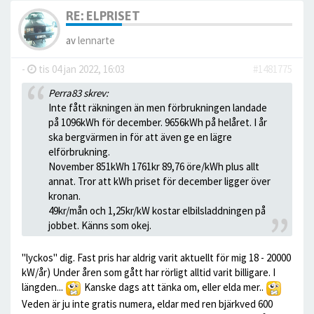
RE: ELPRISET
av
lennarte
-
tis 04 jan 2022, 16:03
#1481775
Perra83 skrev:
Inte fått räkningen än men förbrukningen landade
på 1096kWh för december. 9656kWh på helåret. I år
ska bergvärmen in för att även ge en lägre
elförbrukning.
November 851kWh 1761kr 89,76 öre/kWh plus allt
annat. Tror att kWh priset för december ligger över
kronan.
49kr/mån och 1,25kr/kW kostar elbilsladdningen på
jobbet. Känns som okej.
"lyckos" dig. Fast pris har aldrig varit aktuellt för mig 18 - 20000
kW/år) Under åren som gått har rörligt alltid varit billigare. I
längden...
Kanske dags att tänka om, eller elda mer..
Veden är ju inte gratis numera, eldar med ren bjärkved 600