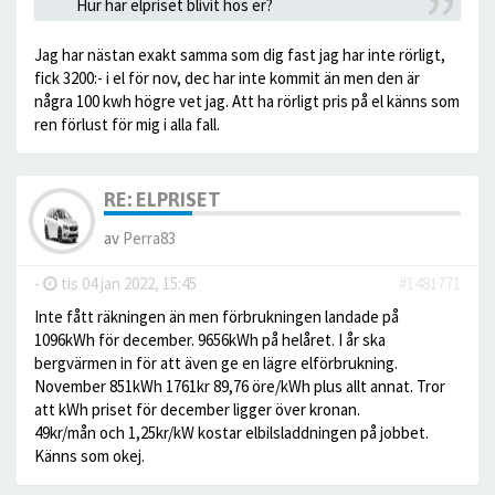
Hur har elpriset blivit hos er?
Jag har nästan exakt samma som dig fast jag har inte rörligt,
fick 3200:- i el för nov, dec har inte kommit än men den är
några 100 kwh högre vet jag. Att ha rörligt pris på el känns som
ren förlust för mig i alla fall.
RE: ELPRISET
av
Perra83
-
tis 04 jan 2022, 15:45
#1481771
Inte fått räkningen än men förbrukningen landade på
1096kWh för december. 9656kWh på helåret. I år ska
bergvärmen in för att även ge en lägre elförbrukning.
November 851kWh 1761kr 89,76 öre/kWh plus allt annat. Tror
att kWh priset för december ligger över kronan.
49kr/mån och 1,25kr/kW kostar elbilsladdningen på jobbet.
Känns som okej.