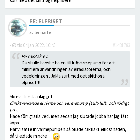
surt med det skithöga elpriset!!!
RE: ELPRISET
av
lennarte
-
tis 04 jan 2022, 16:45
#1481783
Perra83 skrev:
Du skulle kanske ha en till luftvärmepump för att
minimera användningen av elradiatorerna, och
vedeldningen . Jäkla surt med det skithöga
elpriset!!!
Skrev i första inlägget
direktverkande elvärme och värmepump (Luft-luft) och rörligt
pris.
Hade förr gratis ved, men sedan jag slutade jobba har jag fått
köpa
När vi satte in värmepumpen så ökade faktiskt elkostnaden,
då vi eldade mindre.....