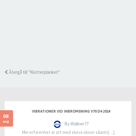
Återgå till "Klotterplanket"
VIBRATIONER VID INBROMSNING V70 D4 2014
08
aug
- By Wallner77
Min erfarenhet är att med skeva skivor s&arin[…]