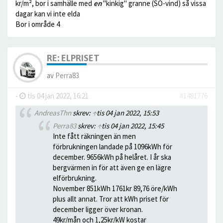
kr/m², bor i samhälle med
en
"kinkig" granne (SO-vind) så vissa
dagar kan vi inte elda
Bor i område 4
RE: ELPRISET
av
Perra83
-
tis 04 jan 2022, 16:21
#1481776
AndreasThn
skrev:
↑
tis 04 jan 2022, 15:53
Perra83
skrev:
↑
tis 04 jan 2022, 15:45
Inte fått räkningen än men
förbrukningen landade på 1096kWh för
december. 9656kWh på helåret. I år ska
bergvärmen in för att även ge en lägre
elförbrukning.
November 851kWh 1761kr 89,76 öre/kWh
plus allt annat. Tror att kWh priset för
december ligger över kronan.
49kr/mån och 1,25kr/kW kostar