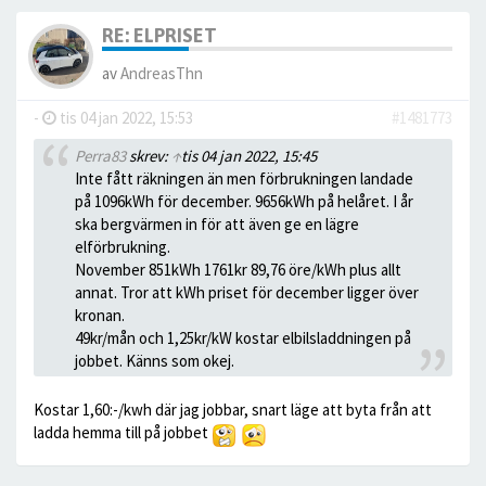
RE: ELPRISET
av
AndreasThn
-
tis 04 jan 2022, 15:53
#1481773
Perra83
skrev:
↑
tis 04 jan 2022, 15:45
Inte fått räkningen än men förbrukningen landade
på 1096kWh för december. 9656kWh på helåret. I år
ska bergvärmen in för att även ge en lägre
elförbrukning.
November 851kWh 1761kr 89,76 öre/kWh plus allt
annat. Tror att kWh priset för december ligger över
kronan.
49kr/mån och 1,25kr/kW kostar elbilsladdningen på
jobbet. Känns som okej.
Kostar 1,60:-/kwh där jag jobbar, snart läge att byta från att
ladda hemma till på jobbet