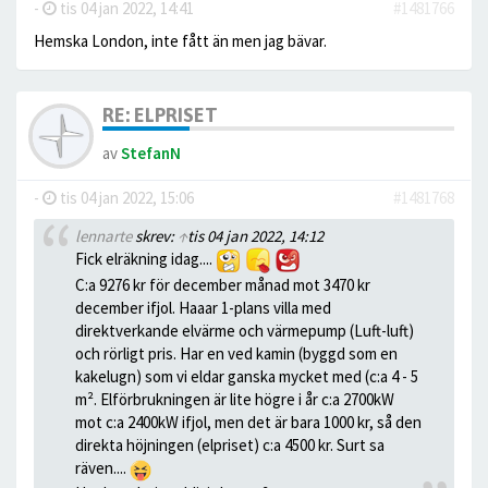
-
tis 04 jan 2022, 14:41
#1481766
Hemska London, inte fått än men jag bävar.
RE: ELPRISET
av
StefanN
-
tis 04 jan 2022, 15:06
#1481768
lennarte
skrev:
↑
tis 04 jan 2022, 14:12
Fick elräkning idag....
C:a 9276 kr för december månad mot 3470 kr
december ifjol. Haaar 1-plans villa med
direktverkande elvärme och värmepump (Luft-luft)
och rörligt pris. Har en ved kamin (byggd som en
kakelugn) som vi eldar ganska mycket med (c:a 4 - 5
m². Elförbrukningen är lite högre i år c:a 2700kW
mot c:a 2400kW ifjol, men det är bara 1000 kr, så den
direkta höjningen (elpriset) c:a 4500 kr. Surt sa
räven....