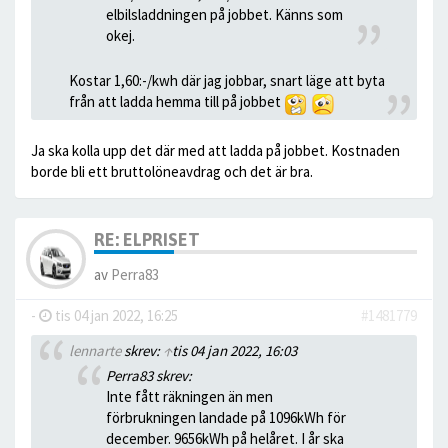
elbilsladdningen på jobbet. Känns som
okej.
Kostar 1,60:-/kwh där jag jobbar, snart läge att byta
från att ladda hemma till på jobbet
Ja ska kolla upp det där med att ladda på jobbet. Kostnaden
borde bli ett bruttolöneavdrag och det är bra.
RE: ELPRISET
av
Perra83
-
tis 04 jan 2022, 16:25
#1481779
lennarte
skrev:
↑
tis 04 jan 2022, 16:03
Perra83 skrev:
Inte fått räkningen än men
förbrukningen landade på 1096kWh för
december. 9656kWh på helåret. I år ska