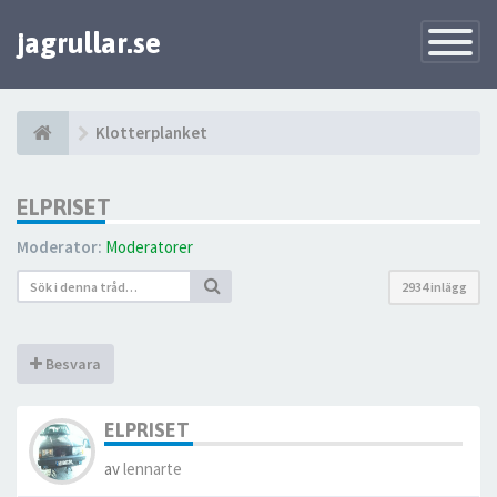
jagrullar.se
Toggle
Navigatio
Klotterplanket
ELPRISET
Moderator:
Moderatorer
2934 inlägg
Besvara
ELPRISET
av
lennarte