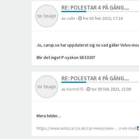
RE: POLESTAR 4 PÅ GÅNG....
av
valln
-
fre 03 feb 2023, 17:24
Jo, carup.se har uppdaterat sig nu vad gäller Volvo-mod
Blir det inget P-syskon till EX30?
RE: POLESTAR 4 PÅ GÅNG....
av
Kermit75
-
tor 09 feb 2023, 15:09
Mera bilder....
https://www.autocar.co.uk/car-news/new- ... n-ev-rival