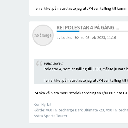
I en artikel på nätet läste jag att P4 var tvilling till 
RE: POLESTAR 4 PÅ GÅNG....
av
Lockis
-
fre 03 feb 2023, 11:16
valln skrev:
Polestar 4, som är tvilling till EX30, måste ju var
I en artikel på nätet läste jag att P4 var tvilling
P4 ska väl vara mer i storleksordningen Y/XC60? inte EX
Kör: Hyrbil
Körde: V60 T6 Recharge Dark Ultimate -23, V90 T6 Recha
Astra Sports Tourer