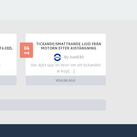
TICKANDE/SMATTRANDE LJUD FRÅN
06
6 2015,
MOTORN EFTER AVSTÄNGNING
ÅNG
aug
- By AxelE80
t
Har dykt upp en teori om att tickandet
är kop[…]
VISA INLÄGG