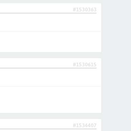
#1530363
#1530615
#1534407