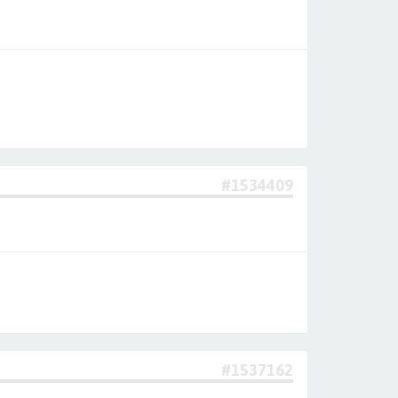
#1534409
#1537162