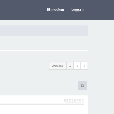
×
Bli medlem
Logga in
29 inlägg
1
2
3
#1528555