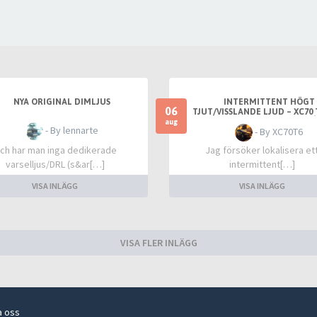
NYA ORIGINAL DIMLJUS
INTERMITTENT HÖGT
06
TJUT/VISSLANDE LJUD – XC70 T
FRÄMST VID VARM TOMG
aug
- By lennarte
- By XC70T6
ch har man inga dedikerade
Jag försöker lokalisera et
varselljus/DRL (s&ar[…]
intermittent[…]
VISA INLÄGG
VISA INLÄGG
VISA FLER INLÄGG
a oss