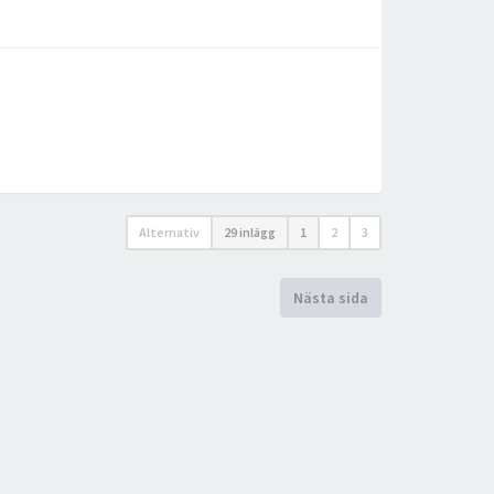
Alternativ
29 inlägg
1
2
3
Nästa sida