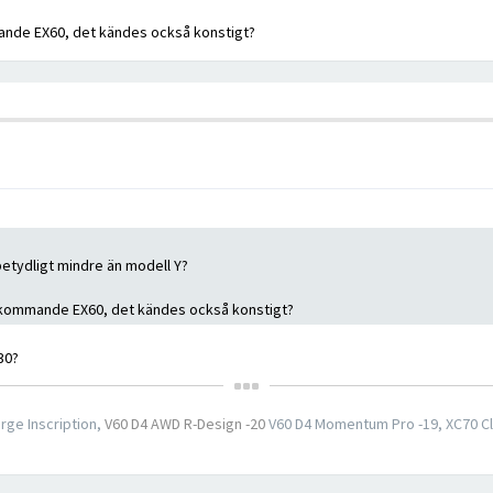
kommande EX60, det kändes också konstigt?
a betydligt mindre än modell Y?
 till kommande EX60, det kändes också konstigt?
30?
rge Inscription,
V60 D4 AWD R-Design -20
V60 D4 Momentum Pro -19, XC70 C