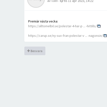
av
valln
-
tis 11 apr 2023, 14:22
Premiär nästa vecka:
https://alltomelbil.se/polestar-4-har-p ... -hittills/
https://carup.se/ny-suv-fran-polestar-v ... -nagonsin/
Besvara