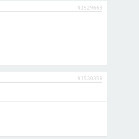
#1529663
#1530359