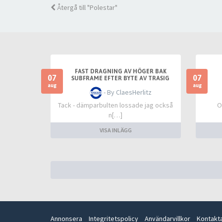
Återgå till "Polestar"
FAST DRAGNING AV HÖGER BAK
07
07
SUBFRAME EFTER BYTE AV TRASIG
SLANGKOPPLING MELLAN TANKLOCK
aug
aug
- By ClaesHerlitz
OCH TANK
Tack - dämparbulten lossade jag också
O
n[…]
VISA INLÄGG
Annonsera
Integritetspolicy
Användarvillkor
Kontakt