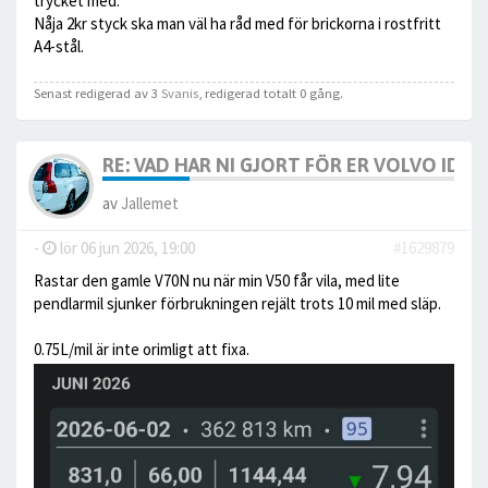
trycket med.
Nåja 2kr styck ska man väl ha råd med för brickorna i rostfritt
A4-stål.
Senast redigerad av 3
Svanis
, redigerad totalt 0 gång.
RE: VAD HAR NI GJORT FÖR ER VOLVO IDAG? 
av
Jallemet
-
lör 06 jun 2026, 19:00
#1629879
Rastar den gamle V70N nu när min V50 får vila, med lite
pendlarmil sjunker förbrukningen rejält trots 10 mil med släp.
0.75L/mil är inte orimligt att fixa.