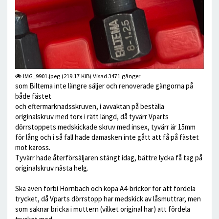
IMG_9901.jpeg (219.17 KiB) Visad 3471 gånger
som Biltema inte längre säljer och renoverade gängorna på
både fästet
och eftermarknadsskruven, i avvaktan på beställa
originalskruv med torx i rätt längd, då tyvärr Vparts
dörrstoppets medskickade skruv med insex, tyvärr är 15mm
för lång och i så fall hade damasken inte gått att få på fästet
mot kaross.
Tyvärr hade återförsäljaren stängt idag, bättre lycka få tag på
originalskruv nästa helg.
Ska även förbi Hornbach och köpa A4-brickor för att fördela
trycket, då Vparts dörrstopp har medskick av låsmuttrar, men
som saknar bricka i muttern (vilket original har) att fördela