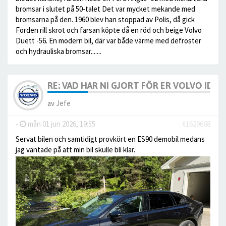
bromsar i slutet på 50-talet Det var mycket mekande med
bromsarna på den. 1960 blev han stoppad av Polis, då gick
Forden rill skrot och farsan köpte då en röd och beige Volvo
Duett -56. En modern bil, där var både värme med defroster
och hydrauliska bromsar.......
RE: VAD HAR NI GJORT FÖR ER VOLVO IDAG? 
av
Jefe
-
mån 01 jun 2026, 19:55
#1629668
Servat bilen och samtidigt provkört en ES90 demobil medans
jag väntade på att min bil skulle bli klar.