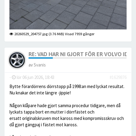
20260529_204757.jpg (3.76 MiB) Visad 7959 gånger
RE: VAD HAR NI GJORT FÖR ER VOLVO IDAG? 
av
Svanis
-
lör 06 jun 2026, 18:43
#1629876
Bytte förardörrens dörrstopp på 1998:an med lyckat resultat.
Nu knakar det inte längre -jippie!
Någon klåpare hade gjort samma procedur tidigare, men då
lyckats tappa bort en mutter i dörrfästet och
ersatt originalskruven mot kaross med kompromissskruv och
då gjort gängpaj i fästet mot kaross.