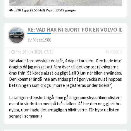
ES90.1.jpg (2.55 MiB) Visad 13542 gånger
RE: VAD HAR NI GJORT FÖR ER VOLVO IDAG? 
av
Micce1980
-
fre 05 jun 2026, 07:31
#1629812
Betalade fordonsskatten igår, 4 dagar för sent. Den hade inte
dragits då jag missat att föra över till det kontot räkningarna
dras från. Så körde alltså olagligt 1 till 3 juni när bilen användes.
Den kommer ändå inte användas på någon vecka nu så hoppas
betalningen som drogs i morse registreras under tiden(?)
La iaf igen stenskott igår som gått igenom skyssfilmen/listen
ovanför vindrutan med på två ställen. Då har den nog gjort bra
nytta, utan hade det antagligen blivit värre. Får byta ut listen
senare i sommar :)