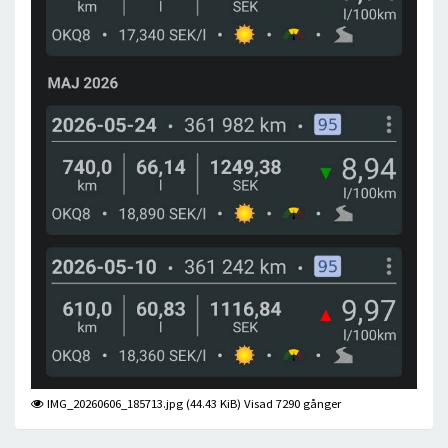
IMG_20260606_185713.jpg (44.43 KiB) Visad 7290 gånger