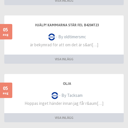
VISA INLÄGG
HJÄLP! KAMMARNA STÅR FEL B4204T23
05
aug
- By oldtimersmc
är bekymrad för att om det är s&ari[…]
VISA INLÄGG
OLJA
05
aug
- By Tacksam
Hoppas inget händer innan jag får r&aum[…]
VISA INLÄGG