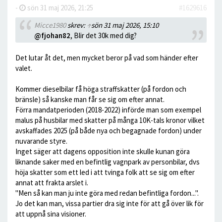
-
sön 31 maj 2026, 21:25
#1629616
Micce1980
skrev:
↑
sön 31 maj 2026, 15:10
@fjohan82
, Blir det 30k med dig?
Det lutar åt det, men mycket beror på vad som händer efter
valet.
Kommer dieselbilar få höga straffskatter (på fordon och
bränsle) så kanske man får se sig om efter annat.
Förra mandatperioden (2018-2022) införde man som exempel
malus på husbilar med skatter på många 10K-tals kronor vilket
avskaffades 2025 (på både nya och begagnade fordon) under
nuvarande styre.
Inget säger att dagens opposition inte skulle kunan göra
liknande saker med en befintlig vagnpark av personbilar, dvs
höja skatter som ett led i att tvinga folk att se sig om efter
annat att frakta arslet i.
"Men så kan man ju inte göra med redan befintliga fordon...".
Jo det kan man, vissa partier dra sig inte för att gå över lik för
att uppnå sina visioner.