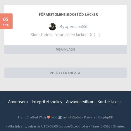
FÖRARSTOLENS SIDOSTÖD LÄCKER
05
aug
- By apersson850
Sidostöden i förarstolen läcker. De[…]
VISA INLÄGG
VISA FLER INLÄGG
Annonsera
Integritetspolicy
Användarvillkor
Kontakta oss
HandCrafted With
and
av
SiteSplat
- Powered By
phpBB
- Alla tidsangivelser är UTC+02:00 Europe/Stockholm -
Time: 0.056s
|
Queries: