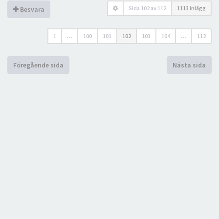
Sida
102
av
112
1113 inlägg
Besvara
1
…
100
101
102
103
104
…
112
Föregående sida
Nästa sida