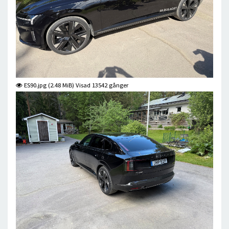
ES90.jpg (2.48 MiB) Visad 13542 gånger