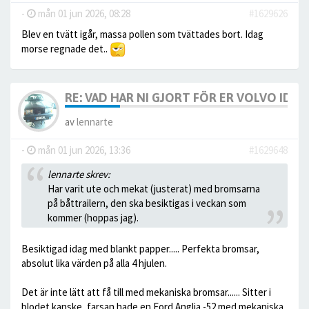
-
mån 01 jun 2026, 08:28
#1629626
Blev en tvätt igår, massa pollen som tvättades bort. Idag
morse regnade det..
RE: VAD HAR NI GJORT FÖR ER VOLVO IDAG? 
av
lennarte
-
mån 01 jun 2026, 13:36
#1629648
lennarte skrev:
Har varit ute och mekat (justerat) med bromsarna
på båttrailern, den ska besiktigas i veckan som
kommer (hoppas jag).
Besiktigad idag med blankt papper..... Perfekta bromsar,
absolut lika värden på alla 4 hjulen.
Det är inte lätt att få till med mekaniska bromsar...... Sitter i
blodet kanske, farsan hade en Ford Anglia -52 med mekaniska