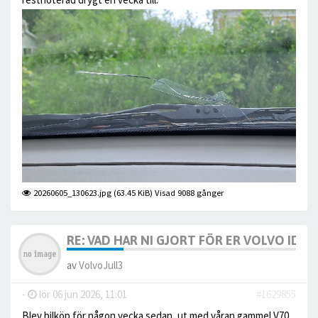
20260605_130623.jpg (63.45 KiB) Visad 9088 gånger
RE: VAD HAR NI GJORT FÖR ER VOLVO IDAG? 
av
VolvoJull3
-
lör 06 jun 2026, 11:01
#1629855
Blev bilköp för någon vecka sedan, ut med våran gammel V70