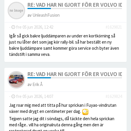
RE: VAD HAR NI GJORT FÖR ER VOLVO IDAG? 
av
UnleashFusion
-
fre 05 jun 2026, 12:42
#1629821
Igår så gick bakre ljuddämparen av under en kortkörning så
just nu låter det som jag kör rally-bil. så har beställt en ny
bakre ljuddämpare samt kommer göra service och byter även
tändstift i samma veva.
RE: VAD HAR NI GJORT FÖR ER VOLVO IDAG? 
av
Erik Å
-
fre 05 jun 2026, 14:07
#1629824
Jag roar mig med att titta på hur sprickan i Fuyao-vindrutan
växer med drygt en centimeter per dag.
Tejpen satte jag dit i söndags, då täckte den hela sprickan
med råge.. vill ha originalruta denna gång men den är
restnoterad drygt en vecka till.