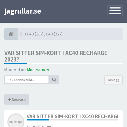
jagrullar.se
Toggle
Navigatio
XC40 (18-), C40 (22-)
VAR SITTER SIM-KORT I XC40 RECHARGE
2023?
Moderator:
Moderatorer
4 inlägg
Besvara
VAR SITTER SIM-KORT I XC40 RECHARGE 20
av
Grismannen