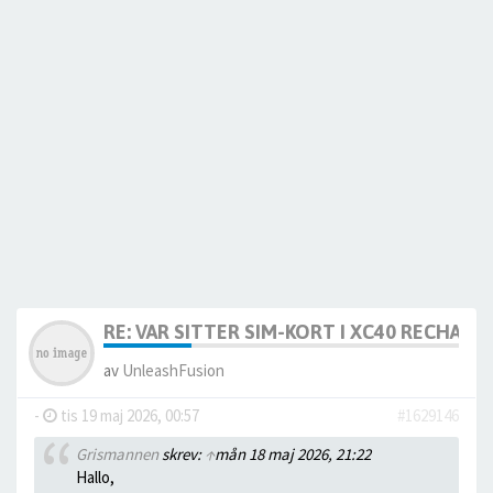
RE: VAR SITTER SIM-KORT I XC40 RECHARG
av
UnleashFusion
-
tis 19 maj 2026, 00:57
#1629146
Grismannen
skrev:
↑
mån 18 maj 2026, 21:22
Hallo,