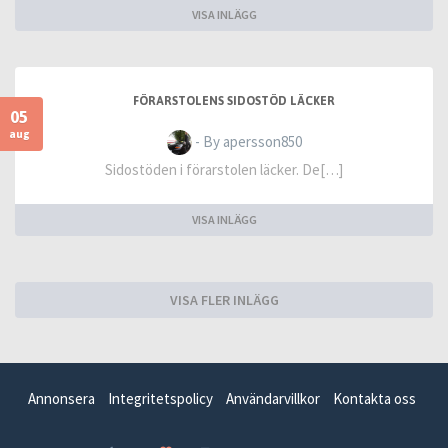
VISA INLÄGG
FÖRARSTOLENS SIDOSTÖD LÄCKER
05
aug
- By apersson850
Sidostöden i förarstolen läcker. De[…]
VISA INLÄGG
VISA FLER INLÄGG
Annonsera
Integritetspolicy
Användarvillkor
Kontakta oss