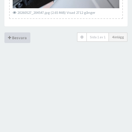
20260527_204547.jpg (2.65 MiB) Visad 2712 gånger
Sida
1
av
1
4 inlägg
Besvara