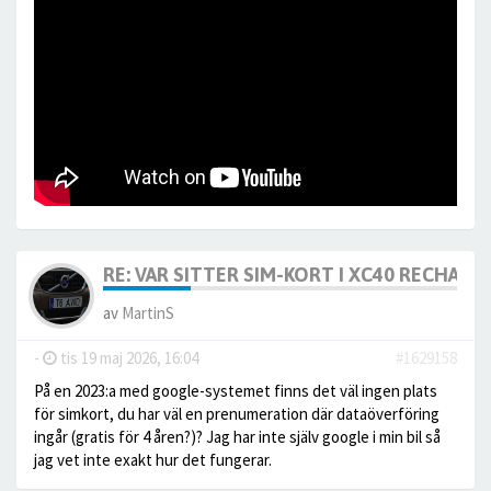
RE: VAR SITTER SIM-KORT I XC40 RECHARG
av
MartinS
-
tis 19 maj 2026, 16:04
#1629158
På en 2023:a med google-systemet finns det väl ingen plats
för simkort, du har väl en prenumeration där dataöverföring
ingår (gratis för 4 åren?)? Jag har inte själv google i min bil så
jag vet inte exakt hur det fungerar.