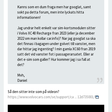
Kanns som en dum fraga men har googlat, samt
sokt pa detta forum, men inte lyckats hitta
informationen!
Jag undrar helt enkelt var sim-kortsmodulen sitter
i Volvo XC40 Recharge fran 2023 (eller ja december
2022 om man kollar car.info)? Nar jag googlat sa ska
det finnas i bagagen under golvet till vanster, men
dar hittar jag ingenting? I min gamla XC60 fran 2019
satt det vid vanster fot i passagerarsatet. Eller ar
det e-sim som galler? Hur kommer jag i sa fall at
det?
Mvh,
Daniel
Så den sitter inte som på videon?
https://www.volvocars.com/se/support/ca ... 12d735001/