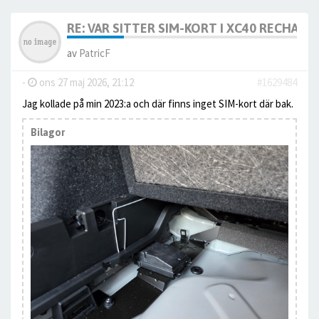
RE: VAR SITTER SIM-KORT I XC40 RECHARG
av
PatricF
-
ons 27 maj 2026, 21:12
#1629484
Jag kollade på min 2023:a och där finns inget SIM-kort där bak.
Bilagor