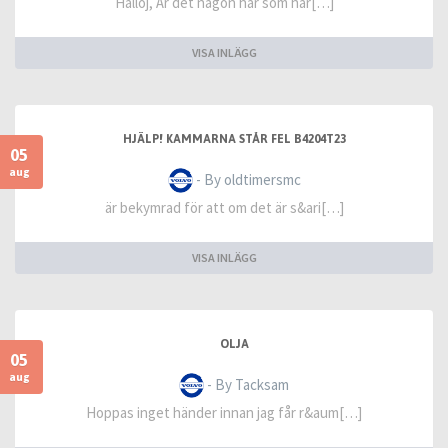
Halloj, Är det någon här som har[…]
VISA INLÄGG
HJÄLP! KAMMARNA STÅR FEL B4204T23
05
aug
- By oldtimersmc
är bekymrad för att om det är s&ari[…]
VISA INLÄGG
OLJA
05
aug
- By Tacksam
Hoppas inget händer innan jag får r&aum[…]