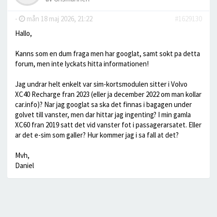
-
mån 18 maj 2026, 21:22
#1629130
Hallo,
Kanns som en dum fraga men har googlat, samt sokt pa detta
forum, men inte lyckats hitta informationen!
Jag undrar helt enkelt var sim-kortsmodulen sitter i Volvo
XC40 Recharge fran 2023 (eller ja december 2022 om man kollar
car.info)? Nar jag googlat sa ska det finnas i bagagen under
golvet till vanster, men dar hittar jag ingenting? I min gamla
XC60 fran 2019 satt det vid vanster fot i passagerarsatet. Eller
ar det e-sim som galler? Hur kommer jag i sa fall at det?
Mvh,
Daniel