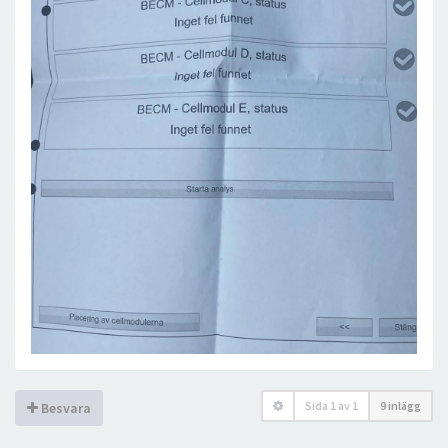
Sida
1
av
1
9 inlägg
Besvara