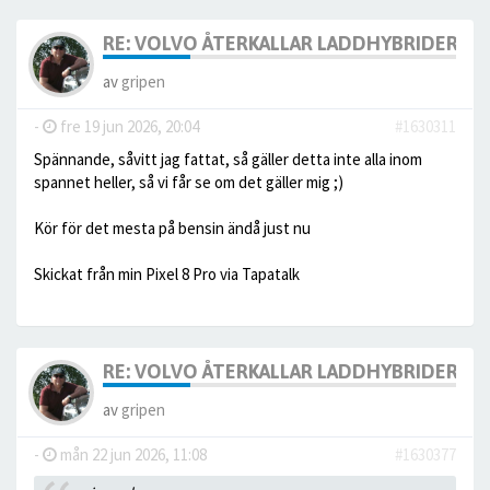
RE: VOLVO ÅTERKALLAR LADDHYBRIDERNA
av
gripen
-
fre 19 jun 2026, 20:04
#1630311
Spännande, såvitt jag fattat, så gäller detta inte alla inom
spannet heller, så vi får se om det gäller mig ;)
Kör för det mesta på bensin ändå just nu
Skickat från min Pixel 8 Pro via Tapatalk
RE: VOLVO ÅTERKALLAR LADDHYBRIDERNA
av
gripen
-
mån 22 jun 2026, 11:08
#1630377