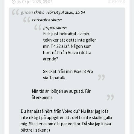
-
tis 07 jul 2026, 09:07
#1630938
gripen
skrev:
↑
lör 04 jul 2026, 15:04
chrisrolex skrev:
gripen skrev:
Fick just bekräftat av min
tekniker att detta inte gäller
min T4 22:a iaf. Någon som
hört nåt från Volvo i detta
ärende?
Skickat från min Pixel 8 Pro
via Tapatalk
Min tid är i början av augusti. Får
återkomma.
Du har alltså hört från Volvo du? Nu litar jag iofs
inte riktigt på uppgiften att detta inte skulle gälla
mig. Ska serva om ett par veckor. Då ska jag luska
bättre i saken ;)