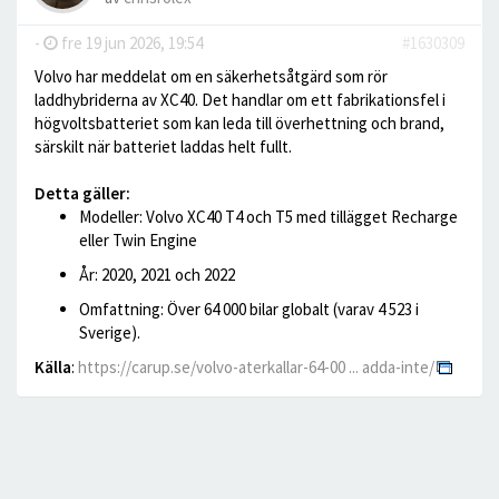
-
fre 19 jun 2026, 19:54
#1630309
Volvo har meddelat om en säkerhetsåtgärd som rör
laddhybriderna av XC40. Det handlar om ett fabrikationsfel i
högvoltsbatteriet som kan leda till överhettning och brand,
särskilt när batteriet laddas helt fullt.
Detta gäller:
Modeller: Volvo XC40 T4 och T5 med tillägget Recharge
eller Twin Engine
År: 2020, 2021 och 2022
Omfattning: Över 64 000 bilar globalt (varav 4 523 i
Sverige).
Källa
:
https://carup.se/volvo-aterkallar-64-00 ... adda-inte/