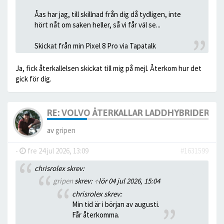
Åas har jag, till skillnad från dig då tydligen, inte
hört nåt om saken heller, så vi får väl se...
Skickat från min Pixel 8 Pro via Tapatalk
Ja, fick återkallelsen skickat till mig på mejl. Återkom hur det
gick för dig.
RE: VOLVO ÅTERKALLAR LADDHYBRIDERNA
av
gripen
-
fre 24 jul 2026, 13:09
#1631599
chrisrolex skrev:
gripen
skrev:
↑
lör 04 jul 2026, 15:04
chrisrolex skrev:
Min tid är i början av augusti.
Får återkomma.