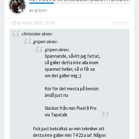
av
gripen
-
lör 04 jul 2026, 15:04
#1630807
chrisrolex skrev:
gripen skrev:
gripen skrev:
Spännande, såvitt jag fattat,
så gäller detta inte alla inom
spannet heller, så vi får se
om det gäller mig ;)
Kör för det mesta på bensin
ändå just nu
Skickat från min Pixel 8 Pro
via Tapatalk
Fick just bekräftat av min tekniker att
detta inte gäller min T4 22:a iaf. Någon