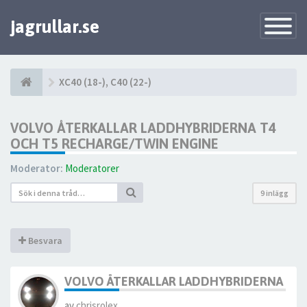
jagrullar.se
Toggle
Navigatio
XC40 (18-), C40 (22-)
VOLVO ÅTERKALLAR LADDHYBRIDERNA T4
OCH T5 RECHARGE/TWIN ENGINE
Moderator:
Moderatorer
9 inlägg
Besvara
VOLVO ÅTERKALLAR LADDHYBRIDERNA T4 
av
chrisrolex