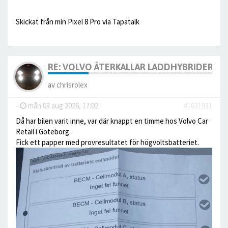
Skickat från min Pixel 8 Pro via Tapatalk
RE: VOLVO ÅTERKALLAR LADDHYBRIDERNA
av
chrisrolex
-
mån 03 aug 2026, 17:02
#1631931
Då har bilen varit inne, var där knappt en timme hos Volvo Car
Retail i Göteborg.
Fick ett papper med provresultatet för högvoltsbatteriet.