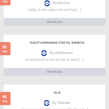
aug
- By KenZoo
Halloj, Är det någon här som har[…]
VISA INLÄGG
HJÄLP! KAMMARNA STÅR FEL B4204T23
05
aug
- By oldtimersmc
är bekymrad för att om det är s&ari[…]
VISA INLÄGG
OLJA
05
aug
- By Tacksam