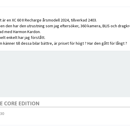
t är en XC 60 II Recharge årsmodell 2024, tillverkad 2403.
 Men den har den utrustning som jag eftersöker, 360 kamera, BLIS och dragkro
stad med Harmon Kardon.
lt enkelt har jag förstått.
m känner till dessa bilar bättre, är priset för högt ? Har den gått för långt ?
GE CORE EDITION
:30