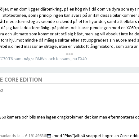
e följer, men dom ligger däromkring, på en hög nivå då dom va dyra som nya n
 Stötestenen, som i princip ingen kan svara på är ifall dessa bilar kommer at
tt med stormsteg avseende räckvidd på el för hybrider, samt att elbilars ny
0 då jag kan ladda förmånligt på jobbet och klarar pendlingen med en XC60 på
tra och Ultimate som kommer att stå sig bäst, men jag vill absolut inte ha 
 stora hjul mot mindre då många suktar efter att uppgradera sin aCore med st
yrbil e.d.med massor av slitage, utan en välskött långmilakörd, som bara är pos
 XC70 T6 samt några BMW:s och Nissans, nu EX40.
GE CORE EDITION
52
d, 360 kamera och blis men ingen dragkrok(men det kan man eftermontera) 
nlands-la ... 6-19149686
. med "Plus"(alltså snäppet högre än Core-editio