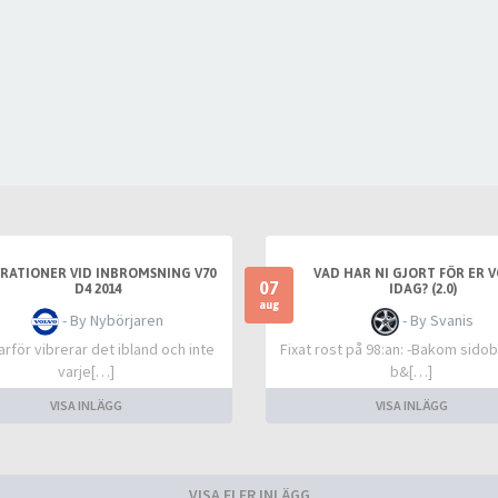
BRATIONER VID INBROMSNING V70
VAD HAR NI GJORT FÖR ER 
07
D4 2014
IDAG? (2.0)
aug
- By Nybörjaren
- By Svanis
rför vibrerar det ibland och inte
Fixat rost på 98:an: -Bakom sidob
varje[…]
b&[…]
VISA INLÄGG
VISA INLÄGG
VISA FLER INLÄGG