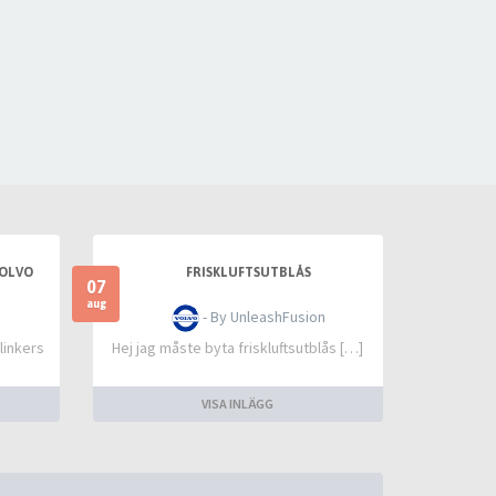
VOLVO
FRISKLUFTSUTBLÅS
07
aug
- By UnleashFusion
linkers
Hej jag måste byta friskluftsutblås […]
VISA INLÄGG