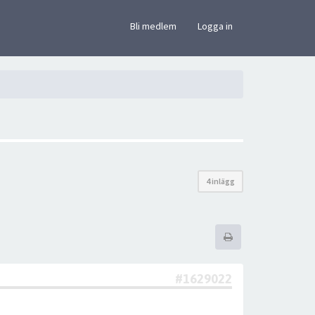
×
Bli medlem
Logga in
4 inlägg
#1629022