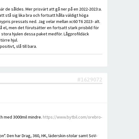
är de såldes. Mer prisvärt att gå ner på en 2022-2023:a.
t stå sig lika bra och fortsatt hålla väldigt höga
pris pressats ned. Jag velar mellan xc60 T6 2023- alt.
 el, men det förutsätter en fortsatt stark prisbild för
de stora hjulen dessa paket medför. Lågprofildäck
örre hjul.
itivt, slå till bara.
#1629072
och med 3000mil mindre.
https://www.bytbil.com/orebro-
n". Den har Drag, 360, HK, läderskin-stolar samt SoV-