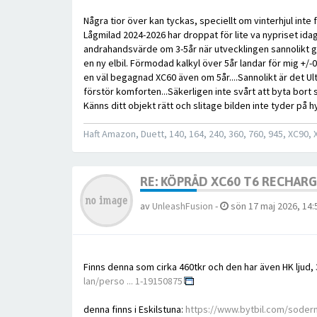
Några tior över kan tyckas, speciellt om vinterhjul int
Lågmilad 2024-2026 har droppat för lite va nypriset idag.
andrahandsvärde om 3-5år när utvecklingen sannolikt gå
en ny elbil. Förmodad kalkyl över 5år landar för mig +/-
en väl begagnad XC60 även om 5år....Sannolikt är det Ul
förstör komforten...Säkerligen inte svårt att byta bort
Känns ditt objekt rätt och slitage bilden inte tyder på h
Haft Amazon, Duett, 140, 164, 240, 360, 760, 945, XC90,
RE: KÖPRÅD XC60 T6 RECHAR
av
UnleashFusion
-
sön 17 maj 2026, 14:
Finns denna som cirka 460tkr och den har även HK lju
lan/perso ... 1-19150875
denna finns i Eskilstuna:
https://www.bytbil.com/soderma