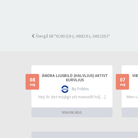
Återgå till "XC60 (18-), V60(19-), S60 (20-)"
ÄNDRA LJUSBILD (HALVLJUS) AKTIVT
VI
08
07
KURVLJUS
aug
aug
- By Fribbs
Hej! Är det möjligt att manuellt hö[…]
Men va
VISA INLÄGG