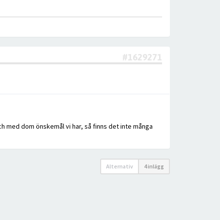
#1629271
g, och med dom önskemål vi har, så finns det inte många
Alternativ
4 inlägg