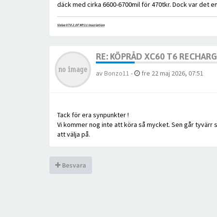
däck med cirka 6600-6700mil för 470tkr. Dock var det 
Volvo V70 2.0F MY11 Inscription
RE: KÖPRÅD XC60 T6 RECHAR
av
Bonzo11
-
fre 22 maj 2026, 07:51
Tack för era synpunkter !
Vi kommer nog inte att köra så mycket. Sen går tyvärr sva
att välja på.
Besvara