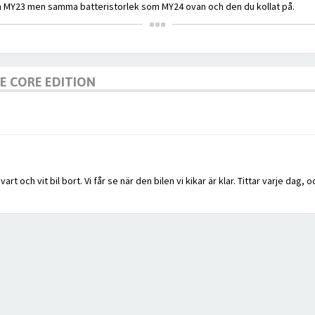
en MY23 men samma batteristorlek som MY24 ovan och den du kollat på.
GE CORE EDITION
rt och vit bil bort. Vi får se när den bilen vi kikar är klar. Tittar varje da