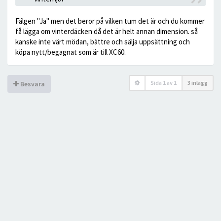
Fälgen "Ja" men det beror på vilken tum det är och du kommer
få lägga om vinterdäcken då det är helt annan dimension. så
kanske inte värt mödan, bättre och sälja uppsättning och
köpa nytt/begagnat som är till XC60.
Sida
1
av
1
3 inlägg
Besvara