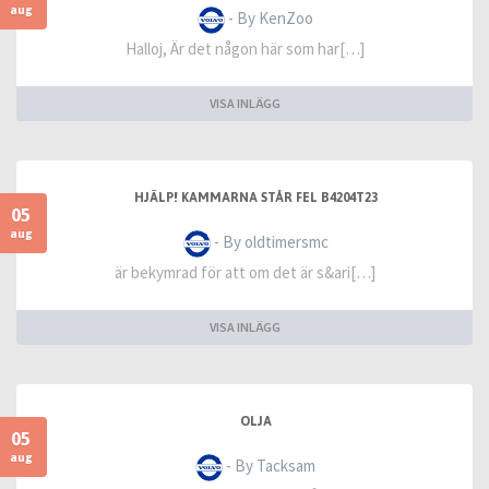
aug
- By KenZoo
Halloj, Är det någon här som har[…]
VISA INLÄGG
HJÄLP! KAMMARNA STÅR FEL B4204T23
05
aug
- By oldtimersmc
är bekymrad för att om det är s&ari[…]
VISA INLÄGG
OLJA
05
aug
- By Tacksam