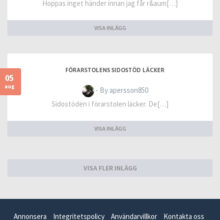
Hoppas inget händer innan jag får r&aum[…]
VISA INLÄGG
FÖRARSTOLENS SIDOSTÖD LÄCKER
05
aug
- By apersson850
Sidostöden i förarstolen läcker. De[…]
VISA INLÄGG
VISA FLER INLÄGG
Annonsera
Integritetspolicy
Användarvillkor
Kontakta oss