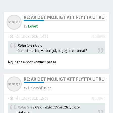
RE: ÄR DET MÖJLIGT ATT FLYTTA UTRUST
av
Lövet
-
mån 13 okt 2025, 14:59
#1618988
Koldstart skrev:
Gummi mattor, vinterhjul, bagagenät, annat?
Nej inget av det kommer passa
RE: ÄR DET MÖJLIGT ATT FLYTTA UTRUST
av
UnleashFusion
-
mån 13 okt 2025, 15:06
#1618990
Koldstart
skrev:
↑
mån 13 okt 2025, 14:50
vinterhjul