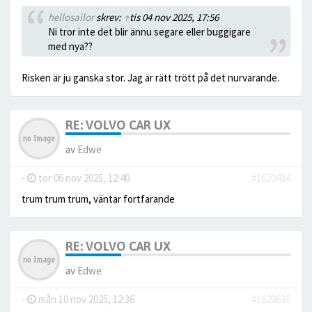
hellosailor
skrev:
↑
tis 04 nov 2025, 17:56
Ni tror inte det blir ännu segare eller buggigare
med nya??
Risken är ju ganska stor. Jag är rätt trött på det nurvarande.
RE: VOLVO CAR UX
av
Edwe
-
tor 06 nov 2025, 12:40
#1620434
trum trum trum, väntar fortfarande
RE: VOLVO CAR UX
av
Edwe
-
mån 10 nov 2025, 12:36
#1620636