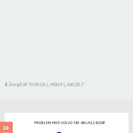
Återgå till "XC60 (18-), V60(19-), S60 (20-)"
PROBLEM MED VOLVO 740 -88 LH2.2 B230F
10
aug