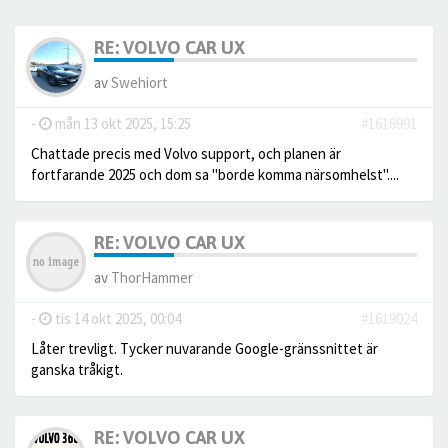
RE: VOLVO CAR UX
av
Swehiort
-
mån 13 okt 2025, 15:25
#1618991
Chattade precis med Volvo support, och planen är
fortfarande 2025 och dom sa "borde komma närsomhelst"....
RE: VOLVO CAR UX
av
ThorHammer
-
tis 14 okt 2025, 00:04
#1619024
Låter trevligt. Tycker nuvarande Google-gränssnittet är
ganska tråkigt.
RE: VOLVO CAR UX