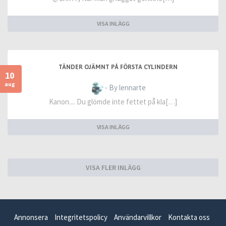
VISA INLÄGG
TÄNDER OJÄMNT PÅ FÖRSTA CYLINDERN
10
aug
- By lennarte
Kanon.... Du glömde inte fettet på kla[…]
VISA INLÄGG
VISA FLER INLÄGG
Annonsera
Integritetspolicy
Användarvillkor
Kontakta oss