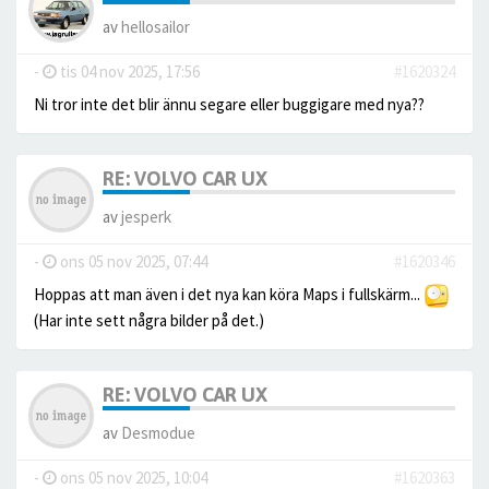
av
hellosailor
-
tis 04 nov 2025, 17:56
#1620324
Ni tror inte det blir ännu segare eller buggigare med nya??
RE: VOLVO CAR UX
av
jesperk
-
ons 05 nov 2025, 07:44
#1620346
Hoppas att man även i det nya kan köra Maps i fullskärm...
(Har inte sett några bilder på det.)
RE: VOLVO CAR UX
av
Desmodue
-
ons 05 nov 2025, 10:04
#1620363