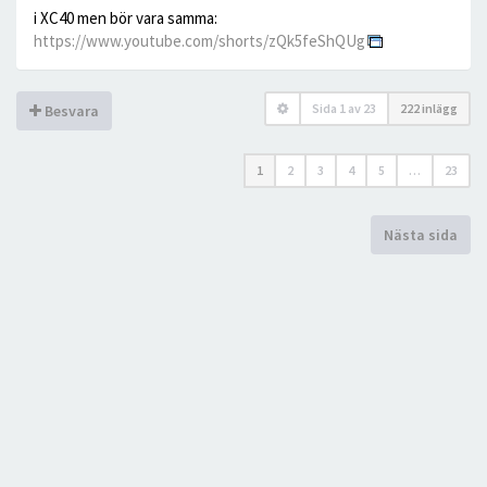
i XC40 men bör vara samma:
https://www.youtube.com/shorts/zQk5feShQUg
Sida
1
av
23
222 inlägg
Besvara
1
2
3
4
5
…
23
Nästa sida