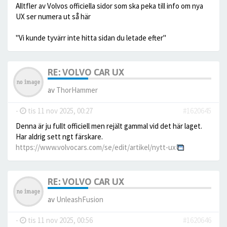
Alltfler av Volvos officiella sidor som ska peka till info om nya
UX ser numera ut så här
"Vi kunde tyvärr inte hitta sidan du letade efter"
RE: VOLVO CAR UX
av
ThorHammer
-
tis 11 nov 2025, 00:27
#1620645
Denna är ju fullt officiell men rejält gammal vid det här laget.
Har aldrig sett ngt färskare.
https://www.volvocars.com/se/edit/artikel/nytt-ux
RE: VOLVO CAR UX
av
UnleashFusion
-
tis 11 nov 2025, 00:56
#1620646