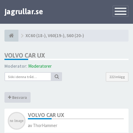
jagrullar.se
Toggle
Navigatio
XC60 (18-), V60(19-), S60 (20-)
VOLVO CAR UX
Moderator:
Moderatorer
222 inlägg
Besvara
VOLVO CAR UX
av
ThorHammer