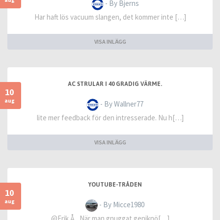
- By Bjerns
Har haft lös vacuum slangen, det kommer inte […]
VISA INLÄGG
AC STRULAR I 40 GRADIG VÄRME.
10
aug
- By Wallner77
lite mer feedback för den intresserade. Nu h[…]
VISA INLÄGG
YOUTUBE-TRÅDEN
10
aug
- By Micce1980
@Erik Å , När man gnuggat geniknö[…]