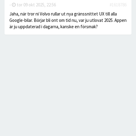
-
tor 09 okt 2025, 22:56
#1618786
Jaha, när tror ni Volvo rullar ut nya gränssnittet UX till alla
Google-bilar. Börjar bli ont om tid nu, var ju utlovat 2025. Appen
är ju uppdaterad i dagarna, kanske en försmak?