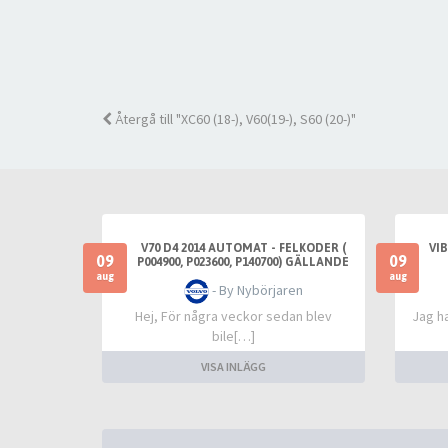
Återgå till "XC60 (18-), V60(19-), S60 (20-)"
V70 D4 2014 AUTOMAT - FELKODER (
VI
09
09
P004900, P023600, P140700) GÄLLANDE
TURBO
aug
aug
- By Nybörjaren
Hej, För några veckor sedan blev
Jag h
bile[…]
VISA INLÄGG