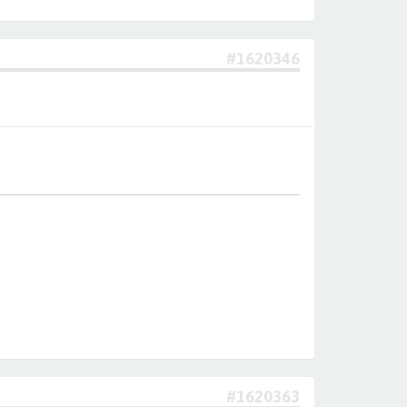
#1620346
#1620363