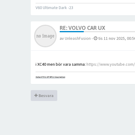
V60 Ultimate Dark -23
RE: VOLVO CAR UX
av
UnleashFusion
-
tis 11 nov 2025, 00:5
i XC40 men bör vara samma:
https://www.youtube.com
Volvo V70 2.0F MY11 Inscription
Besvara