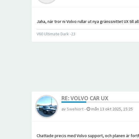
Jaha, när tror ni Volvo rullar ut nya gränssnittet UX till
V60 Ultimate Dark -23
RE: VOLVO CAR UX
av
Swehiort
-
mån 13 okt 2025, 15:25
Chattade precis med Volvo support, och planen är for