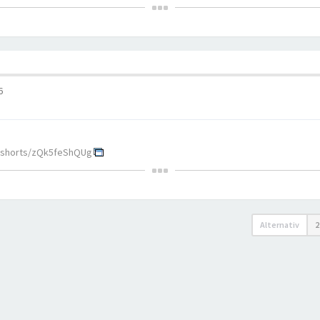
6
/shorts/zQk5feShQUg
Alternativ
2