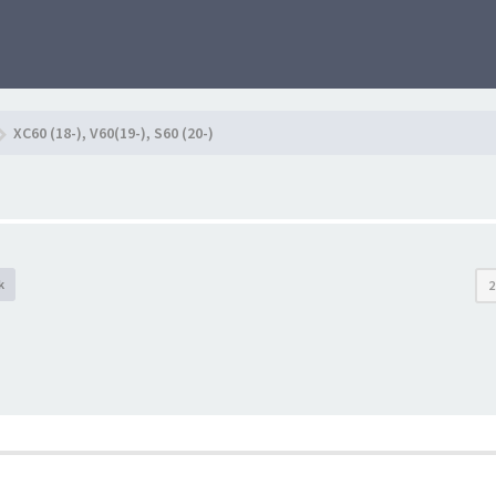
XC60 (18-), V60(19-), S60 (20-)
k
2