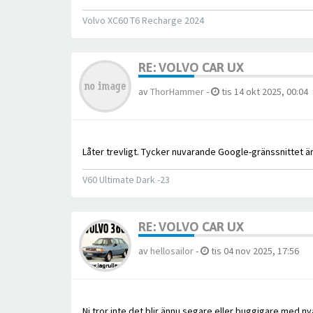
Volvo XC60 T6 Recharge 2024
RE: VOLVO CAR UX
av
ThorHammer
-
tis 14 okt 2025, 00:04
Låter trevligt. Tycker nuvarande Google-gränssnittet är
V60 Ultimate Dark -23
RE: VOLVO CAR UX
av
hellosailor
-
tis 04 nov 2025, 17:56
Ni tror inte det blir ännu segare eller buggigare med ny