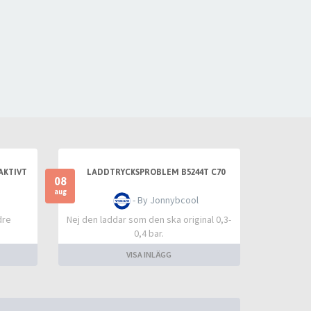
AKTIVT
LADDTRYCKSPROBLEM B5244T C70
08
aug
- By Jonnybcool
dre
Nej den laddar som den ska original 0,3-
0,4 bar.
VISA INLÄGG