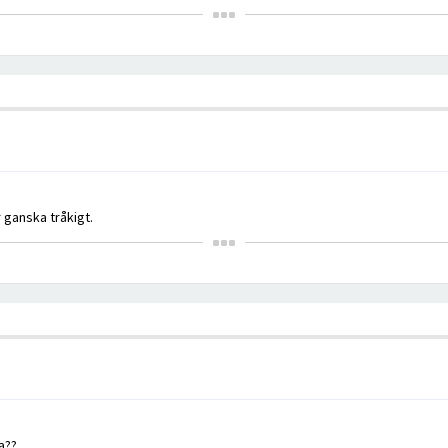
 ganska tråkigt.
a??