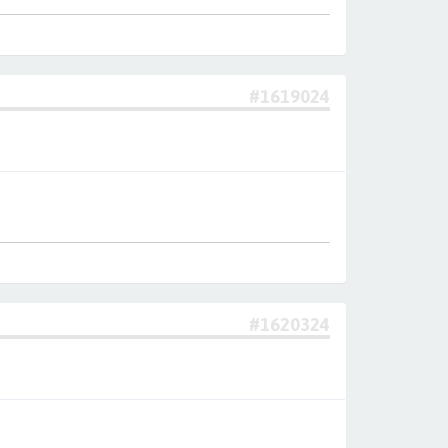
#1619024
#1620324