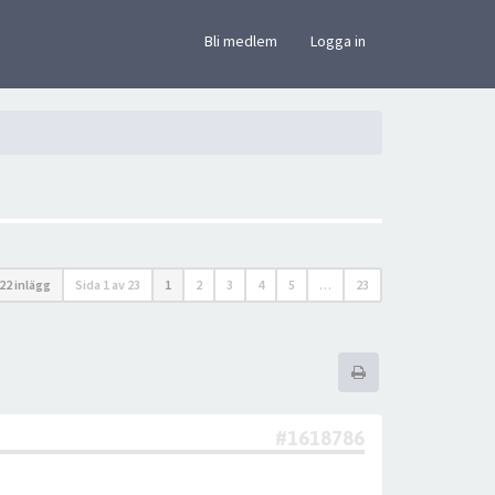
×
Bli medlem
Logga in
22 inlägg
Sida
1
av
23
1
2
3
4
5
…
23
#1618786