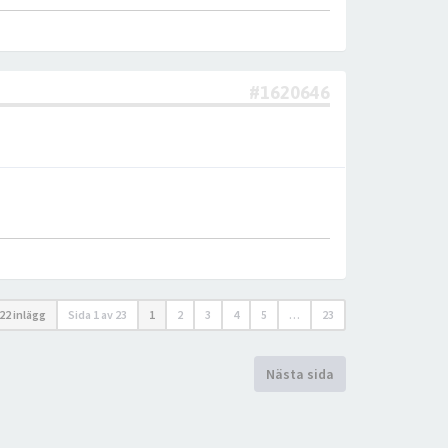
#1620646
22 inlägg
Sida
1
av
23
1
2
3
4
5
…
23
Nästa sida