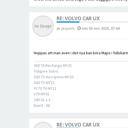
RE: VOLVO CAR UX
av
jesperk
-
ons 05 nov 2025, 07:44
Hoppas att man även i det nya kan köra Maps i fullskärm
V60 T6 Recharge MY25
Tidigare Volvo:
S60 T5 Inscription MY20
S60 T5 MY15
XC70 T6 MY11
V70 MY01
240 GL x 2
Duett - 68
RE: VOLVO CAR UX