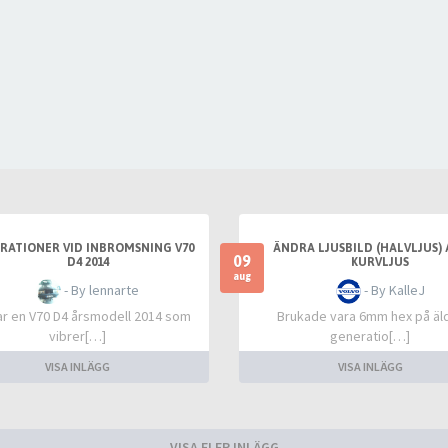
BRATIONER VID INBROMSNING V70
ÄNDRA LJUSBILD (HALVLJUS) 
09
D4 2014
KURVLJUS
aug
- By lennarte
- By KalleJ
ar en V70 D4 årsmodell 2014 som
Brukade vara 6mm hex på äl
vibrer[…]
generatio[…]
VISA INLÄGG
VISA INLÄGG
VISA FLER INLÄGG