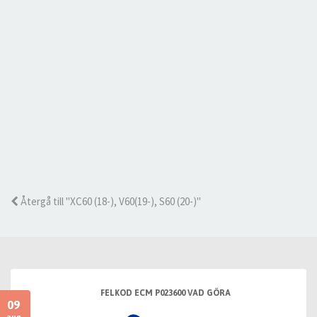
Återgå till "XC60 (18-), V60(19-), S60 (20-)"
FELKOD ECM P023600 VAD GÖRA
09
aug