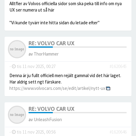
Alltfler av Volvos officiella sidor som ska peka till info om nya
UX ser numera ut så här
"Vi kunde tyvärr inte hitta sidan du letade efter"
RE: VOLVO CAR UX
av
ThorHammer
-
tis 11 nov 2025, 00:27
#1620645
Denna är ju fullt officiell men rejält gammal vid det här laget.
Har aldrig sett ngt färskare.
https://www.volvocars.com/se/edit/artikel/nytt-ux
RE: VOLVO CAR UX
av
UnleashFusion
-
tis 11 nov 2025, 00:56
#1620646