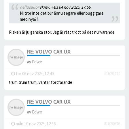
hellosailor
skrev:
↑
tis 04 nov 2025, 17:56
Ni tror inte det blir ännu segare eller buggigare
med nya??
Risken är ju ganska stor. Jag är rätt trött på det nurvarande.
RE: VOLVO CAR UX
av
Edwe
-
tor 06 nov 2025, 12:40
#1620434
trum trum trum, väntar fortfarande
RE: VOLVO CAR UX
av
Edwe
-
mån 10 nov 2025, 12:36
#1620636