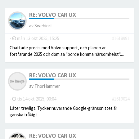
RE: VOLVO CAR UX
av
Swehiort
-
mån 13 okt 2025, 15:25
#1618991
Chattade precis med Volvo support, och planen är
fortfarande 2025 och dom sa "borde komma närsomhelst"....
RE: VOLVO CAR UX
av
ThorHammer
-
tis 14 okt 2025, 00:04
#1619024
Låter trevligt. Tycker nuvarande Google-gränssnittet är
ganska tråkigt.
RE: VOLVO CAR UX