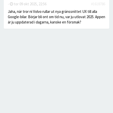
-
tor 09 okt 2025, 22:56
#1618786
Jaha, när tror ni Volvo rullar ut nya gränssnittet UX till alla
Google-bilar. Börjar bli ont om tid nu, var ju utlovat 2025. Appen
är ju uppdaterad i dagarna, kanske en försmak?