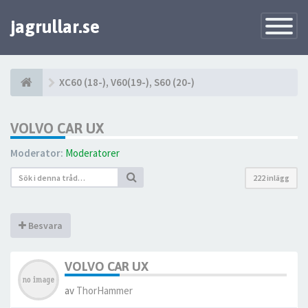
jagrullar.se
Toggle
Navigatio
XC60 (18-), V60(19-), S60 (20-)
VOLVO CAR UX
Moderator:
Moderatorer
222 inlägg
Besvara
VOLVO CAR UX
av
ThorHammer