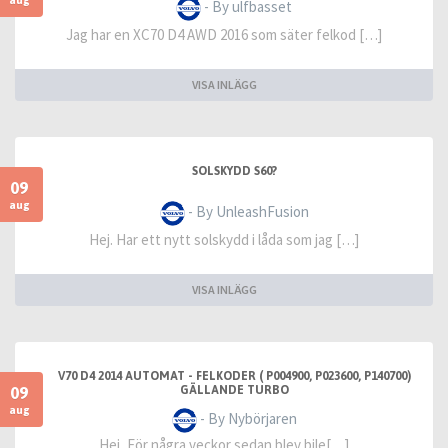
- By ulfbasset
Jag har en XC70 D4 AWD 2016 som säter felkod […]
VISA INLÄGG
SOLSKYDD S60?
09
aug
- By UnleashFusion
Hej. Har ett nytt solskydd i låda som jag […]
VISA INLÄGG
V70 D4 2014 AUTOMAT - FELKODER ( P004900, P023600, P140700)
09
GÄLLANDE TURBO
aug
- By Nybörjaren
Hej, För några veckor sedan blev bile[…]