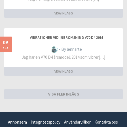
VISA INLÄGG
VIBRATIONER VID INBROMSNING V70 D4 2014
09
aug
- By lennarte
Jag har en V70 D4 årsmodell 2014 som vibrer[…]
VISA INLÄGG
VISA FLER INLÄGG
Annonsera
Integritetspolicy
Användarvillkor
Kontakta oss