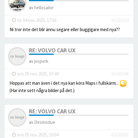
av
hellosailor
-
tis 04 nov 2025, 17:56
#1620324
Ni tror inte det blir ännu segare eller buggigare med nya??
RE: VOLVO CAR UX
av
jesperk
-
ons 05 nov 2025, 07:44
#1620346
Hoppas att man även i det nya kan köra Maps i fullskärm...
(Har inte sett några bilder på det.)
RE: VOLVO CAR UX
av
Desmodue
-
ons 05 nov 2025, 10:04
#1620363