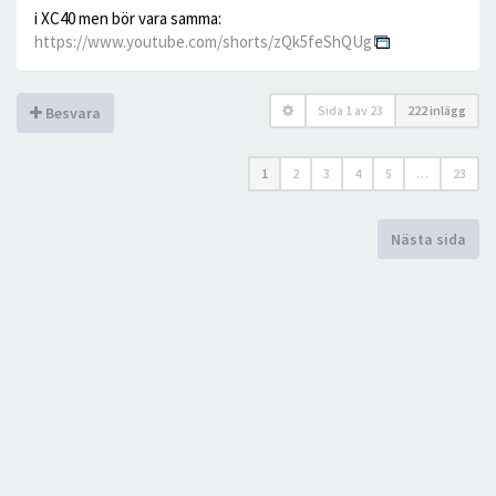
i XC40 men bör vara samma:
https://www.youtube.com/shorts/zQk5feShQUg
Sida
1
av
23
222 inlägg
Besvara
1
2
3
4
5
…
23
Nästa sida