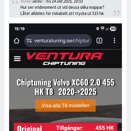
Wakki
skrev:
↑
tis 14 okt 2025, 10:51
Hur ser vridmoment ut vid dessa olika mappar?
Låter alldeles för riskabelt att trycka ut 515 hk