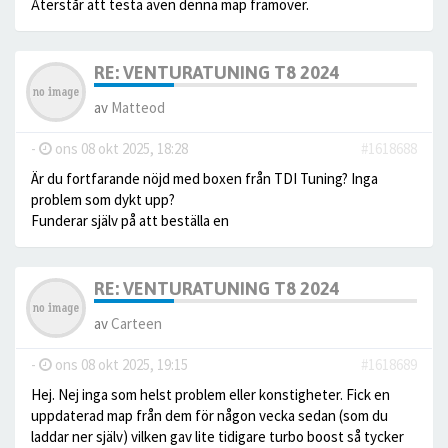
Återstår att testa även denna map framöver.
RE: VENTURATUNING T8 2024
av
Matteod
-
ons 08 okt 2025, 18:28
#1618688
Är du fortfarande nöjd med boxen från TDI Tuning? Inga
problem som dykt upp?
Funderar själv på att beställa en
RE: VENTURATUNING T8 2024
av
Carteen
-
ons 08 okt 2025, 19:15
#1618689
Hej. Nej inga som helst problem eller konstigheter. Fick en
uppdaterad map från dem för någon vecka sedan (som du
laddar ner själv) vilken gav lite tidigare turbo boost så tycker