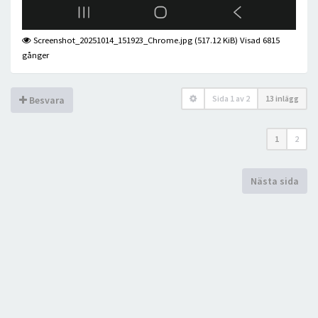
Screenshot_20251014_151923_Chrome.jpg (517.12 KiB) Visad 6815
gånger
Sida
1
av
2
13 inlägg
Besvara
1
2
Nästa sida