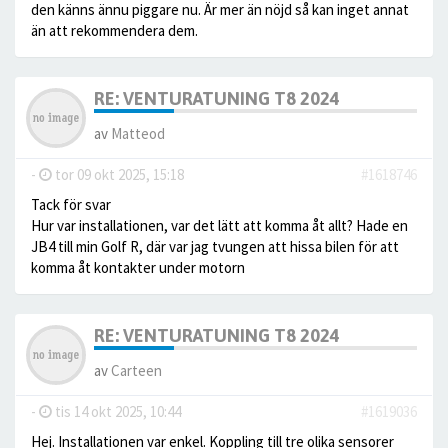
den känns ännu piggare nu. Är mer än nöjd så kan inget annat
än att rekommendera dem.
RE: VENTURATUNING T8 2024
av
Matteod
-
tor 09 okt 2025, 15:18
#1618746
Tack för svar
Hur var installationen, var det lätt att komma åt allt? Hade en
JB4 till min Golf R, där var jag tvungen att hissa bilen för att
komma åt kontakter under motorn
RE: VENTURATUNING T8 2024
av
Carteen
-
tis 14 okt 2025, 10:44
#1619036
Hej. Installationen var enkel. Koppling till tre olika sensorer