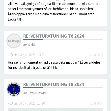
vilka var väl synliga så tog ca 15 min att montera. Alla sensorer
sitter i motorutrymmet så du behöver ej hissa upp bilen.
Återkoppla gärna med dina reflektioner när du monterat.
Lycka till..
RE: VENTURATUNING T8 2024
av
Wakki
-
tis 14 okt 2025, 10:51
#1619037
Hur ser vridmoment ut vid dessa olika mappar? Låter alldeles
för riskabelt att trycka ut 515 hk
RE: VENTURATUNING T8 2024
av
LazerHawke
-
tis 14 okt 2025, 15:20
#1619064