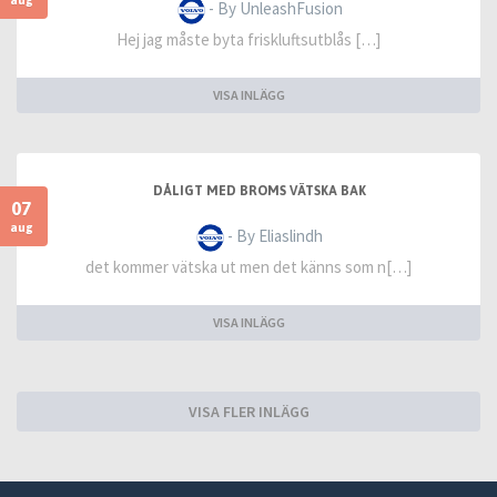
- By UnleashFusion
Hej jag måste byta friskluftsutblås […]
VISA INLÄGG
DÅLIGT MED BROMS VÄTSKA BAK
07
aug
- By Eliaslindh
det kommer vätska ut men det känns som n[…]
VISA INLÄGG
VISA FLER INLÄGG