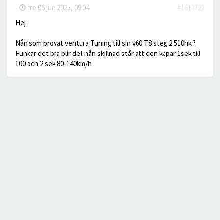
-
fre 06 jun 2025, 09:04
#1610721
Hej !
Nån som provat ventura Tuning till sin v60 T8 steg 2 510hk ?
Funkar det bra blir det nån skillnad står att den kapar 1sek till
100 och 2 sek 80-140km/h