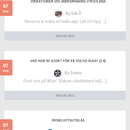
VIBRATIONER VID INBROMSNING V70 D4 2014
07
aug
- By Erik Å
Skivorna är enkla att kolla upp: Lyft ett hju[…]
VISA INLÄGG
VAD HAR NI GJORT FÖR ER VOLVO IDAG? (2.0)
07
aug
- By Svanis
Fixat rost på 98:an: -Bakom sidoblinkers b&[…]
VISA INLÄGG
FRISKLUFTSUTBLÅS
07
aug