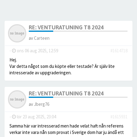
RE: VENTURATUNING T8 2024
av
Carteen
-
ons 06 aug 2025, 12:59
#1614718
Hej.
Var detta något som du köpte eller testade? Är själv lite
intresserade av uppgraderingen.
RE: VENTURATUNING T8 2024
av
Jberg76
-
lör 23 aug 2025, 23:04
#1615931
Samma här var intresserad men hade velat haft nån referens
verkar inte vara nån som provat i Sverige dom har ju ändå ett