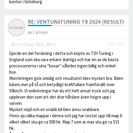
kontor i Göteborg
RE: VENTURATUNING T8 2024 (RESULTAT)
av
Carteen
-
fre 19 sep 2025, 09:12
#1617645
Gjorde en del forskning i detta och köpte av TDI Tuning i
England som ska vara erkänt duktiga och har en av de bästa
processorerna i sina "boxar" således ingen billig och enkel
box.
Monteringen gick smidig och resultatet blev mycket bra. Bilen
känns mer på tå och betydligt kraftfullare framförallt över
50km/h. Vi omkörningar har du ett helt annat tryck och jag
upplever den som att det drar hårdare även högre upp i
varven.
Mycket nöjd och en snabb bil blev ännu snabbare.
Finns sju olika mappar i denna och jag har testat upp till map 6
vilket vilket ska ge ca 500 hk. Map 7 som är max ska ge ca 515
hk.