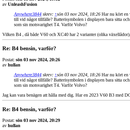
av
UnleashFusion
Anywhere3844
skrev:
↑
sön 03 nov 2024, 18:26
Har nu kört en v
till vid något tillfälle? Batterisymbolen i displayen bara sitta 
som sin motsvarighet T4. Varför Volvo?
Vilken B4 , då både V60 och XC40 har 2 varianter (olika växellådor
Re: B4 bensin, varför?
Postat:
sön 03 nov 2024, 20:26
av
hullan
Anywhere3844
skrev:
↑
sön 03 nov 2024, 18:26
Har nu kört en v
till vid något tillfälle? Batterisymbolen i displayen bara sitta 
som sin motsvarighet T4. Varför Volvo?
Jag kan vara benägen att hålla med dig. Har en 2023 V60 B3 med DCT-l
Re: B4 bensin, varför?
Postat:
sön 03 nov 2024, 20:29
av
hullan