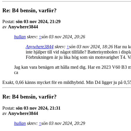
Re: B4 bensin, varför?
Postat:
sön 03 nov 2024, 21:29
av
Anywhere3844
hullan
skrev:
↑
sön 03 nov 2024, 20:26
Anywhere3844
skrev:
↑
sön 03 nov 2024, 18:26
Har nu kö
inte hjälper till vid något tillfälle? Batterisymbolen i di
Förbrukningen är ju lika hög som sin motsvarighet T4. V
Jag kan vara benägen att hålla med dig. Har en 2023 V60 B3 med
ca
Exakt, 0,66 känns mycket för en mildhybrid. Min D4 ligger ju på 0,55 li
Re: B4 bensin, varför?
Postat:
sön 03 nov 2024, 21:31
av
Anywhere3844
hullan
skrev:
↑
sön 03 nov 2024, 20:29