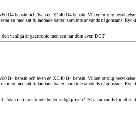
60 B4 bensin och även en XC40 B4 bensin. Vilken otrolig besvikelse ifrån
och retar en med sitt fulladdade batteri som inte används någonstans. Ryc
), den vanliga är geartronic men sen har dom även DCT
60 B4 bensin och även en XC40 B4 bensin. Vilken otrolig besvikelse ifrån
och retar en med sitt fulladdade batteri som inte används någonstans. Ryc
ådan och förstår inte heller riktigt grejen? ISG:n används för att sta