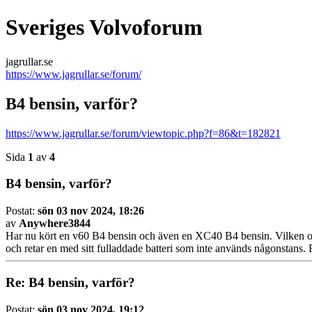
Sveriges Volvoforum
jagrullar.se
https://www.jagrullar.se/forum/
B4 bensin, varför?
https://www.jagrullar.se/forum/viewtopic.php?f=86&t=182821
Sida
1
av
4
B4 bensin, varför?
Postat:
sön 03 nov 2024, 18:26
av
Anywhere3844
Har nu kört en v60 B4 bensin och även en XC40 B4 bensin. Vilken otrolig 
och retar en med sitt fulladdade batteri som inte används någonstans.
Re: B4 bensin, varför?
Postat:
sön 03 nov 2024, 19:12