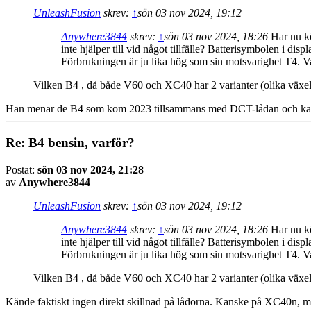
UnleashFusion
skrev:
↑
sön 03 nov 2024, 19:12
Anywhere3844
skrev:
↑
sön 03 nov 2024, 18:26
Har nu kö
inte hjälper till vid något tillfälle? Batterisymbolen i di
Förbrukningen är ju lika hög som sin motsvarighet T4. V
Vilken B4 , då både V60 och XC40 har 2 varianter (olika växe
Han menar de B4 som kom 2023 tillsammans med DCT-lådan och kallas 
Re: B4 bensin, varför?
Postat:
sön 03 nov 2024, 21:28
av
Anywhere3844
UnleashFusion
skrev:
↑
sön 03 nov 2024, 19:12
Anywhere3844
skrev:
↑
sön 03 nov 2024, 18:26
Har nu kö
inte hjälper till vid något tillfälle? Batterisymbolen i di
Förbrukningen är ju lika hög som sin motsvarighet T4. V
Vilken B4 , då både V60 och XC40 har 2 varianter (olika växe
Kände faktiskt ingen direkt skillnad på lådorna. Kanske på XC40n, m