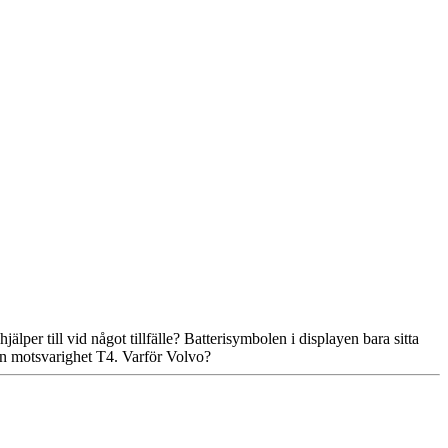
älper till vid något tillfälle? Batterisymbolen i displayen bara sitta
sin motsvarighet T4. Varför Volvo?