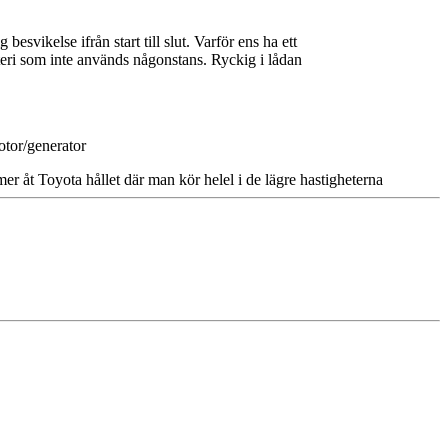
vikelse ifrån start till slut. Varför ens ha ett
atteri som inte används någonstans. Ryckig i lådan
otor/generator
a mer åt Toyota hållet där man kör helel i de lägre hastigheterna