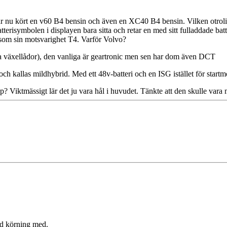
 nu kört en v60 B4 bensin och även en XC40 B4 bensin. Vilken otrolig bes
? Batterisymbolen i displayen bara sitta och retar en med sitt fulladdade b
 som sin motsvarighet T4. Varför Volvo?
a växellådor), den vanliga är geartronic men sen har dom även DCT
allas mildhybrid. Med ett 48v-batteri och en ISG istället för startm
r typ? Viktmässigt lär det ju vara hål i huvudet. Tänkte att den skulle var
vid körning med.