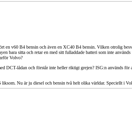
rt en v60 B4 bensin och även en XC40 B4 bensin. Vilken otrolig besvikels
splayen bara sitta och retar en med sitt fulladdade batteri som inte använ
arför Volvo?
 DCT-lådan och förstår inte heller riktigt grejen? ISG:n används för a
ksom. Nu är ju diesel och bensin två helt olika världar. Speciellt i Vol