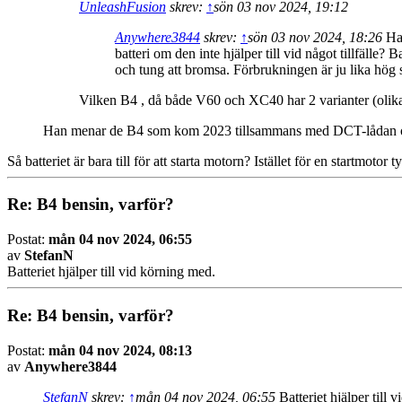
UnleashFusion
skrev:
↑
sön 03 nov 2024, 19:12
Anywhere3844
skrev:
↑
sön 03 nov 2024, 18:26
Har
batteri om den inte hjälper till vid något tillfälle
och tung att bromsa. Förbrukningen är ju lika hög
Vilken B4 , då både V60 och XC40 har 2 varianter (olik
Han menar de B4 som kom 2023 tillsammans med DCT-lådan och k
Så batteriet är bara till för att starta motorn? Istället för en startmoto
Re: B4 bensin, varför?
Postat:
mån 04 nov 2024, 06:55
av
StefanN
Batteriet hjälper till vid körning med.
Re: B4 bensin, varför?
Postat:
mån 04 nov 2024, 08:13
av
Anywhere3844
StefanN
skrev:
↑
mån 04 nov 2024, 06:55
Batteriet hjälper till 