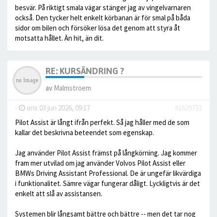
besvär. På riktigt smala vägar stänger jag av vingelvarnaren
också. Den tycker helt enkelt körbanan är för smal på båda
sidor om bilen och försöker lösa det genom att styra åt
motsatta hållet. Än hit, än dit.
RE: KURSÄNDRING ?
av
Malmstroem
-
ons 03 jun 2026, 09:17
#1629733
Pilot Assist är långt ifrån perfekt. Så jag håller med de som
kallar det beskrivna beteendet som egenskap.
Jag använder Pilot Assist främst på långkörning. Jag kommer
fram mer utvilad om jag använder Volvos Pilot Assist eller
BMWs Driving Assistant Professional. De är ungefär likvärdiga
i funktionalitet. Sämre vägar fungerar dåligt. Lyckligtvis är det
enkelt att slå av assistansen.
Systemen blir långsamt bättre och bättre -- men det tar nog