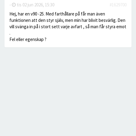
-
tis 02 jun 2026, 15:30
#1629700
Hej, har en v90 -25. Med farthållare på får man även
funktionen att den styr själv, men min har blivit besvärlig. Den
vill svänga in på i stort sett varje avfart , så man får styra emot
.
Fel eller egenskap ?