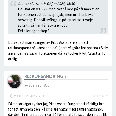
Denver
skrev:
↑
tis 02 jun 2026, 15:30
Hej, har en v90 -25. Med farthållare på får man även
funktionen att den styr själv, men min har blivit
besvärlig. Den vill svänga in på i stort sett varje
avfart , så man får styra emot .
Fel eller egenskap ?
Du vet att man stänger av Pilot Assist enkelt med
rattknapparna på vänster sida? ( dom vågräta knapparna ) Själv
använder jag sällan funktionen då jag tycker Pilot Assist är för
orolig.
RE: KURSÄNDRING ?
av
apersson850
-
tis 02 jun 2026, 21:15
#1629719
På motorvägar tycker jag Pilot Assist fungerar tillräckligt bra
för att använda den. På smalare vägar med sämre vägbanor,
där det finns annat den kan få för sig att följa, är den mest till