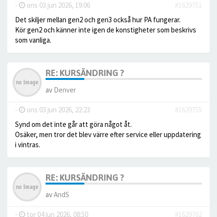
-
ons 03 jun 2026, 19:06
#1629751
Det skiljer mellan gen2 och gen3 också hur PA fungerar.
Kör gen2 och känner inte igen de konstigheter som beskrivs
som vanliga.
RE: KURSÄNDRING ?
av
Denver
-
ons 03 jun 2026, 22:23
#1629755
Synd om det inte går att göra något åt.
Osäker, men tror det blev värre efter service eller uppdatering
i vintras.
RE: KURSÄNDRING ?
av
AndS
-
tor 04 jun 2026, 08:50
#1629762