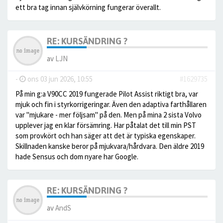
ett bra tag innan självkörning fungerar överallt.
RE: KURSÄNDRING ?
av
LJN
-
ons 03 jun 2026, 10:55
#1629735
På min g:a V90CC 2019 fungerade Pilot Assist riktigt bra, var
mjuk och fin i styrkorrigeringar. Även den adaptiva farthållaren
var "mjukare - mer följsam" på den. Men på mina 2 sista Volvo
upplever jag en klar försämring. Har påtalat det till min PST
som provkört och han säger att det är typiska egenskaper.
Skillnaden kanske beror på mjukvara/hårdvara. Den äldre 2019
hade Sensus och dom nyare har Google.
RE: KURSÄNDRING ?
av
AndS