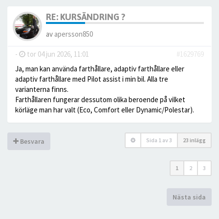
RE: KURSÄNDRING ?
av
apersson850
-
tor 04 jun 2026, 11:01
#1629769
Ja, man kan använda farthållare, adaptiv farthållare eller
adaptiv farthållare med Pilot assist i min bil. Alla tre
varianterna finns.
Farthållaren fungerar dessutom olika beroende på vilket
körläge man har valt (Eco, Comfort eller Dynamic/Polestar).
Sida
1
av
3
23 inlägg
Besvara
1
2
3
Nästa sida