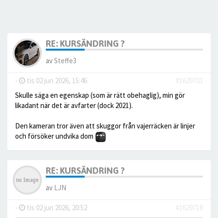
RE: KURSÄNDRING ?
av
Steffe3
-
tis 02 jun 2026, 15:46
#1629703
Skulle säga en egenskap (som är rätt obehaglig), min gör
likadant när det är avfarter (dock 2021).
Den kameran tror även att skuggor från vajerräcken är linjer
och försöker undvika dom
RE: KURSÄNDRING ?
av
LJN
-
tis 02 jun 2026, 20:52
#1629718