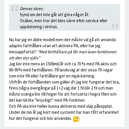
Denver skrev:
Synd om det inte går att göra något åt.
Osäker, men tror det blev värre efter service eller
uppdatering i vintras.
Nu har jag en äldre modell men det måste väl gå att använda
adaptiv farthållare utan att aktivera PA, eller har jag
missuppfattat?
"Med farthållare på får man även funktionen
att den styr själv"
Jag kör inte mera än 1500mil/år och ca 70 % med PA aktiv och
90-95% med farthållaren. På landsväg är det vissa 70-vägar
som inte PA eller farthållare ger en mjuk körning.
Utifrån de förhållanden som gäller d'r jag kör fungerar det bra,
finns några övergångar på 1+2 väg där 1 fil blir 2 fil och man
måste svänga lite till höger för att fortsätta i högra filen och
det kan bli lite "knyckigt" med PA-funktion.
Och PA ska inte heller kunna aktiveras med släp påkopplat.
Under de nio år jag kört med systemt har man fått erfarenhet
hur det fungerar och bör användas.