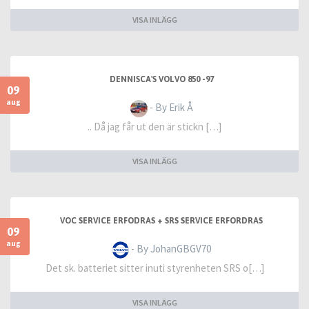
VISA INLÄGG
DENNISCA'S VOLVO 850 -97
09
aug
- By Erik Å
.. Då jag får ut den är stickn […]
VISA INLÄGG
VOC SERVICE ERFODRAS + SRS SERVICE ERFORDRAS
09
aug
- By JohanGBGV70
Det sk. batteriet sitter inuti styrenheten SRS o[…]
VISA INLÄGG