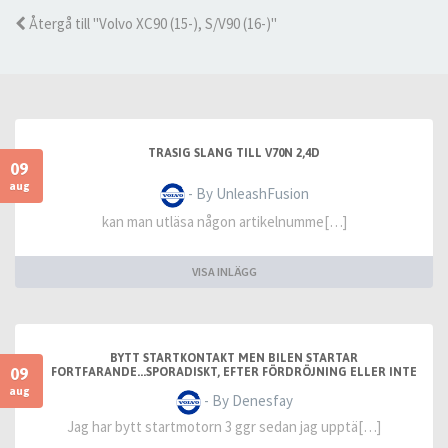
Återgå till "Volvo XC90 (15-), S/V90 (16-)"
TRASIG SLANG TILL V70N 2,4D
09
aug
- By UnleashFusion
kan man utläsa någon artikelnumme[…]
VISA INLÄGG
BYTT STARTKONTAKT MEN BILEN STARTAR
09
FORTFARANDE...SPORADISKT, EFTER FÖRDRÖJNING ELLER INTE
ALLS
aug
- By Denesfay
Jag har bytt startmotorn 3 ggr sedan jag upptä[…]