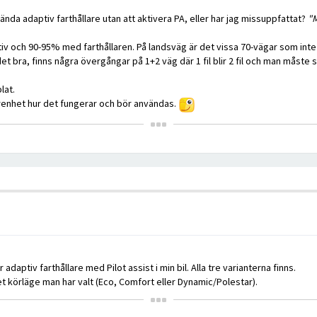
nda adaptiv farthållare utan att aktivera PA, eller har jag missuppfattat?
"M
v och 90-95% med farthållaren. På landsväg är det vissa 70-vägar som inte P
t bra, finns några övergångar på 1+2 väg där 1 fil blir 2 fil och man måste svä
lat.
arenhet hur det fungerar och bör användas.
adaptiv farthållare med Pilot assist i min bil. Alla tre varianterna finns.
t körläge man har valt (Eco, Comfort eller Dynamic/Polestar).