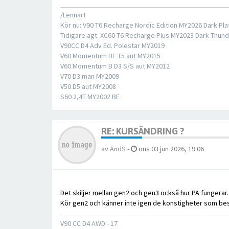
/Lennart
Kör nu: V90 T6 Recharge Nordic Edition MY2026 Dark Pla
Tidigare ägt: XC60 T6 Recharge Plus MY2023 Dark Thund
V90CC D4 Adv Ed. Polestar MY2019
V60 Momentum BE T5 aut MY2015
V60 Momentum B D3 S/S aut MY2012
V70 D3 man MY2009
V50 D5 aut MY2008
S60 2,4T MY2002 BE
RE: KURSÄNDRING ?
av
AndS
-
ons 03 jun 2026, 19:06
Det skiljer mellan gen2 och gen3 också hur PA fungerar.
Kör gen2 och känner inte igen de konstigheter som bes
V90 CC D4 AWD - 17