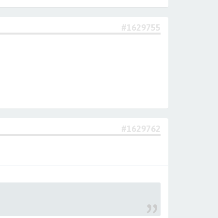
#1629755
#1629762