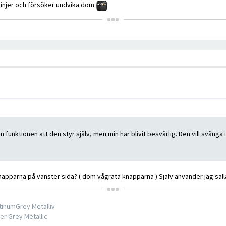
 linjer och försöker undvika dom
 funktionen att den styr själv, men min har blivit besvärlig. Den vill svänga in
apparna på vänster sida? ( dom vågräta knapparna ) Själv använder jag sällan
tinumGrey Metalliv
er Grey Metallic