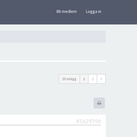
×
Bli medlem
Logga in
23 inlägg
1
2
3
#1629700