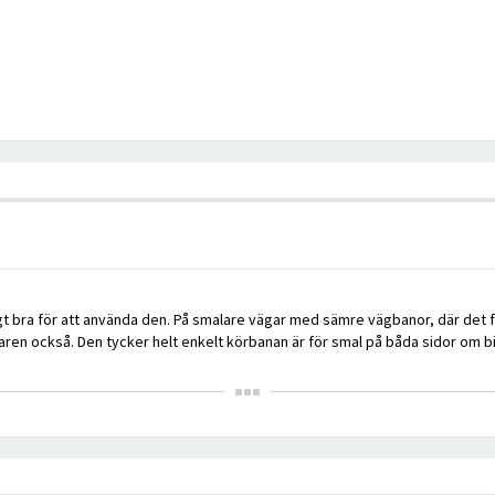
igt bra för att använda den. På smalare vägar med sämre vägbanor, där det finn
naren också. Den tycker helt enkelt körbanan är för smal på båda sidor om 