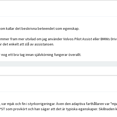
de som kallar det beskrivna beteendet som egenskap.
mmer fram mer utvilad om jag använder Volvos Pilot Assist eller BMWs Drivin
är det enkelt att slå av assistansen.
nog ett bra tag innan självkörning fungerar överallt.
, var mjuk och fin i styrkorrigeringar. Även den adaptiva farthållaren var "m
in PST som provkört och han säger att det är typiska egenskaper. Skillnade