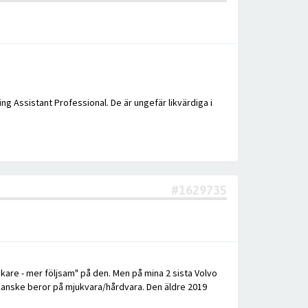
g Assistant Professional. De är ungefär likvärdiga i
#1629735
jukare - mer följsam" på den. Men på mina 2 sista Volvo
n kanske beror på mjukvara/hårdvara. Den äldre 2019