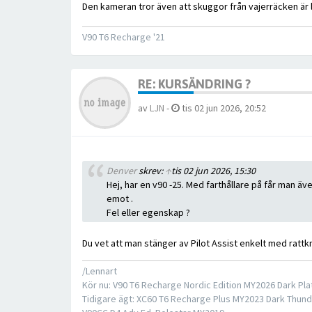
Den kameran tror även att skuggor från vajerräcken är
V90 T6 Recharge '21
RE: KURSÄNDRING ?
av
LJN
-
tis 02 jun 2026, 20:52
Denver
skrev:
↑
tis 02 jun 2026, 15:30
Hej, har en v90 -25. Med farthållare på får man även
emot .
Fel eller egenskap ?
Du vet att man stänger av Pilot Assist enkelt med rattkn
/Lennart
Kör nu: V90 T6 Recharge Nordic Edition MY2026 Dark Pla
Tidigare ägt: XC60 T6 Recharge Plus MY2023 Dark Thund