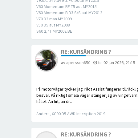
V90CC D4 Adv Ed. Polestar MY2019
V60 Momentum BE T5 aut MY2015
V60 Momentum B D3 S/S aut MY2012
V70 D3 man MY2009
V50 D5 aut MY2008
S60 2,4T MY2002 BE
RE: KURSÄNDRING ?
av
apersson850
-
tis 02 jun 2026, 21:15
På motorvägar tycker jag Pilot Assist fungerar tillräckl
besvär. På riktigt smala vägar stänger jag av vingelvar
hållet. Än hit, än dit.
Anders, XC90 D5 AWD Inscription 2019.
RE: KURSÄNDRING ?