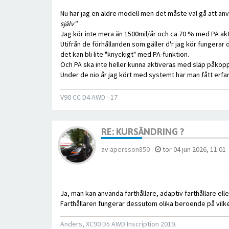
Nu har jag en äldre modell men det måste väl gå att anvä
själv"
Jag kör inte mera än 1500mil/år och ca 70 % med PA akti
Utifrån de förhållanden som gäller d'r jag kör fungerar de
det kan bli lite "knyckigt" med PA-funktion.
Och PA ska inte heller kunna aktiveras med släp påkopp
Under de nio år jag kört med systemt har man fått erf
V90 CC D4 AWD - 17
RE: KURSÄNDRING ?
av
apersson850
-
tor 04 jun 2026, 11:01
Ja, man kan använda farthållare, adaptiv farthållare eller 
Farthållaren fungerar dessutom olika beroende på vilke
Anders, XC90 D5 AWD Inscription 2019.