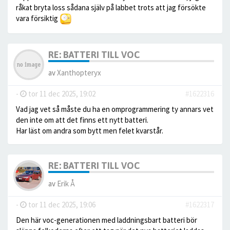
råkat bryta loss sådana själv på labbet trots att jag försökte
vara försiktig
RE: BATTERI TILL VOC
av
Xanthopteryx
-
tor 11 dec 2025, 19:02
#1622316
Vad jag vet så måste du ha en omprogrammering ty annars vet
den inte om att det finns ett nytt batteri.
Har läst om andra som bytt men felet kvarstår.
RE: BATTERI TILL VOC
av
Erik Å
-
tor 11 dec 2025, 19:06
#1622317
Den här voc-generationen med laddningsbart batteri bör