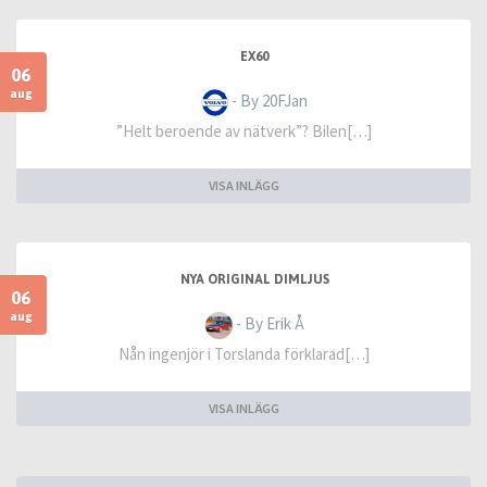
EX60
06
aug
- By 20FJan
”Helt beroende av nätverk”? Bilen[…]
VISA INLÄGG
NYA ORIGINAL DIMLJUS
06
aug
- By Erik Å
Nån ingenjör i Torslanda förklarad[…]
VISA INLÄGG