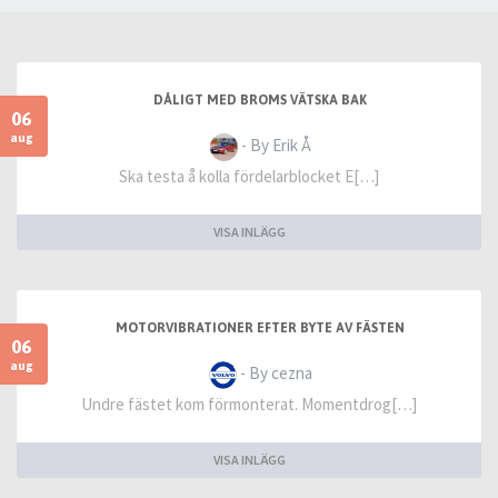
DÅLIGT MED BROMS VÄTSKA BAK
06
aug
- By Erik Å
Ska testa å kolla fördelarblocket E[…]
VISA INLÄGG
MOTORVIBRATIONER EFTER BYTE AV FÄSTEN
06
aug
- By cezna
Undre fästet kom förmonterat. Momentdrog[…]
VISA INLÄGG