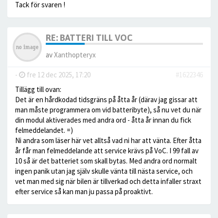
Tack för svaren !
RE: BATTERI TILL VOC
av
Xanthopteryx
-
fre 12 dec 2025, 17:20
#1622346
Tillägg till ovan:
Det är en hårdkodad tidsgräns på åtta år (därav jag gissar att
man måste programmera om vid batteribyte), så nu vet du när
din modul aktiverades med andra ord - åtta år innan du fick
felmeddelandet. =)
Ni andra som läser här vet alltså vad ni har att vänta. Efter åtta
år får man felmeddelande att service krävs på VoC. I 99 fall av
10 så är det batteriet som skall bytas. Med andra ord normalt
ingen panik utan jag själv skulle vänta till nästa service, och
vet man med sig när bilen är tillverkad och detta infaller straxt
efter service så kan man ju passa på proaktivt.