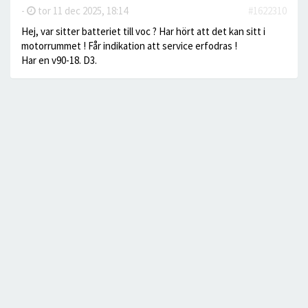
-
tor 11 dec 2025, 18:14
#1622310
Hej, var sitter batteriet till voc ? Har hört att det kan sitt i
motorrummet ! Får indikation att service erfodras !
Har en v90-18. D3.