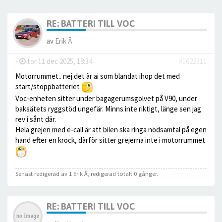
RE: BATTERI TILL VOC
av
Erik Å
-
tor 11 dec 2025, 18:34
#1622311
Motorrummet.. nej det är ai som blandat ihop det med
start/stoppbatteriet
Voc-enheten sitter under bagagerumsgolvet på V90, under
baksätets ryggstöd ungefär. Minns inte riktigt, länge sen jag
rev i sånt där.
Hela grejen med e-call är att bilen ska ringa nödsamtal på egen
hand efter en krock, därför sitter grejerna inte i motorrummet
Senast redigerad av 1
Erik Å
, redigerad totalt 0 gånger.
RE: BATTERI TILL VOC