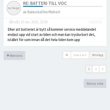
RE: BATTERI TILL VOC
av
BakluckaEfterMidnatt
-
mån 15 dec 2025, 22:58
#1622525
Efter att batteriet är bytt så kommer service meddelandet
endast upp vid start av bilen och man kan trycka bort det,
istället för som innan då det hela tiden kom upp
Sida
1
av
3
28 inlägg
Besvara
1
2
3
Nästa sida