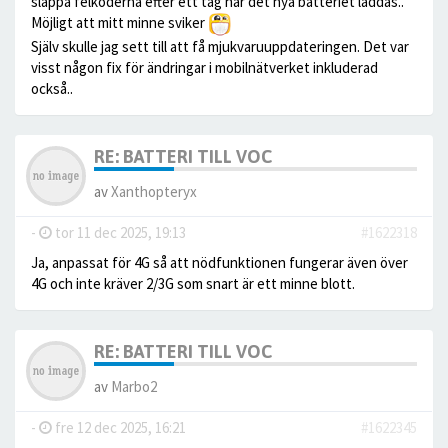
släppa felkoderna efter ett tag när det nya batteriet laddas..
Möjligt att mitt minne sviker
Själv skulle jag sett till att få mjukvaruuppdateringen. Det var
visst någon fix för ändringar i mobilnätverket inkluderad
också..
RE: BATTERI TILL VOC
av
Xanthopteryx
-
tor 11 dec 2025, 19:13
#1622318
Ja, anpassat för 4G så att nödfunktionen fungerar även över
4G och inte kräver 2/3G som snart är ett minne blott.
RE: BATTERI TILL VOC
av
Marbo2
-
fre 12 dec 2025, 16:21
#1622345