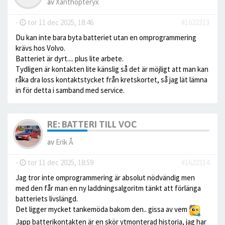
av
Xanthopteryx
-
tor 11 dec 2025, 18:46
#1622313
Du kan inte bara byta batteriet utan en omprogrammering
krävs hos Volvo.
Batteriet är dyrt.... plus lite arbete.
Tydligen är kontakten lite känslig så det är möjligt att man kan
råka dra loss kontaktstycket från kretskortet, så jag lät lämna
in för detta i samband med service.
RE: BATTERI TILL VOC
av
Erik Å
-
tor 11 dec 2025, 18:59
#1622314
Jag tror inte omprogrammering är absolut nödvändig men
med den får man en ny laddningsalgoritm tänkt att förlänga
batteriets livslängd.
Det ligger mycket tankemöda bakom den.. gissa av vem
Japp batterikontakten är en skör ytmonterad historia, jag har