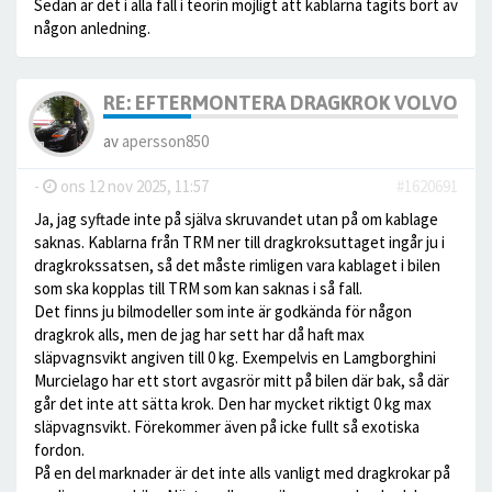
Sedan är det i alla fall i teorin möjligt att kablarna tagits bort av
någon anledning.
RE: EFTERMONTERA DRAGKROK VOLVO V9
av
apersson850
-
ons 12 nov 2025, 11:57
#1620691
Ja, jag syftade inte på själva skruvandet utan på om kablage
saknas. Kablarna från TRM ner till dragkroksuttaget ingår ju i
dragkrokssatsen, så det måste rimligen vara kablaget i bilen
som ska kopplas till TRM som kan saknas i så fall.
Det finns ju bilmodeller som inte är godkända för någon
dragkrok alls, men de jag har sett har då haft max
släpvagnsvikt angiven till 0 kg. Exempelvis en Lamgborghini
Murcielago har ett stort avgasrör mitt på bilen där bak, så där
går det inte att sätta krok. Den har mycket riktigt 0 kg max
släpvagnsvikt. Förekommer även på icke fullt så exotiska
fordon.
På en del marknader är det inte alls vanligt med dragkrokar på