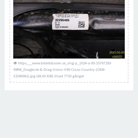
https___www.bildelsbasen.se_img-p_1024-a-85-35767293-
99f06_Dragkrok-&-Drag-Volvo-V90-Cross-Country-(OEM-
32386061).jpg (66.63 KiB) Visad 7750 gånger