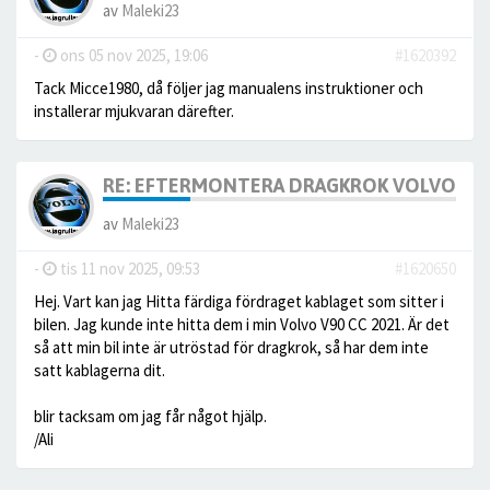
av
Maleki23
-
ons 05 nov 2025, 19:06
#1620392
Tack Micce1980, då följer jag manualens instruktioner och
installerar mjukvaran därefter.
RE: EFTERMONTERA DRAGKROK VOLVO V9
av
Maleki23
-
tis 11 nov 2025, 09:53
#1620650
Hej. Vart kan jag Hitta färdiga fördraget kablaget som sitter i
bilen. Jag kunde inte hitta dem i min Volvo V90 CC 2021. Är det
så att min bil inte är utröstad för dragkrok, så har dem inte
satt kablagerna dit.
blir tacksam om jag får något hjälp.
/Ali