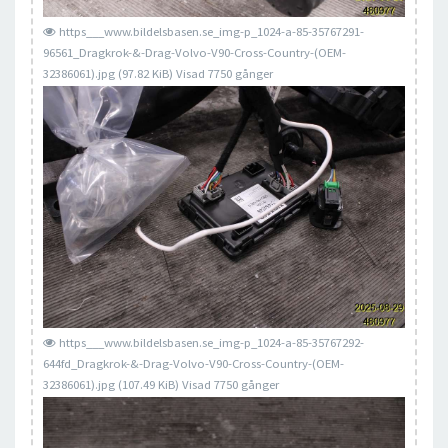
https___www.bildelsbasen.se_img-p_1024-a-85-35767291-
96561_Dragkrok-&-Drag-Volvo-V90-Cross-Country-(OEM-
32386061).jpg (97.82 KiB) Visad 7750 gånger
https___www.bildelsbasen.se_img-p_1024-a-85-35767292-
644fd_Dragkrok-&-Drag-Volvo-V90-Cross-Country-(OEM-
32386061).jpg (107.49 KiB) Visad 7750 gånger