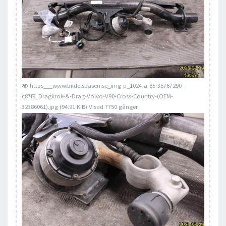
https___www.bildelsbasen.se_img-p_1024-a-85-35767290-
c87f9_Dragkrok-&-Drag-Volvo-V90-Cross-Country-(OEM-
32386061).jpg (94.91 KiB) Visad 7750 gånger