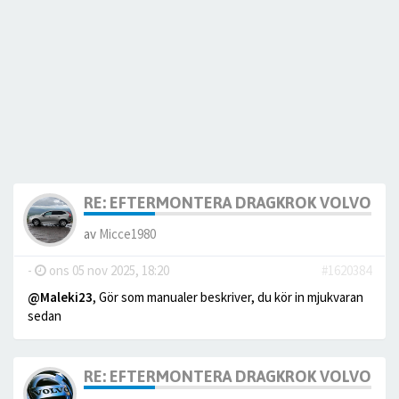
RE: EFTERMONTERA DRAGKROK VOLVO V9
av
Micce1980
-
ons 05 nov 2025, 18:20
#1620384
@Maleki23
, Gör som manualer beskriver, du kör in mjukvaran
sedan
RE: EFTERMONTERA DRAGKROK VOLVO V9