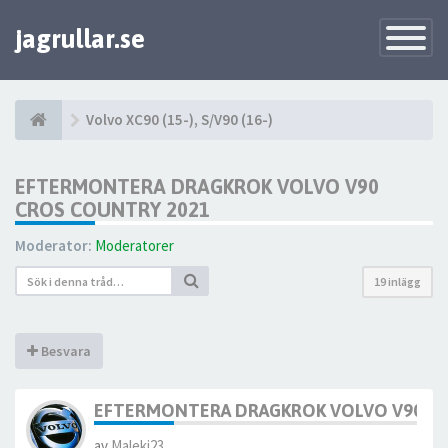
jagrullar.se
Toggle
Navigatio
Volvo XC90 (15-), S/V90 (16-)
EFTERMONTERA DRAGKROK VOLVO V90
CROS COUNTRY 2021
Moderator:
Moderatorer
19 inlägg
Besvara
EFTERMONTERA DRAGKROK VOLVO V90 C
av
Maleki23