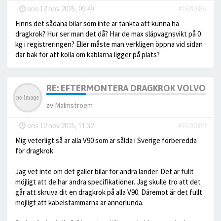
-
ons 12 nov 2025, 09:49
#1620686
Finns det sådana bilar som inte är tänkta att kunna ha
dragkrok? Hur ser man det då? Har de max släpvagnsvikt på 0
kg i registreringen? Eller måste man verkligen öppna vid sidan
där bak för att kolla om kablarna ligger på plats?
RE: EFTERMONTERA DRAGKROK VOLVO V9
av
Malmstroem
-
ons 12 nov 2025, 11:32
#1620689
Mig veterligt så är alla V90 som är sålda i Sverige förberedda
för dragkrok.
Jag vet inte om det gäller bilar för andra länder. Det är fullt
möjligt att de har andra specifikationer. Jag skulle tro att det
går att skruva dit en dragkrok på alla V90. Däremot är det fullt
möjligt att kabelstammarna är annorlunda.