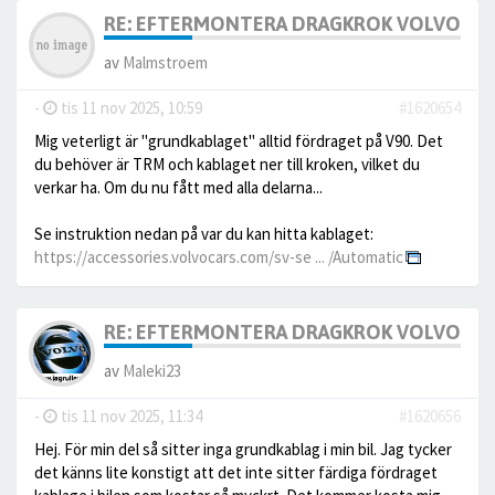
RE: EFTERMONTERA DRAGKROK VOLVO V9
av
Malmstroem
-
tis 11 nov 2025, 10:59
#1620654
Mig veterligt är "grundkablaget" alltid fördraget på V90. Det
du behöver är TRM och kablaget ner till kroken, vilket du
verkar ha. Om du nu fått med alla delarna...
Se instruktion nedan på var du kan hitta kablaget:
https://accessories.volvocars.com/sv-se ... /Automatic
RE: EFTERMONTERA DRAGKROK VOLVO V9
av
Maleki23
-
tis 11 nov 2025, 11:34
#1620656
Hej. För min del så sitter inga grundkablag i min bil. Jag tycker
det känns lite konstigt att det inte sitter färdiga fördraget