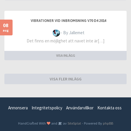
VIBRATIONER VID INBROMSNING V70 D4 2014
08
aug
- By Jallemet
Det finns en möjlighet att navet inte är[…]
VISA INLÄGG
VISA FLER INLÄGG
Annonsera
Integritetspolicy
Användarvillkor
Kontakta oss
HandCrafted With
and
av
SiteSplat
- Powered By
phpBB