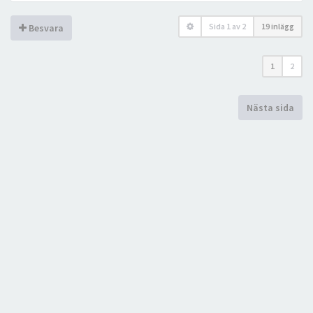
Sida
1
av
2
19 inlägg
Besvara
1
2
Nästa sida