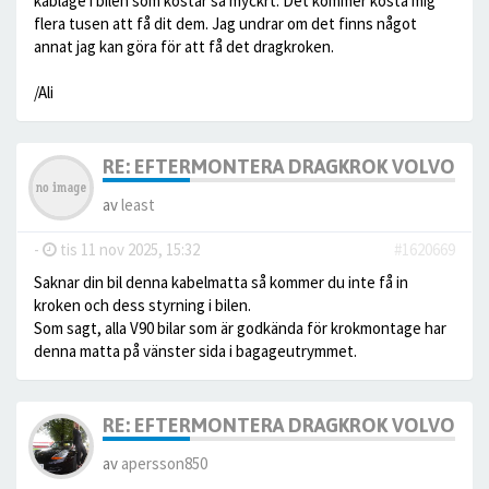
kablage i bilen som kostar så myckrt. Det kommer kosta mig
flera tusen att få dit dem. Jag undrar om det finns något
annat jag kan göra för att få det dragkroken.
/Ali
RE: EFTERMONTERA DRAGKROK VOLVO V9
av
least
-
tis 11 nov 2025, 15:32
#1620669
Saknar din bil denna kabelmatta så kommer du inte få in
kroken och dess styrning i bilen.
Som sagt, alla V90 bilar som är godkända för krokmontage har
denna matta på vänster sida i bagageutrymmet.
RE: EFTERMONTERA DRAGKROK VOLVO V9
av
apersson850