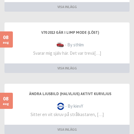
VISA INLÄGG
V70 2013 GÅR I LIMP MODE (LÖST)
08
aug
- By sthlm
Svarar mig själv här. Det var trevä[…]
VISA INLÄGG
ÄNDRA LJUSBILD (HALVLJUS) AKTIVT KURVLJUS
08
aug
- By kievY
Sitter en vit skruv på strålkastaren, […]
VISA INLÄGG