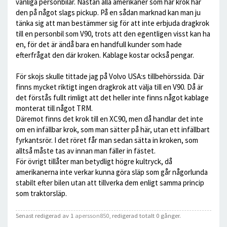
vanliga personbilar. Nästan alla amerikaner som har krok har
den på något slags pickup. På en sådan marknad kan man ju
tänka sig att man bestämmer sig för att inte erbjuda dragkrok
till en personbil som V90, trots att den egentligen visst kan ha
en, för det är ändå bara en handfull kunder som hade
efterfrågat den där kroken. Kablage kostar också pengar.
För skojs skulle tittade jag på Volvo USA:s tillbehörssida. Där
finns mycket riktigt ingen dragkrok att välja till en V90. Då är
det förstås fullt rimligt att det heller inte finns något kablage
monterat till något TRM.
Däremot finns det krok till en XC90, men då handlar det inte
om en infällbar krok, som man sätter på här, utan ett infällbart
fyrkantsrör. I det röret får man sedan sätta in kroken, som
alltså måste tas av innan man fäller in fästet.
För övrigt tillåter man betydligt högre kultryck, då
amerikanerna inte verkar kunna göra släp som går någorlunda
stabilt efter bilen utan att tillverka dem enligt samma princip
som traktorsläp.
Senast redigerad av 1
apersson850
, redigerad totalt 0 gånger.