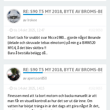
RE: S90 T5 MY 2018, BYTE AV BROMS-BELÄG
av
Irokee
-
tis 14 okt 2025, 12:47
#1619050
Stort tack för snabbt svar Micce1980.... gjorde något liknande
(delade och skruvade tebax elmotorn) på min g:a BMW520
MY14, å det blev skitbra !!
Bara å beställa belägg då...
RE: S90 T5 MY 2018, BYTE AV BROMS-BELÄG
av
apersson850
-
tis 14 okt 2025, 14:15
#1619055
Finessen med att ta bort motorn och backa manuellt är att
man får en visuell kontroll av hur det ser ut där inne. Om
vatten har börjat tränga in är det dags att göra något åt det,