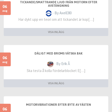
TICKANDE/SMATTRANDE LJUD FRÅN MOTORN EFTER
06
AVSTÄNGNING
aug
- By AxelE80
Har dykt upp en teori om att tickandet är kop[…]
VISA INLÄGG
DÅLIGT MED BROMS VÄTSKA BAK
06
aug
- By Erik Å
Ska testa å kolla fördelarblocket E[…]
VISA INLÄGG
MOTORVIBRATIONER EFTER BYTE AV FÄSTEN
06