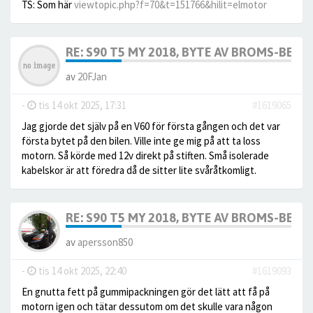
TS: Som här
viewtopic.php?f=70&t=151766&hilit=elmotor
RE: S90 T5 MY 2018, BYTE AV BROMS-BELÄG
av
20FJan
-
tis 14 okt 2025, 17:31
#1619065
Jag gjorde det själv på en V60 för första gången och det var
första bytet på den bilen. Ville inte ge mig på att ta loss
motorn. Så körde med 12v direkt på stiften. Små isolerade
kabelskor är att föredra då de sitter lite svåråtkomligt.
RE: S90 T5 MY 2018, BYTE AV BROMS-BELÄG
av
apersson850
-
tis 14 okt 2025, 22:40
#1619093
En gnutta fett på gummipackningen gör det lätt att få på
motorn igen och tätar dessutom om det skulle vara någon