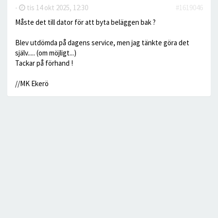
-
tis 14 okt 2025, 12:30
#1619046
Måste det till dator för att byta beläggen bak ?
Blev utdömda på dagens service, men jag tänkte göra det
själv..... (om möjligt...)
Tackar på förhand !
//MK Ekerö