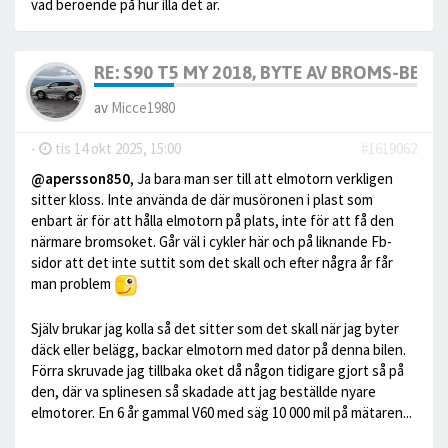
vad beroende på hur illa det är.
RE: S90 T5 MY 2018, BYTE AV BROMS-BELÄG
av
Micce1980
-
tis 14 okt 2025, 15:00
#1619062
@apersson850
, Ja bara man ser till att elmotorn verkligen
sitter kloss. Inte använda de där musöronen i plast som
enbart är för att hålla elmotorn på plats, inte för att få den
närmare bromsoket. Går väl i cykler här och på liknande Fb-
sidor att det inte suttit som det skall och efter några år får
man problem
Själv brukar jag kolla så det sitter som det skall när jag byter
däck eller belägg, backar elmotorn med dator på denna bilen.
Förra skruvade jag tillbaka oket då någon tidigare gjort så på
den, där va splinesen så skadade att jag beställde nyare
elmotorer. En 6 år gammal V60 med säg 10 000 mil på mätaren...