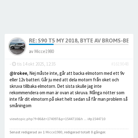
RE: S90 T5 MY 2018, BYTE AV BROMS-BELÄG
av
Micce1980
-
tis 14 okt 2025, 12:35
#1619048
@Irokee
, Nej måste inte, går att backa elmotorn med ett 9v
eller 12v batteri. Går ju med att dela motorn från oket och
skruva tillbaka elmotorn. Det sista skulle jag inte
rekommendera om man är ovan at skruva. Många nötter som
inte får dit elmotorn på oket helt sedan så får man problem så
småningom
viewtopic.php?f=86&t=174097&p=1544710&h ... i#p1544710
Senast redigerad av 1
Micce1980
, redigerad totalt 0 gånger.