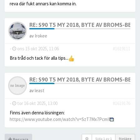
reva där fukt annars kan komma in.
RE: S90 T5 MY 2018, BYTE AV BROMS-BELÄG
av
Irokee
-
ons 15 okt 2025, 11:06
#1619111
Bra tråd och tack för alla tips...
RE: S90 T5 MY 2018, BYTE AV BROMS-BELÄG
av
least
-
tor 16 okt 2025, 13:00
#1619176
Finns även denna lösningen:
https://www.youtube.com/watch?v=SzT7Mx7PcmI
Sida
1
av
1
9 inlägg
Besvara