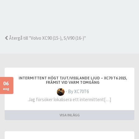
Återgå till "Volvo XC90 (15-), S/V90 (16-)"
INTERMITTENT HÖGT TJUT/VISSLANDE LJUD – XC70 T6 2015,
06
FRÄMST VID VARM TOMGÅNG
aug
- By XC70T6
Jag försöker lokalisera ett intermittent[…]
VISA INLÄGG