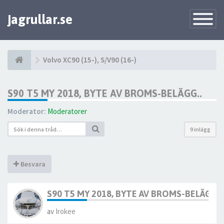
jagrullar.se
Toggle
Navigatio
Volvo XC90 (15-), S/V90 (16-)
S90 T5 MY 2018, BYTE AV BROMS-BELÄGG..
Moderator:
Moderatorer
9 inlägg
Besvara
S90 T5 MY 2018, BYTE AV BROMS-BELÄGG..
av
Irokee