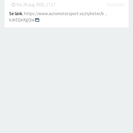
-
fre 29 aug 2025, 17:17
#1616333
Se länk.
https://www.automotorsport.se/nyheter/b ...
kzkEQeKgQw