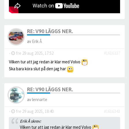
RE: V90 LÄGGS NER.
av
Erik Å
-
fre 29 aug 2025, 17:52
#1616337
Vilken tur att jag redan är klar med Volvo
Ska bara köra slut på den jag har
RE: V90 LÄGGS NER.
av
lennarte
-
fre 29 aug 2025, 18:40
#1616343
Erik Å skrev:
Vilken tur att jag redan är klar med Volvo