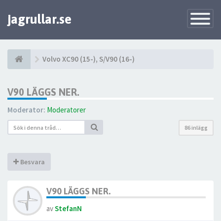
jagrullar.se
Toggle
Navigatio
Volvo XC90 (15-), S/V90 (16-)
V90 LÄGGS NER.
Moderator:
Moderatorer
86 inlägg
Besvara
V90 LÄGGS NER.
av
StefanN