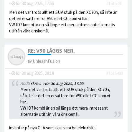
-
lör 30 aug 2025, 17:55
#1616391
Men det var trots allt ett SUV stuk på den XC70n, så inte är
det en ersättare för V90 ellet CC som vi har.
VW ID7 kombi är en så länge ett mera intressant alternativ
utifrån våra önskemål.
RE: V90 LÄGGS NER.
av
UnleashFusion
-
lör 30 aug 2025, 20:19
#1616403
AndS
skrev:
↑
lör 30 aug 2025, 17:55
Men det var trots allt ett SUV stuk på den XC70n,
så inte är det en ersättare för V90 ellet CC som vi
har.
VW ID7 kombi är en så länge ett mera intressant
alternativ utifrån våra önskemål.
inväntar på nya CLA som skall vara helelektriskt.