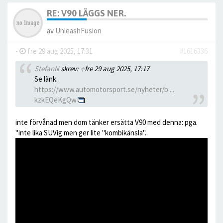
RE: V90 LÄGGS NER.
av
UnleashFusion
-
fre 29 aug 2025, 17:31
#1616336
StefanN
skrev:
↑
fre 29 aug 2025, 17:17
Se länk.
https://www.automotorsport.se/nyheter/b ...
kzkEQeKgQw
inte förvånad men dom tänker ersätta V90 med denna: pga.
"inte lika SUVig men ger lite "kombikänsla"..