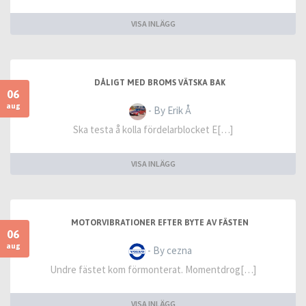
VISA INLÄGG
DÅLIGT MED BROMS VÄTSKA BAK
06
aug
- By Erik Å
Ska testa å kolla fördelarblocket E[…]
VISA INLÄGG
MOTORVIBRATIONER EFTER BYTE AV FÄSTEN
06
aug
- By cezna
Undre fästet kom förmonterat. Momentdrog[…]
VISA INLÄGG