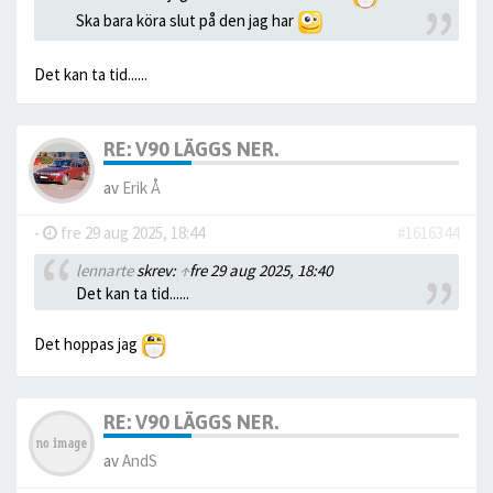
Ska bara köra slut på den jag har
Det kan ta tid......
RE: V90 LÄGGS NER.
av
Erik Å
-
fre 29 aug 2025, 18:44
#1616344
lennarte
skrev:
↑
fre 29 aug 2025, 18:40
Det kan ta tid......
Det hoppas jag
RE: V90 LÄGGS NER.
av
AndS