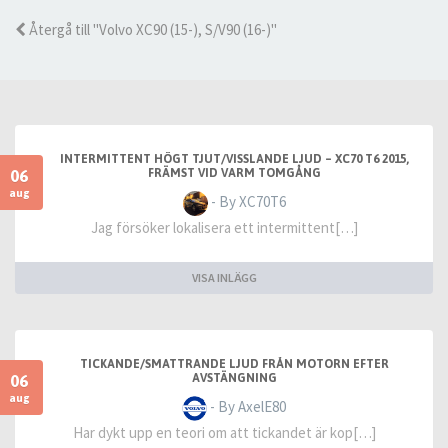
Återgå till "Volvo XC90 (15-), S/V90 (16-)"
INTERMITTENT HÖGT TJUT/VISSLANDE LJUD – XC70 T6 2015,
06
FRÄMST VID VARM TOMGÅNG
aug
- By XC70T6
Jag försöker lokalisera ett intermittent[…]
VISA INLÄGG
TICKANDE/SMATTRANDE LJUD FRÅN MOTORN EFTER
06
AVSTÄNGNING
aug
- By AxelE80
Har dykt upp en teori om att tickandet är kop[…]