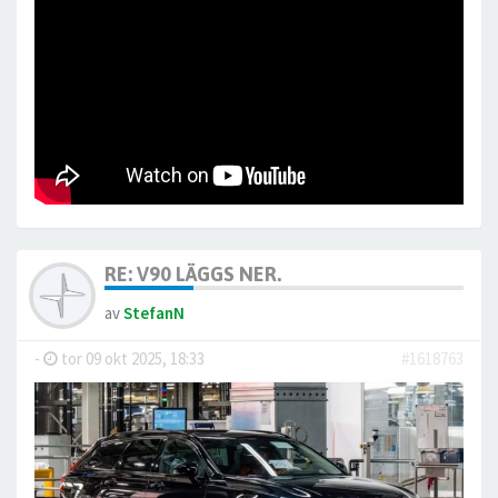
RE: V90 LÄGGS NER.
av
StefanN
-
tor 09 okt 2025, 18:33
#1618763