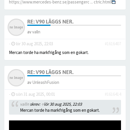
https://www.mercedes-benz.se/passengerc ... ctric.html
RE: V90 LÄGGS NER.
av
valln
-
lör 30 aug 2025, 22:03
#1616407
Mercan torde ha markfrigång som en gokart.
RE: V90 LÄGGS NER.
av
UnleashFusion
-
sön 31 aug 2025, 00:01
#1616414
valln
skrev:
↑
lör 30 aug 2025, 22:03
Mercan torde ha markfrigång som en gokart.