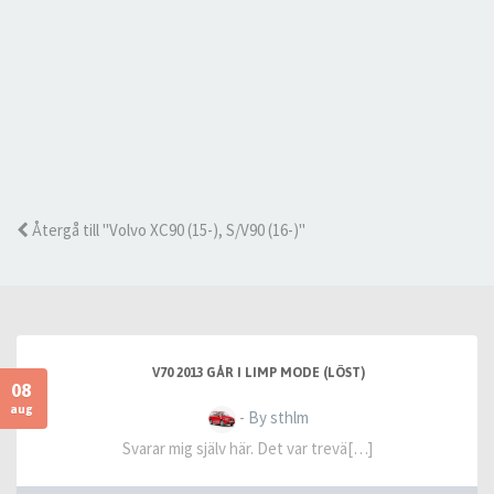
Återgå till "Volvo XC90 (15-), S/V90 (16-)"
V70 2013 GÅR I LIMP MODE (LÖST)
08
aug
- By sthlm
Svarar mig själv här. Det var trevä[…]