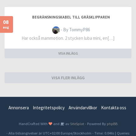
BEGRÄNSNINGSKABEL TILL GRÄSKLIPPAREN
08
aug
- By TommyP86
Har också mammotion. 2 stycken luba mini, en[…]
VISA INLÄGG
VISA FLER INLÄGG
Annonsera
Integritetspolicy
Användarvillkor
Kontakta oss
HandCrafted With
and
av
SiteSplat
- Powered By
phpBB
- Alla tidsangivelser är UTC+02:00 Europe/Stockholm -
Time: 0.046s
|
Queries: