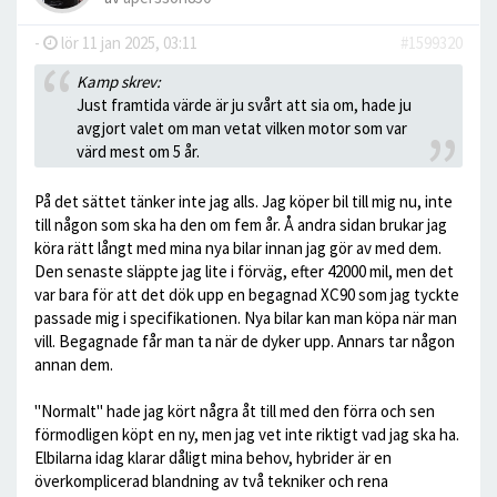
-
lör 11 jan 2025, 03:11
#1599320
Kamp skrev:
Just framtida värde är ju svårt att sia om, hade ju
avgjort valet om man vetat vilken motor som var
värd mest om 5 år.
På det sättet tänker inte jag alls. Jag köper bil till mig nu, inte
till någon som ska ha den om fem år. Å andra sidan brukar jag
köra rätt långt med mina nya bilar innan jag gör av med dem.
Den senaste släppte jag lite i förväg, efter 42000 mil, men det
var bara för att det dök upp en begagnad XC90 som jag tyckte
passade mig i specifikationen. Nya bilar kan man köpa när man
vill. Begagnade får man ta när de dyker upp. Annars tar någon
annan dem.
"Normalt" hade jag kört några åt till med den förra och sen
förmodligen köpt en ny, men jag vet inte riktigt vad jag ska ha.
Elbilarna idag klarar dåligt mina behov, hybrider är en
överkomplicerad blandning av två tekniker och rena