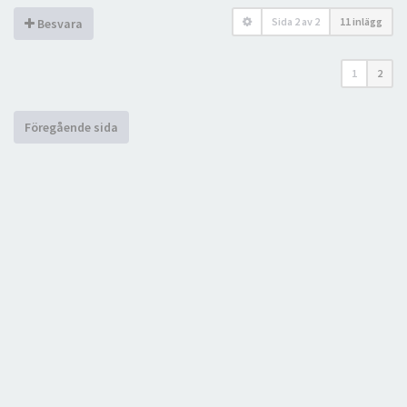
Sida
2
av
2
11 inlägg
Besvara
1
2
Föregående sida