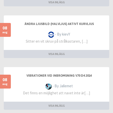
VISA INLÄGG
ÄNDRA LJUSBILD (HALVLJUS) AKTIVT KURVLJUS
08
aug
- By kievY
Sitter en vit skruv på strålkastaren, […]
VISA INLÄGG
VIBRATIONER VID INBROMSNING V70 D4 2014
08
aug
- By Jallemet
Det finns en möjlighet att navet inte är[…]
VISA INLÄGG