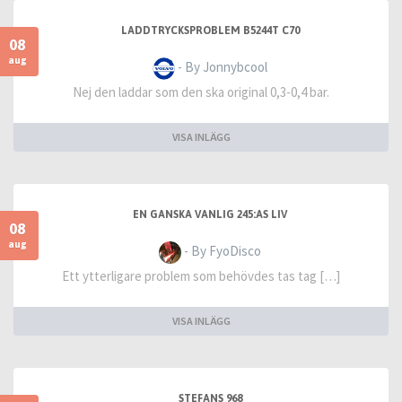
LADDTRYCKSPROBLEM B5244T C70
08
aug
- By Jonnybcool
Nej den laddar som den ska original 0,3-0,4 bar.
VISA INLÄGG
EN GANSKA VANLIG 245:AS LIV
08
aug
- By FyoDisco
Ett ytterligare problem som behövdes tas tag […]
VISA INLÄGG
STEFANS 968