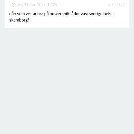
-
ons 31 dec 2025, 17:25
#1623172
nån som vet är bra på powershift lådor västsverige helst
skaraborg?