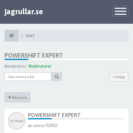
jagrullar.se
Toggle
Navigatio
Väst
POWERSHIFT EXPERT
Moderator:
Moderatorer
1 inlägg
Besvara
POWERSHIFT EXPERT
av
volvov702002