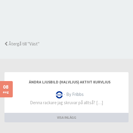
Återgå till "Väst"
ÄNDRA LJUSBILD (HALVLJUS) AKTIVT KURVLJUS
08
aug
- By Fribbs
Denna rackare jag skruvar på alltså? […]
VISA INLÄGG