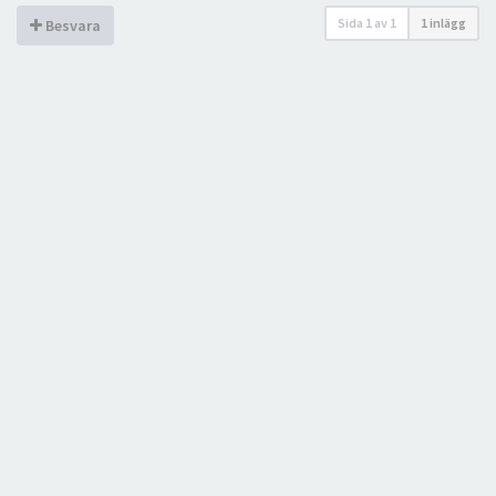
Sida
1
av
1
1 inlägg
Besvara