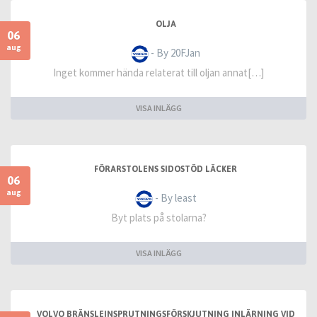
OLJA
06
aug
- By 20FJan
Inget kommer hända relaterat till oljan annat[…]
VISA INLÄGG
FÖRARSTOLENS SIDOSTÖD LÄCKER
06
aug
- By least
Byt plats på stolarna?
VISA INLÄGG
VOLVO BRÄNSLEINSPRUTNINGSFÖRSKJUTNING INLÄRNING VID