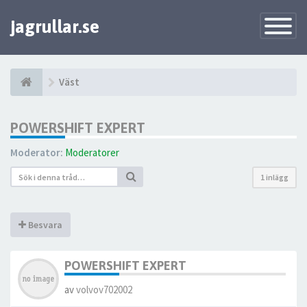
jagrullar.se
Toggle
Navigatio
Väst
POWERSHIFT EXPERT
Moderator:
Moderatorer
1 inlägg
Besvara
POWERSHIFT EXPERT
av
volvov702002