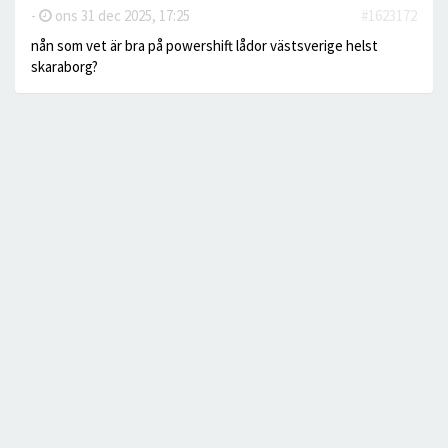
-
ons 31 dec 2025, 17:25
#1623172
nån som vet är bra på powershift lådor västsverige helst
skaraborg?