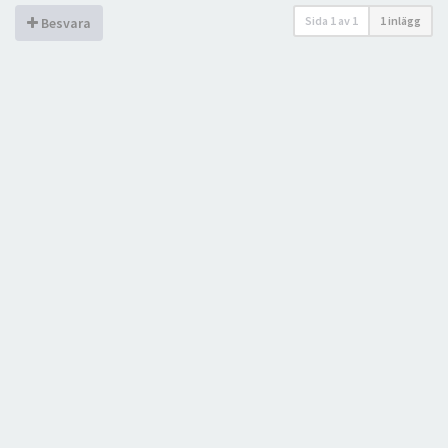
Sida
1
av
1
1 inlägg
Besvara