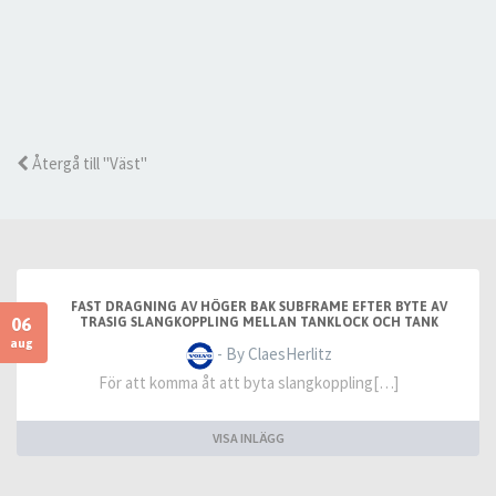
Återgå till "Väst"
FAST DRAGNING AV HÖGER BAK SUBFRAME EFTER BYTE AV
06
TRASIG SLANGKOPPLING MELLAN TANKLOCK OCH TANK
aug
- By ClaesHerlitz
För att komma åt att byta slangkoppling[…]
VISA INLÄGG