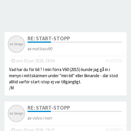
RE: START-STOPP
av
mattiasv60
-
ons 03 jun 2026, 19:04
#1629750
Vad har du för bil ? I min förra V60 (2015) kunde jag gå in i
menyn i mittskärmen under "min bil" eller liknande - där stod
alltid varför start-stop ej var tillgängligt.
/M
RE: START-STOPP
av
volvo i norr
-
ons 03 jun 2026, 19:22
#1629752