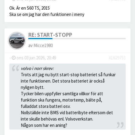
Ok. Är en S60 T5, 2015
Ska se om jag har den funktionen i meny
RE: START-STOPP
av
Micce1980
-
ons 03 jun 2026, 20:49
#1629753
volvo i norr skrev:
Trots att jag nu bytt start-stop batteriet så funkar
inte funktionen. Det stora batteriet är också
nyligen bytt.
Tycker bilen uppfyller samtliga villkor för att
funktion ska fungera, motortemp, bälte på,
fulladdat stora batteri osv.
Nollställde inte BMS vid batteribyte eftersom det
inte skulle behövas enl. Volvoverkstan.
Någon som har en aning?