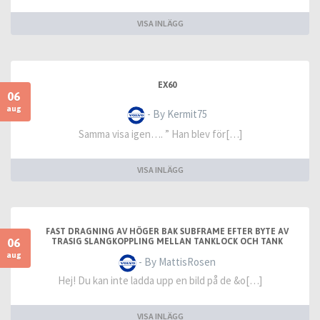
VISA INLÄGG
EX60
06
aug
- By Kermit75
Samma visa igen…. ” Han blev för[…]
VISA INLÄGG
FAST DRAGNING AV HÖGER BAK SUBFRAME EFTER BYTE AV
06
TRASIG SLANGKOPPLING MELLAN TANKLOCK OCH TANK
aug
- By MattisRosen
Hej! Du kan inte ladda upp en bild på de &o[…]
VISA INLÄGG