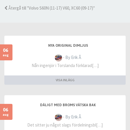
Återgå till "Volvo S60N (11-17) V60, XC60 (09-17)"
NYA ORIGINAL DIMLJUS
06
aug
- By Erik Å
Nån ingenjör i Torslanda förklarad[…]
VISA INLÄGG
DÅLIGT MED BROMS VÄTSKA BAK
06
aug
- By Erik Å
Det sitter ju något slags fördelningsbl[…]