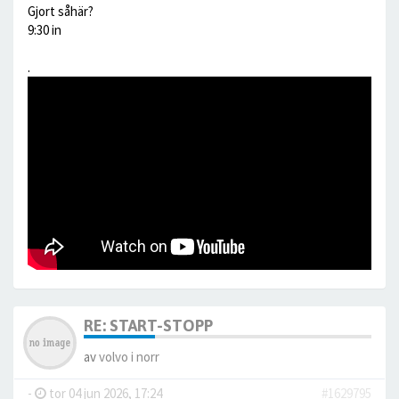
Gjort såhär?
9:30 in
.
RE: START-STOPP
av
volvo i norr
-
tor 04 jun 2026, 17:24
#1629795