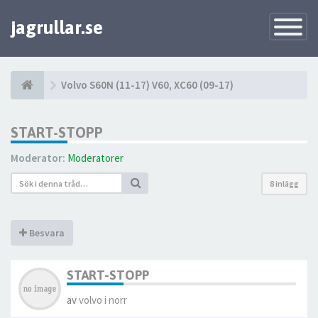
jagrullar.se
Toggle
Navigatio
Volvo S60N (11-17) V60, XC60 (09-17)
START-STOPP
Moderator:
Moderatorer
8 inlägg
Besvara
START-STOPP
av
volvo i norr