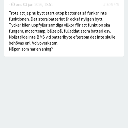
-
ons 03 jun 2026, 18:51
#1629749
Trots att jag nu bytt start-stop batteriet så funkar inte
funktionen. Det stora batteriet är också nyligen bytt.
Tycker bilen uppfyller samtliga villkor för att funktion ska
fungera, motortemp, bälte på, fulladdat stora batteri osv.
Nollställde inte BMS vid batteribyte eftersom det inte skulle
behövas enl. Volvoverkstan.
Någon som har en aning?