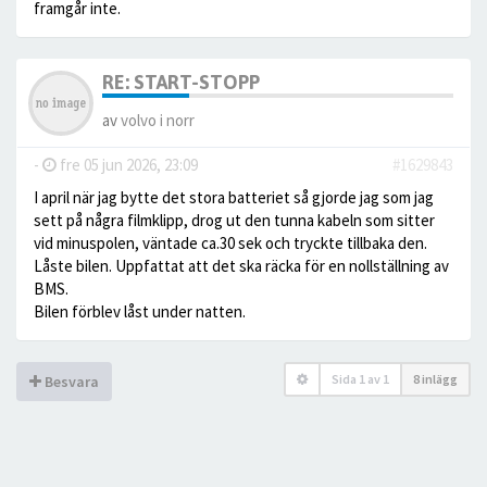
framgår inte.
RE: START-STOPP
av
volvo i norr
-
fre 05 jun 2026, 23:09
#1629843
I april när jag bytte det stora batteriet så gjorde jag som jag
sett på några filmklipp, drog ut den tunna kabeln som sitter
vid minuspolen, väntade ca.30 sek och tryckte tillbaka den.
Låste bilen. Uppfattat att det ska räcka för en nollställning av
BMS.
Bilen förblev låst under natten.
Sida
1
av
1
8 inlägg
Besvara