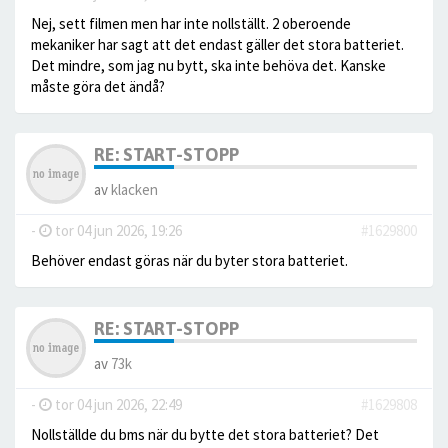
Nej, sett filmen men har inte nollställt. 2 oberoende
mekaniker har sagt att det endast gäller det stora batteriet.
Det mindre, som jag nu bytt, ska inte behöva det. Kanske
måste göra det ändå?
RE: START-STOPP
av
klacken
-
tor 04 jun 2026, 19:26
#1629800
Behöver endast göras när du byter stora batteriet.
RE: START-STOPP
av
73k
-
tor 04 jun 2026, 22:49
#1629808
Nollställde du bms när du bytte det stora batteriet? Det