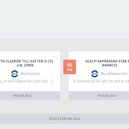
YTA FLEXRÖR TILL KATTEN 5-CYL
HJÄLP! KAMMARNA STÅR 
05
2.4L 170HK
B4204T23
aug
- By KenZoo
- By oldtimersmc
oj, Är det någon här som har[…]
är bekymrad för att om det är s
VISA INLÄGG
VISA INLÄGG
VISA FLER INLÄGG