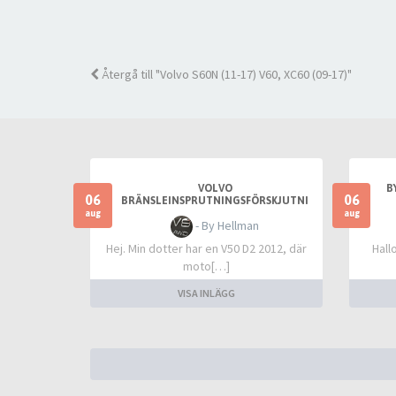
Återgå till "Volvo S60N (11-17) V60, XC60 (09-17)"
VOLVO
B
06
06
BRÄNSLEINSPRUTNINGSFÖRSKJUTNI
NG INLÄRNING VID MAXGRÄNS
aug
aug
- By Hellman
Hej. Min dotter har en V50 D2 2012, där
Hall
moto[…]
VISA INLÄGG