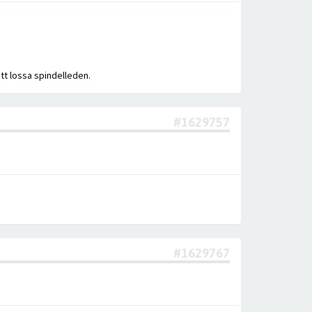
tt lossa spindelleden.
#1629757
#1629767