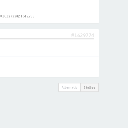
p=1612733#p1612733
#1629774
Alternativ
5 inlägg