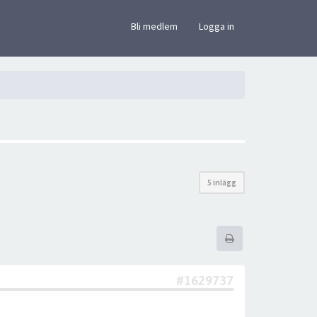
×
Bli medlem
Logga in
5 inlägg
#1629737