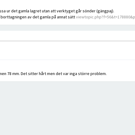
sa ur det gamla lagret utan att verktyget går sönder (gängpaj).
r borttagningen av det gamla på annat sätt
viewtopic.php?f=56&t=178880&
en 78 mm. Det sitter hårt men det var inga större problem.