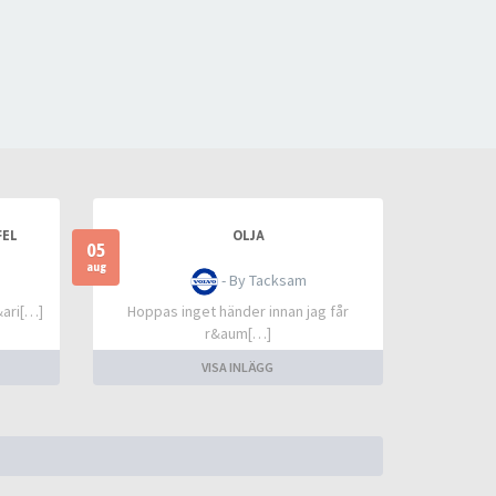
FEL
OLJA
05
aug
- By Tacksam
&ari[…]
Hoppas inget händer innan jag får
r&aum[…]
VISA INLÄGG