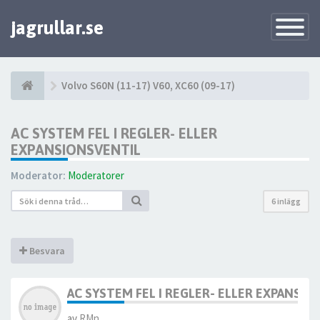
jagrullar.se
Toggle
Navigatio
Volvo S60N (11-17) V60, XC60 (09-17)
AC SYSTEM FEL I REGLER- ELLER
EXPANSIONSVENTIL
Moderator:
Moderatorer
6 inlägg
Besvara
AC SYSTEM FEL I REGLER- ELLER EXPANSI
av
RMn