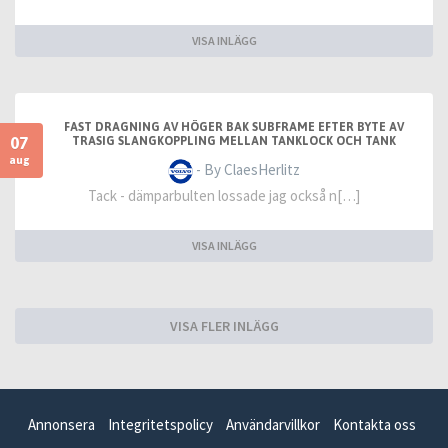
VISA INLÄGG
FAST DRAGNING AV HÖGER BAK SUBFRAME EFTER BYTE AV
07
TRASIG SLANGKOPPLING MELLAN TANKLOCK OCH TANK
aug
- By ClaesHerlitz
Tack - dämparbulten lossade jag också n[…]
VISA INLÄGG
VISA FLER INLÄGG
Annonsera
Integritetspolicy
Användarvillkor
Kontakta oss