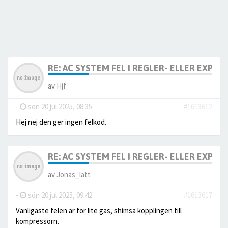
RE: AC SYSTEM FEL I REGLER- ELLER EXPA
av
Hjf
-
sön 20 jul 2025, 08:35
#1613612
Hej nej den ger ingen felkod.
RE: AC SYSTEM FEL I REGLER- ELLER EXPA
av
Jonas_latt
-
sön 20 jul 2025, 09:42
#1613617
Vanligaste felen är för lite gas, shimsa kopplingen till
kompressorn.