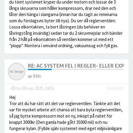
du tömt systemet kryper du under motorn och lossar de 3
långa skruvarna som håller kompressorn, drar ned den och
låter den hänga i slangarna (innan har du tagit av remmarna
som du förslagsvis byter till nya). Du ser då reglerventilen.
Lossa elkontakten, ta bort låsringen (du behöver en
låsringstång invändig) sedan tar du 2 skruvmejslar och bänder
från 2 håll på elkontakten så ventilen kommer ut med ett
"plopp". Montera i omvänd ordning, vakuumsug och fyll gas.
RE: AC SYSTEM FEL I REGLER- ELLER EXPA
av
RMn
-
tis 09 sep 2025, 04:51
#1616981
Hej
Tror att du har rätt att det var reglerventilen. Tänkte att det
var för mycket arbete att chansa att bara byta reglerventilen,
så jag bytte kompressorn mot en ny, inköpt på nätet för
knappt 3000kr (Den gamla hade gått 35000 mil) och nu
fungerar kylan. (Fyllde själv systemet med eget miljövänligare