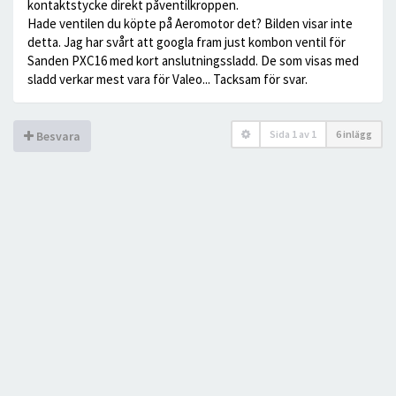
kontaktstycke direkt påventilkroppen.
Hade ventilen du köpte på Aeromotor det? Bilden visar inte
detta. Jag har svårt att googla fram just kombon ventil för
Sanden PXC16 med kort anslutningssladd. De som visas med
sladd verkar mest vara för Valeo... Tacksam för svar.
Sida
1
av
1
6 inlägg
Besvara