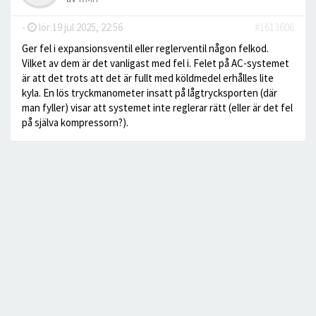
-
lör 19 jul 2025, 22:56
#1613606
Ger fel i expansionsventil eller reglerventil någon felkod.
Vilket av dem är det vanligast med fel i. Felet på AC-systemet
är att det trots att det är fullt med köldmedel erhålles lite
kyla. En lös tryckmanometer insatt på lågtrycksporten (där
man fyller) visar att systemet inte reglerar rätt (eller är det fel
på själva kompressorn?).