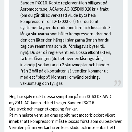
Sanden PXC16. Köpte reglerventilen billigast på
Aeromotors.se, ACAuto AC-025D09 320 kr + frakt
(om du går till ac verkstad vill de byta hela
kompressorn för 12-13000 kr !) När du tömt
systemet kryper du under motorn och lossar de 3
långa skruvarna som håller kompressorn, drar ned
den och låter den hänga i slangarna (innan har du
tagit av remmarna som du förslagsvis byter till
nya). Du ser då reglerventilen. Lossa elkontakten,
ta bort låsringen (du behöver en låsringstång
invändig) sedan tar du 2 skruvmejslar och bänder
från 2 håll på elkontakten så ventilen kommer ut
med ett "plopp". Montera i omvänd ordning,
vakuumsug och fyll gas.
Hej, har själv exakt dessa symptom på min XC60 D3 AWD
my2011. AC-komp-etikett säger Sanden PXC16.
Bra tryck och magnetkoppling funkar.
På min måste ventilen dras uppåt mot motorblocket vilket
innebär att kompressorn måste lossas först som du beskriver.
Ventilen på min verkar ha en kort sladd och inte enbart ett