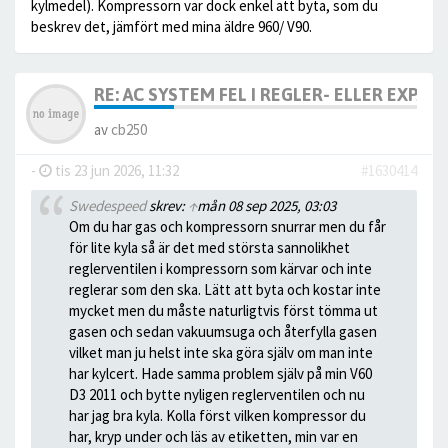
kylmedel). Kompressorn var dock enkel att byta, som du
beskrev det, jämfört med mina äldre 960/ V90.
RE: AC SYSTEM FEL I REGLER- ELLER EXPA
av
cb250
-
tis 23 jun 2026, 11:32
#1630414
Swedespeed
skrev:
↑
mån 08 sep 2025, 03:03
Om du har gas och kompressorn snurrar men du får
för lite kyla så är det med största sannolikhet
reglerventilen i kompressorn som kärvar och inte
reglerar som den ska. Lätt att byta och kostar inte
mycket men du måste naturligtvis först tömma ut
gasen och sedan vakuumsuga och återfylla gasen
vilket man ju helst inte ska göra själv om man inte
har kylcert. Hade samma problem själv på min V60
D3 2011 och bytte nyligen reglerventilen och nu
har jag bra kyla. Kolla först vilken kompressor du
har, kryp under och läs av etiketten, min var en