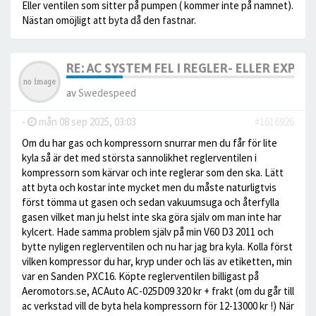
Eller ventilen som sitter på pumpen ( kommer inte på namnet).
Nästan omöjligt att byta då den fastnar.
RE: AC SYSTEM FEL I REGLER- ELLER EXPA
av
Swedespeed
-
mån 08 sep 2025, 03:03
#1616926
Om du har gas och kompressorn snurrar men du får för lite
kyla så är det med största sannolikhet reglerventilen i
kompressorn som kärvar och inte reglerar som den ska. Lätt
att byta och kostar inte mycket men du måste naturligtvis
först tömma ut gasen och sedan vakuumsuga och återfylla
gasen vilket man ju helst inte ska göra själv om man inte har
kylcert. Hade samma problem själv på min V60 D3 2011 och
bytte nyligen reglerventilen och nu har jag bra kyla. Kolla först
vilken kompressor du har, kryp under och läs av etiketten, min
var en Sanden PXC16. Köpte reglerventilen billigast på
Aeromotors.se, ACAuto AC-025D09 320 kr + frakt (om du går till
ac verkstad vill de byta hela kompressorn för 12-13000 kr !) När