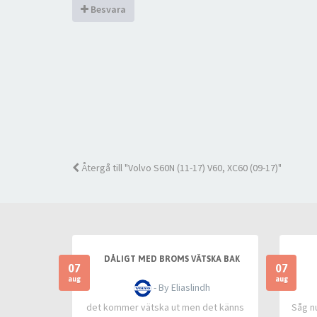
Besvara
Återgå till "Volvo S60N (11-17) V60, XC60 (09-17)"
DÅLIGT MED BROMS VÄTSKA BAK
07
07
aug
aug
- By Eliaslindh
det kommer vätska ut men det känns
Såg n