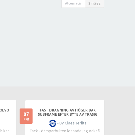
Alternativ
2 inlägg
VOLVO
FAST DRAGNING AV HÖGER BAK
07
SUBFRAME EFTER BYTE AV TRASIG
SLANGKOPPLING MELLAN TANKLOCK
aug
- By ClaesHerlitz
OCH TANK
ch kan
Tack - dämparbulten lossade jag också