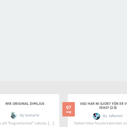
NYA ORIGINAL DIMLJUS
VAD HAR NI GJORT FÖR ER 
07
IDAG? (2.0)
aug
- By lennarte
- By Jallemet
u att "bogserluckan" saknas..[…]
Tankat mina fossila kamrater o