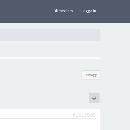
×
Bli medlem
Logga in
2 inlägg
#1613585