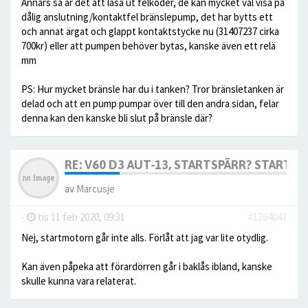
Annars så är det att läsa ut felkoder, de kan mycket väl visa på
dålig anslutning/kontaktfel bränslepump, det har bytts ett
och annat ärgat och glappt kontaktstycke nu (31407237 cirka
700kr) eller att pumpen behöver bytas, kanske även ett relä
mm
PS: Hur mycket bränsle har du i tanken? Tror bränsletanken är
delad och att en pump pumpar över till den andra sidan, felar
denna kan den kanske bli slut på bränsle där?
RE: V60 D3 AUT-13, STARTSPÄRR? STARTAR 
av
Marcusje
-
tis 11 feb 2020, 09:31
#1364043
Nej, startmotorn går inte alls. Förlåt att jag var lite otydlig.
Kan även påpeka att förardörren går i baklås ibland, kanske
skulle kunna vara relaterat.