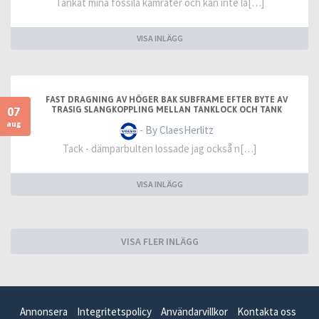
Tankat mina fossila kamrater och kan inte lå[…]
VISA INLÄGG
FAST DRAGNING AV HÖGER BAK SUBFRAME EFTER BYTE AV
07
TRASIG SLANGKOPPLING MELLAN TANKLOCK OCH TANK
aug
- By ClaesHerlitz
Tack - dämparbulten lossade jag också n[…]
VISA INLÄGG
VISA FLER INLÄGG
Annonsera
Integritetspolicy
Användarvillkor
Kontakta oss