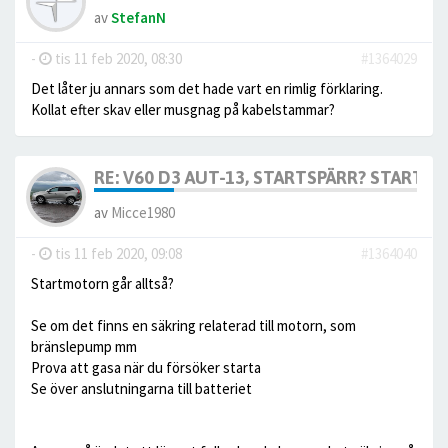
av
StefanN
-
tis 11 feb 2020, 08:30
#1364029
Det låter ju annars som det hade vart en rimlig förklaring.
Kollat efter skav eller musgnag på kabelstammar?
RE: V60 D3 AUT-13, STARTSPÄRR? STARTAR 
av
Micce1980
-
tis 11 feb 2020, 09:08
#1364040
Startmotorn går alltså?
Se om det finns en säkring relaterad till motorn, som
bränslepump mm
Prova att gasa när du försöker starta
Se över anslutningarna till batteriet