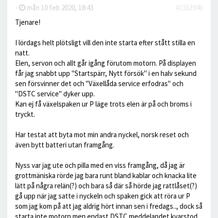
-
mån 10 feb 2020, 18:43
#1363946
Tjenare!
I lördags helt plötsligt vill den inte starta efter stått stilla en
natt.
Elen, servon och allt går igång förutom motorn. På displayen
får jag snabbt upp "Startspärr, Nytt försök" i en halv sekund
sen försvinner det och "Växellåda service erfodras" och
"DSTC service" dyker upp.
Kan ej få växelspaken ur P läge trots elen är på och broms i
tryckt.
Har testat att byta mot min andra nyckel, norsk reset och
även bytt batteri utan framgång.
Nyss var jag ute och pilla med en viss framgång, då jag är
grottmäniska rörde jag bara runt bland kablar och knacka lite
lätt på några relän(?) och bara så där så hörde jag rattlåset(?)
gå upp när jag satte i nyckeln och spaken gick att röra ur P
som jag kom på att jag aldrig hört innan sen i fredags.., dock så
starta inte motorn men endast DSTC meddelandet kvarstod.