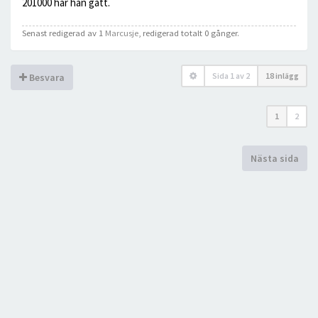
201000 har han gått.
Senast redigerad av 1
Marcusje
, redigerad totalt 0 gånger.
Sida
1
av
2
18 inlägg
Besvara
1
2
Nästa sida