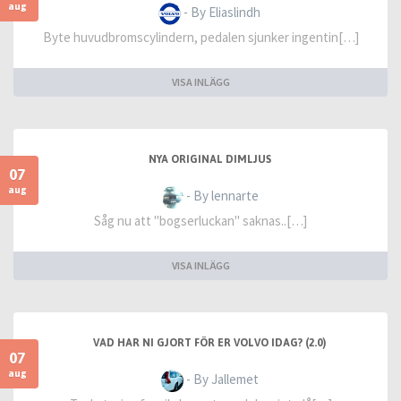
aug
- By Eliaslindh
Byte huvudbromscylindern, pedalen sjunker ingentin[…]
VISA INLÄGG
NYA ORIGINAL DIMLJUS
07
aug
- By lennarte
Såg nu att "bogserluckan" saknas..[…]
VISA INLÄGG
VAD HAR NI GJORT FÖR ER VOLVO IDAG? (2.0)
07
aug
- By Jallemet