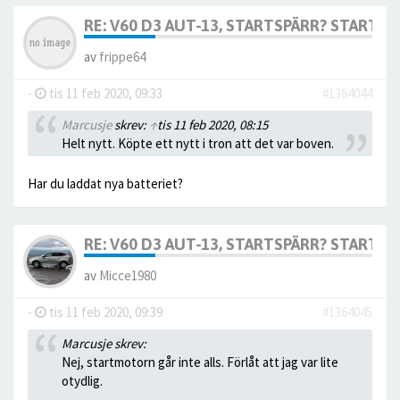
RE: V60 D3 AUT-13, STARTSPÄRR? STARTAR 
av
frippe64
-
tis 11 feb 2020, 09:33
#1364044
Marcusje
skrev:
↑
tis 11 feb 2020, 08:15
Helt nytt. Köpte ett nytt i tron att det var boven.
Har du laddat nya batteriet?
RE: V60 D3 AUT-13, STARTSPÄRR? STARTAR 
av
Micce1980
-
tis 11 feb 2020, 09:39
#1364045
Marcusje skrev:
Nej, startmotorn går inte alls. Förlåt att jag var lite
otydlig.