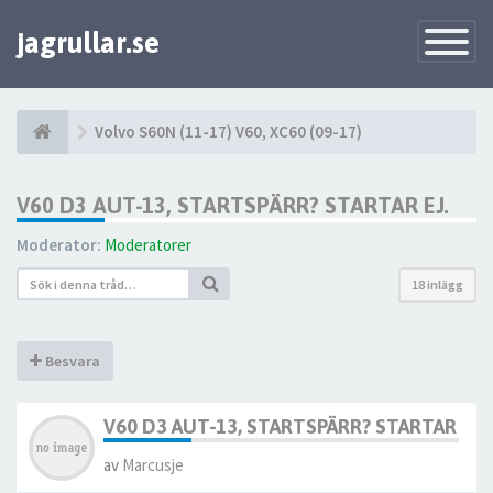
jagrullar.se
Toggle
Navigatio
Volvo S60N (11-17) V60, XC60 (09-17)
V60 D3 AUT-13, STARTSPÄRR? STARTAR EJ.
Moderator:
Moderatorer
18 inlägg
Besvara
V60 D3 AUT-13, STARTSPÄRR? STARTAR EJ.
av
Marcusje