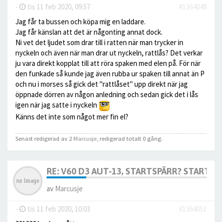
-
tis 11 feb 2020, 09:57
#1364048
Jag får ta bussen och köpa mig en laddare.
Jag får känslan att det är någonting annat dock.
Ni vet det ljudet som drar till i ratten när man trycker in
nyckeln och även när man drar ut nyckeln, rattlås? Det verkar
ju vara direkt kopplat till att röra spaken med elen på. För när
den funkade så kunde jag även rubba ur spaken till annat än P
och nu i morses så gick det "rattlåset" upp direkt när jag
öppnade dörren av någon anledning och sedan gick det i lås
igen när jag satte i nyckeln
Känns det inte som något mer fin el?
Senast redigerad av 2
Marcusje
, redigerad totalt 0 gång.
RE: V60 D3 AUT-13, STARTSPÄRR? STARTAR 
av
Marcusje
-
tis 11 feb 2020, 10:03
#1364051