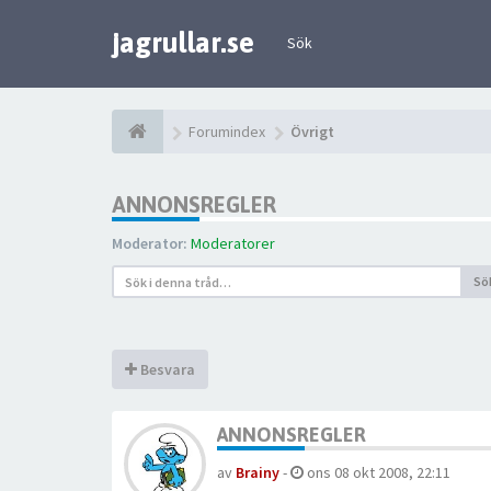
jagrullar.se
Sök
Forumindex
Övrigt
ANNONSREGLER
Moderator:
Moderatorer
Sö
Besvara
ANNONSREGLER
av
Brainy
-
ons 08 okt 2008, 22:11