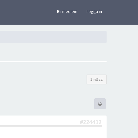
×
Bli medlem
Logga in
1 inlägg
#224412