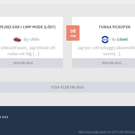
70 2013 GÅR I LIMP MODE (LÖST)
TUNGA PICKUP:ER
08
aug
- By sthlm
- By
Lövet
 UnleashFusion, Jag hittade att
Jag bor i ett nybyggt villaområd
redan vid 20g […]
samm[…]
VISA INLÄGG
VISA INLÄGG
VISA FLER INLÄGG
a oss
- Alla tidsangivelser är UTC+02:00 Eu