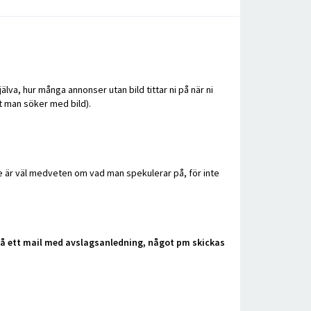
jälva, hur många annonser utan bild tittar ni på när ni
et man söker med bild).
pare är väl medveten om vad man spekulerar på, för inte
 få ett mail med avslagsanledning, något pm skickas