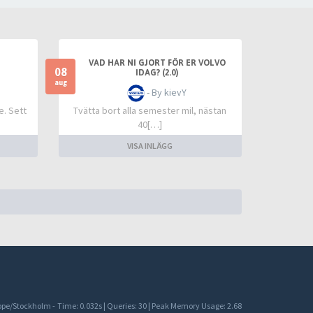
VAD HAR NI GJORT FÖR ER VOLVO
08
IDAG? (2.0)
aug
- By kievY
e. Sett
Tvätta bort alla semester mil, nästan
40[…]
VISA INLÄGG
rope/Stockholm -
Time: 0.032s
|
Queries: 30
| Peak Memory Usage: 2.68