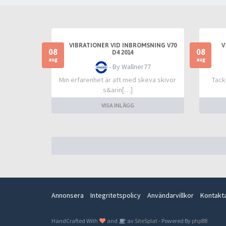
VIBRATIONER VID INBROMSNING V70
V
08
08
D4 2014
aug
aug
- By Wallner77
Min erfarenhet är att med skeva skivor
Tack
s&arin[…]
VISA INLÄGG
Annonsera
Integritetspolicy
Användarvillkor
Kontakt
HandCrafted With
and
av
SiteSplat
- Powered By
phpBB