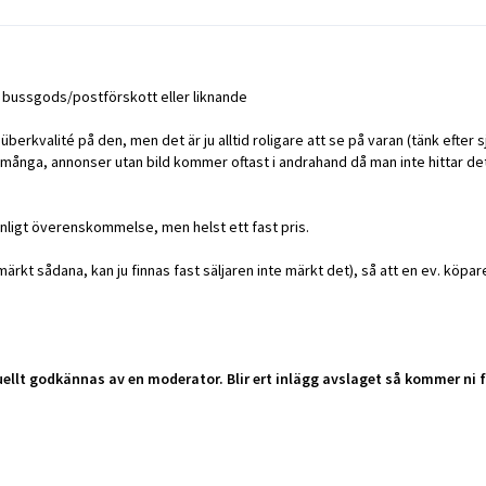
d bussgods/postförskott eller liknande
 überkvalité på den, men det är ju alltid roligare att se på varan (tänk efter s
tför många, annonser utan bild kommer oftast i andrahand då man inte hittar d
 enligt överenskommelse, men helst ett fast pris.
ni märkt sådana, kan ju finnas fast säljaren inte märkt det), så att en ev. kö
uellt godkännas av en moderator. Blir ert inlägg avslaget så kommer ni