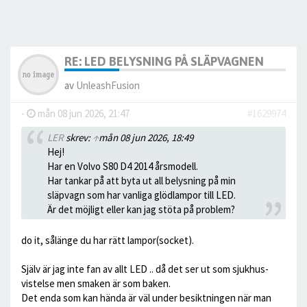
RE: LED BELYSNING PÅ SLÄPVAGNEN
av
UnleashFusion
-
mån 08 jun 2026, 21:47
#1629974
LER
skrev:
↑
mån 08 jun 2026, 18:49
Hej!
Har en Volvo S80 D4 2014 årsmodell.
Har tankar på att byta ut all belysning på min
släpvagn som har vanliga glödlampor till LED.
Är det möjligt eller kan jag stöta på problem?
do it, sålänge du har rätt lampor(socket).
Själv är jag inte fan av allt LED .. då det ser ut som sjukhus-
vistelse men smaken är som baken.
Det enda som kan hända är väl under besiktningen när man