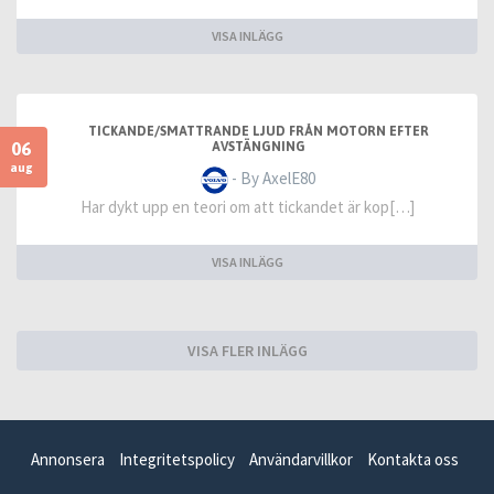
VISA INLÄGG
TICKANDE/SMATTRANDE LJUD FRÅN MOTORN EFTER
06
AVSTÄNGNING
aug
- By AxelE80
Har dykt upp en teori om att tickandet är kop[…]
VISA INLÄGG
VISA FLER INLÄGG
Annonsera
Integritetspolicy
Användarvillkor
Kontakta oss