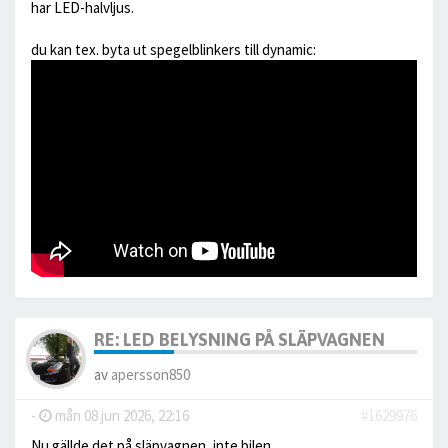
har LED-halvljus.
du kan tex. byta ut spegelblinkers till dynamic:
RE: LED BELYSNING PÅ SLÄPVAGNEN
av
apersson850
-
mån 08 jun 2026, 22:16
#1629976
Nu gällde det på släpvagnen, inte bilen.