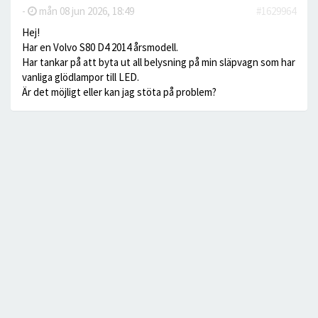
-
mån 08 jun 2026, 18:49
#1629964
Hej!
Har en Volvo S80 D4 2014 årsmodell.
Har tankar på att byta ut all belysning på min släpvagn som har
vanliga glödlampor till LED.
Är det möjligt eller kan jag stöta på problem?