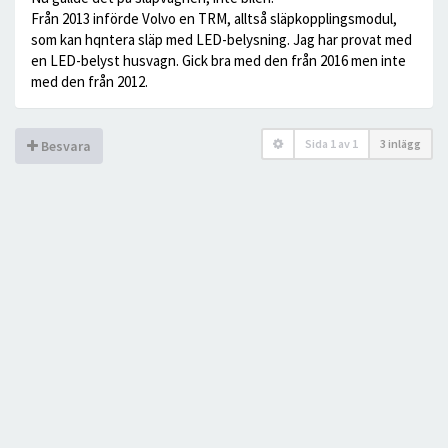
Från 2013 införde Volvo en TRM, alltså släpkopplingsmodul,
som kan hqntera släp med LED-belysning. Jag har provat med
en LED-belyst husvagn. Gick bra med den från 2016 men inte
med den från 2012.
Sida
1
av
1
3 inlägg
Besvara