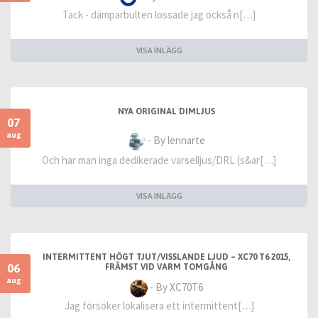
Tack - dämparbulten lossade jag också n[…]
VISA INLÄGG
NYA ORIGINAL DIMLJUS
07
aug
- By lennarte
Och har man inga dedikerade varselljus/DRL (s&ar[…]
VISA INLÄGG
INTERMITTENT HÖGT TJUT/VISSLANDE LJUD – XC70 T6 2015,
06
FRÄMST VID VARM TOMGÅNG
aug
- By XC70T6
Jag försöker lokalisera ett intermittent[…]