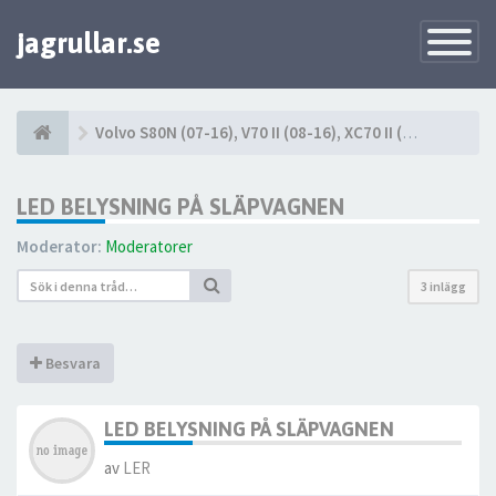
jagrullar.se
Toggle
Navigatio
Volvo S80N (07-16), V70 II (08-16), XC70 II (08-16)
LED BELYSNING PÅ SLÄPVAGNEN
Moderator:
Moderatorer
3 inlägg
Besvara
LED BELYSNING PÅ SLÄPVAGNEN
av
LER