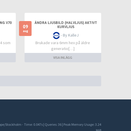
NG V70
ÄNDRA LJUSBILD (HALVLJUS) AKTIVT
09
KURVLJUS
aug
- By KalleJ
14 som
Brukade vara 6mm hex på äldre
generatio[…]
VISA INLÄGG
rope/Stockholm -
Time: 0.047s
|
Queries: 36
| Peak Memory Usage: 3.24
MiB