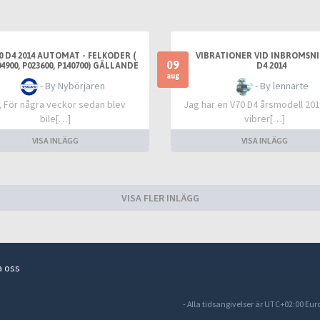
0 D4 2014 AUTOMAT - FELKODER (
VIBRATIONER VID INBROMSNI
09
4900, P023600, P140700) GÄLLANDE
D4 2014
TURBO
aug
- By Nybörjaren
- By lennarte
, För några veckor sedan blev
Jag har en V70 D4 årsmodell 20
bile[…]
vibrer[…]
VISA INLÄGG
VISA INLÄGG
VISA FLER INLÄGG
a oss
- Alla tidsangivelser är UTC+02:00 Eu