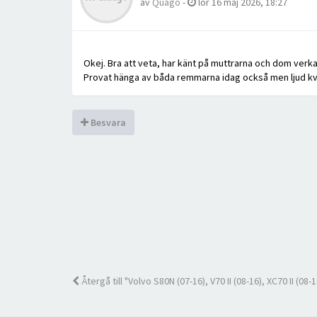
av
Quago
-
lör 16 maj 2026, 18:27
Okej. Bra att veta, har känt på muttrarna och dom verkar
Provat hänga av båda remmarna idag också men ljud kvars
Besvara
Återgå till "Volvo S80N (07-16), V70 II (08-16), XC70 II (08-1