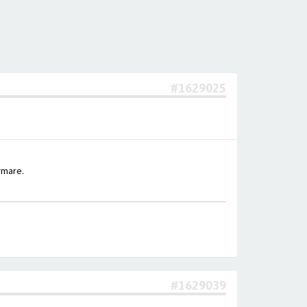
#1629025
rmare.
#1629039