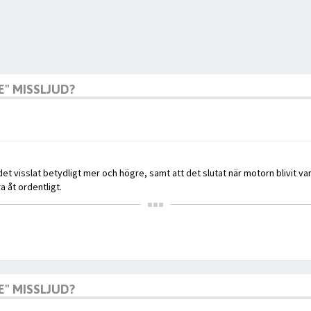
E" MISSLJUD?
et visslat betydligt mer och högre, samt att det slutat när motorn blivit va
a åt ordentligt.
E" MISSLJUD?