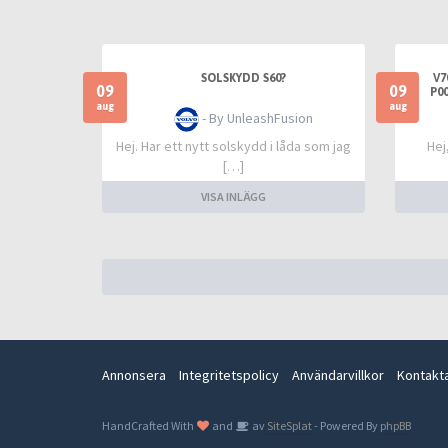
SOLSKYDD S60?
V7
09
09
P00
aug
aug
- By UnleashFusion
Hej. Har ett nytt solskydd i låda som jag
Hej
[…]
VISA INLÄGG
Annonsera
Integritetspolicy
Användarvillkor
Kontakt
HandCrafted With
and
av
SiteSplat
- Powered By
phpBB