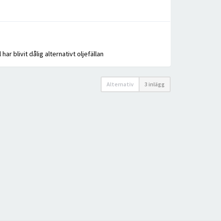
 blivit dålig alternativt oljefällan
Alternativ
3 inlägg