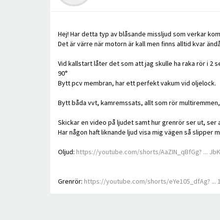
Hej! Har detta typ av blåsande missljud som verkar kom
Det är värre när motorn är kall men finns alltid kvar ändå
Vid kallstart låter det som att jag skulle ha raka rör i
90°
Bytt pcv membran, har ett perfekt vakum vid oljelock.
Bytt båda vvt, kamremssats, allt som rör multiremmen, in
Skickar en video på ljudet samt hur grenrör ser ut, ser 
Har någon haft liknande ljud visa mig vägen så slipper
Oljud:
https://youtube.com/shorts/AaZIN_qBfGg? ... J
Grenrör:
https://youtube.com/shorts/eYe105_dfAg? ...