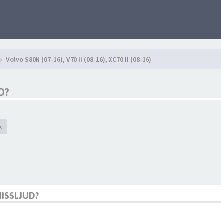
Volvo S80N (07-16), V70 II (08-16), XC70 II (08-16)
D?
k
MISSLJUD?