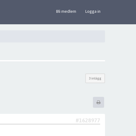
×
Bli medlem
Logga in
3 inlägg
#1628977