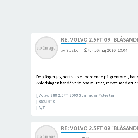
RE: VOLVO 2.5FT 09 "BLÅSAND
av
Slasken
-
lör 16 maj 2026, 10:04
De gånger jag hört visslet beroende på grenröret, har d
Anledningen har då varit lösa muttrar, räckte med att dr
[
Volvo S80 2.5FT 2009 Summum Polestar
]
[
B5254T8
]
[
A/T
]
RE: VOLVO 2.5FT 09 "BLÅSAND