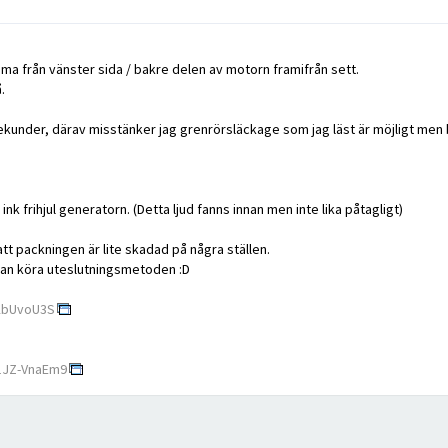
ma från vänster sida / bakre delen av motorn framifrån sett.
.
 2 sekunder, därav misstänker jag grenrörsläckage som jag läst är möjligt men
k frihjul generatorn. (Detta ljud fanns innan men inte lika påtagligt)
att packningen är lite skadad på några ställen.
 man köra uteslutningsmetoden :D
bKbUvoU3S
 1JZ-VnaEm9