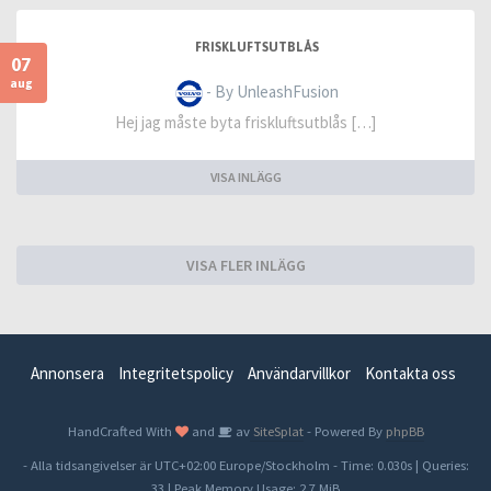
FRISKLUFTSUTBLÅS
07
aug
- By UnleashFusion
Hej jag måste byta friskluftsutblås […]
VISA INLÄGG
VISA FLER INLÄGG
Annonsera
Integritetspolicy
Användarvillkor
Kontakta oss
HandCrafted With
and
av
SiteSplat
- Powered By
phpBB
- Alla tidsangivelser är UTC+02:00 Europe/Stockholm -
Time: 0.030s
|
Queries:
33
| Peak Memory Usage: 2.7 MiB