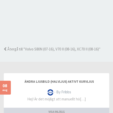
Återgå till "Volvo S80N (07-16), V70 II (08-16), XC70 II (08-16)"
ÄNDRA LJUSBILD (HALVLJUS) AKTIVT KURVLJUS
08
aug
- By Fribbs
Hej! Är det möjligt att manuellt hö[…]
VISA INLÄGG