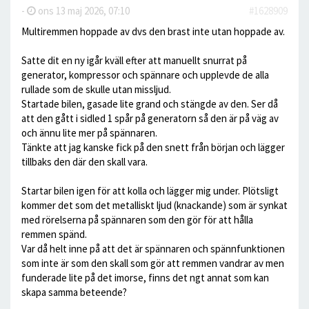
-
ons 13 maj 2026, 07:10
#1628909
Multiremmen hoppade av dvs den brast inte utan hoppade av.
Satte dit en ny igår kväll efter att manuellt snurrat på
generator, kompressor och spännare och upplevde de alla
rullade som de skulle utan missljud.
Startade bilen, gasade lite grand och stängde av den. Ser då
att den gått i sidled 1 spår på generatorn så den är på väg av
och ännu lite mer på spännaren.
Tänkte att jag kanske fick på den snett från början och lägger
tillbaks den där den skall vara.
Startar bilen igen för att kolla och lägger mig under. Plötsligt
kommer det som det metalliskt ljud (knackande) som är synkat
med rörelserna på spännaren som den gör för att hålla
remmen spänd.
Var då helt inne på att det är spännaren och spännfunktionen
som inte är som den skall som gör att remmen vandrar av men
funderade lite på det imorse, finns det ngt annat som kan
skapa samma beteende?