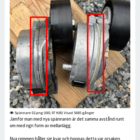
Spännare 02.png (681.97 KiB) Visad 5685 gånger
Jämför man med nya spännaren är det samma avstånd runt
om med ngn form av mellanlägg.
Nya remmen håller sig kvar och hoppas detta var orsaken.