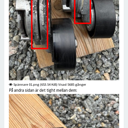
Spännare 01.png (653.54 KiB) Visad 5685 gånger
På andra sidan är det tight mellan dem: