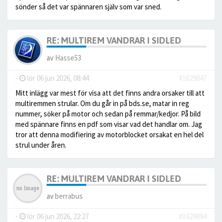
sönder så det var spännaren själv som var sned.
RE: MULTIREM VANDRAR I SIDLED
av
Hasse53
-
lör 06 jun 2026, 08:44
#1629847
Mitt inlägg var mest för visa att det finns andra orsaker till att
multiremmen strular. Om du går in på bds.se, matar in reg
nummer, söker på motor och sedan på remmar/kedjor. På bild
med spännare finns en pdf som visar vad det handlar om. Jag
tror att denna modifiering av motorblocket orsakat en hel del
strul under åren.
RE: MULTIREM VANDRAR I SIDLED
av
berrabus
-
lör 06 jun 2026, 22:27
#1629894