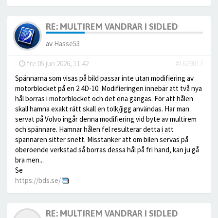
RE: MULTIREM VANDRAR I SIDLED
av
Hasse53
-
fre 05 jun 2026, 11:42
#1629817
Spännarna som visas på bild passar inte utan modifiering av
motorblocket på en 2.4D-10. Modifieringen innebär att två nya
hål borras i motorblocket och det ena gängas. För att hålen
skall hamna exakt rätt skall en tolk/jigg användas. Har man
servat på Volvo ingår denna modifiering vid byte av multirem
och spännare. Hamnar hålen fel resulterar detta i att
spännaren sitter snett. Misstänker att om bilen servas på
oberoende verkstad så borras dessa hål på fri hand, kan ju gå
bra men...
Se
https://bds.se/
RE: MULTIREM VANDRAR I SIDLED