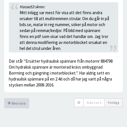
Hasse53 skrev:
Mitt inlägg var mest för visa att det finns andra
orsaker till att multiremmen strular. Om du går in på
bds.se, matar in reg nummer, söker på motor och
sedan på remmar/kedjor. På bild med spännare
finns en pdf som visar vad det handlar om. Jag tror
att denna modifiering av motorblocket orsakat en
hel del strul under åren.
Där står "Ersätter hydraulisk spännare från motornr 884798
Om hydralisk spännare är monterad krävs ombyggnad
Borrning och gängning i motorblocket.". Har aldrig sett en
hydraulisk spännare på en 2.4d och då har jag varit på några
stycken mellan 2008-2016.
Sida
1
av
1
9 inlägg
Besvara