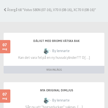
Återgå till "Volvo S80N (07-16), V70 II (08-16), XC70 II (08-16)"
DÅLIGT MED BROMS VÄTSKA BAK
07
aug
- By lennarte
Kan det vara fel på en ny huvudcylinder??? D[…]
VISA INLÄGG
NYA ORIGINAL DIMLJUS
07
aug
- By lennarte
Såg nu att "bogserluckan" saknas..[…]