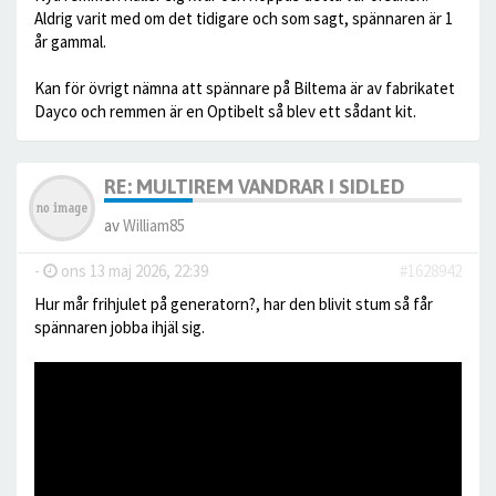
Aldrig varit med om det tidigare och som sagt, spännaren är 1
år gammal.
Kan för övrigt nämna att spännare på Biltema är av fabrikatet
Dayco och remmen är en Optibelt så blev ett sådant kit.
RE: MULTIREM VANDRAR I SIDLED
av
William85
-
ons 13 maj 2026, 22:39
#1628942
Hur mår frihjulet på generatorn?, har den blivit stum så får
spännaren jobba ihjäl sig.