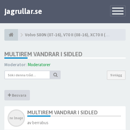
jagrullar.se
Toggle
Navigatio
Volvo S80N (07-16), V70 II (08-16), XC70 II (08-16)
MULTIREM VANDRAR I SIDLED
Moderator:
Moderatorer
9 inlägg
Besvara
MULTIREM VANDRAR I SIDLED
av
berrabus