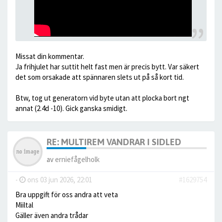
Missat din kommentar.
Ja frihjulet har suttit helt fast men är precis bytt. Var säkert
det som orsakade att spännaren slets ut på så kort tid.
Btw, tog ut generatorn vid byte utan att plocka bort ngt
annat (2.4d -10). Gick ganska smidigt.
RE: MULTIREM VANDRAR I SIDLED
av
erniefågelholk
-
ons 03 jun 2026, 22:01
#1629754
Bra uppgift för oss andra att veta
Miiltal
Gäller även andra trådar