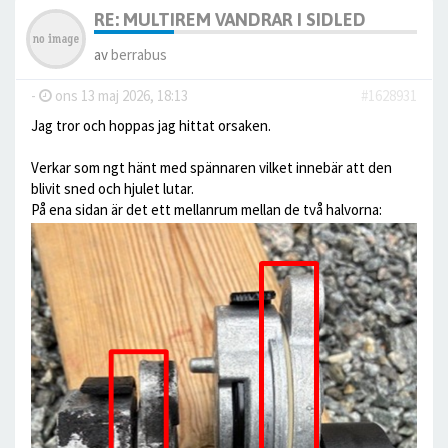
RE: MULTIREM VANDRAR I SIDLED
av
berrabus
-
ons 13 maj 2026, 18:13
#1628931
Jag tror och hoppas jag hittat orsaken.
Verkar som ngt hänt med spännaren vilket innebär att den
blivit sned och hjulet lutar.
På ena sidan är det ett mellanrum mellan de två halvorna: