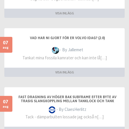
VISA INLÄGG
VAD HAR NI GJORT FÖR ER VOLVO IDAG? (2.0)
07
aug
- By Jallemet
Tankat mina fossila kamrater och kan inte lå[…]
VISA INLÄGG
FAST DRAGNING AV HÖGER BAK SUBFRAME EFTER BYTE AV
07
TRASIG SLANGKOPPLING MELLAN TANKLOCK OCH TANK
aug
- By ClaesHerlitz
Tack - dämparbulten lossade jag också n[…]