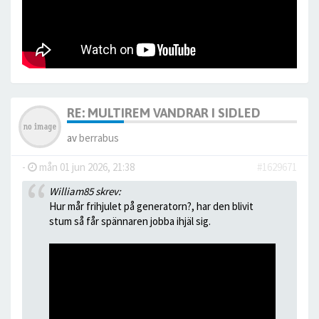
RE: MULTIREM VANDRAR I SIDLED
av
berrabus
-
mån 01 jun 2026, 21:38
#1629671
William85 skrev:
Hur mår frihjulet på generatorn?, har den blivit
stum så får spännaren jobba ihjäl sig.