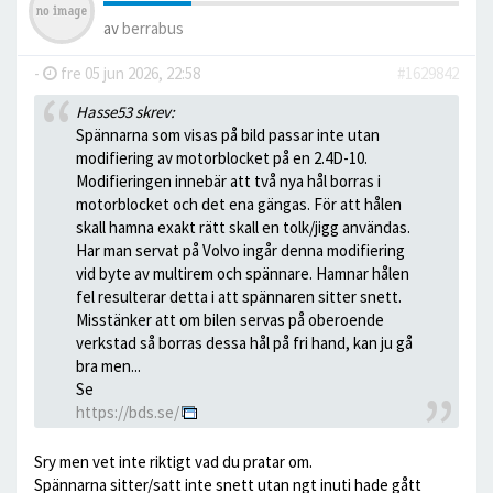
av
berrabus
-
fre 05 jun 2026, 22:58
#1629842
Hasse53 skrev:
Spännarna som visas på bild passar inte utan
modifiering av motorblocket på en 2.4D-10.
Modifieringen innebär att två nya hål borras i
motorblocket och det ena gängas. För att hålen
skall hamna exakt rätt skall en tolk/jigg användas.
Har man servat på Volvo ingår denna modifiering
vid byte av multirem och spännare. Hamnar hålen
fel resulterar detta i att spännaren sitter snett.
Misstänker att om bilen servas på oberoende
verkstad så borras dessa hål på fri hand, kan ju gå
bra men...
Se
https://bds.se/
Sry men vet inte riktigt vad du pratar om.
Spännarna sitter/satt inte snett utan ngt inuti hade gått