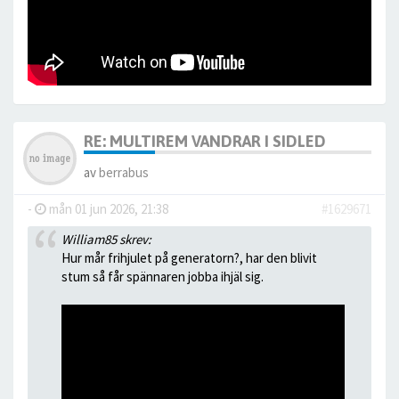
RE: MULTIREM VANDRAR I SIDLED
av
berrabus
-
mån 01 jun 2026, 21:38
#1629671
William85 skrev:
Hur mår frihjulet på generatorn?, har den blivit
stum så får spännaren jobba ihjäl sig.