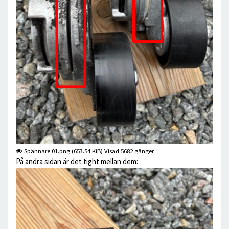
Spännare 01.png (653.54 KiB) Visad 5682 gånger
På andra sidan är det tight mellan dem: