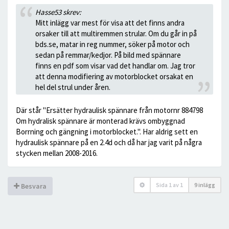
Hasse53 skrev:
Mitt inlägg var mest för visa att det finns andra
orsaker till att multiremmen strular. Om du går in på
bds.se, matar in reg nummer, söker på motor och
sedan på remmar/kedjor. På bild med spännare
finns en pdf som visar vad det handlar om. Jag tror
att denna modifiering av motorblocket orsakat en
hel del strul under åren.
Där står "Ersätter hydraulisk spännare från motornr 884798
Om hydralisk spännare är monterad krävs ombyggnad
Borrning och gängning i motorblocket.". Har aldrig sett en
hydraulisk spännare på en 2.4d och då har jag varit på några
stycken mellan 2008-2016.
Sida
1
av
1
9 inlägg
Besvara