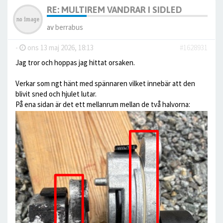
RE: MULTIREM VANDRAR I SIDLED
av
berrabus
-
ons 13 maj 2026, 18:13
#1628931
Jag tror och hoppas jag hittat orsaken.
Verkar som ngt hänt med spännaren vilket innebär att den
blivit sned och hjulet lutar.
På ena sidan är det ett mellanrum mellan de två halvorna: