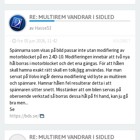
RE: MULTIREM VANDRAR I SIDLED
av
Hasse53
-
fre 05 jun 2026, 11:42
#1629817
Spännarna som visas på bild passar inte utan modifiering av
motorblocket på en 2.4D-10. Modifieringen innebär att två nya
hål borras i motorblocket och det ena gängas. För att hålen
skall hamna exakt rätt skall en tolk/jigg användas. Har man
servat på Volvo ingår denna modifiering vid byte av multirem
och spännare. Hamnar hålen fel resulterar detta i att
spännaren sitter snett. Misstänker att om bilen servas på
oberoende verkstad så borras dessa hål på fri hand, kan ju gå
bra men...
Se
https://bds.se/
RE: MULTIREM VANDRAR I SIDLED