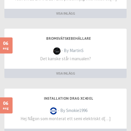
VISA INLÄGG
BROMSVÄTSKEBEHÅLLARE
06
aug
- By MartinS
Det kanske står i manualen?
VISA INLÄGG
INSTALLATION DRAG XC40 EL
06
aug
- By Smokie1996
Hej Någon som monterat ett semi elektriskt d[…]