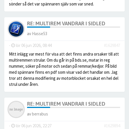
sönder så det var spännaren själv som var sned.
RE: MULTIREM VANDRAR I SIDLED
av
Hasse53
-
lör 06 jun 2026, 08:44
#1629847
Mitt inlägg var mest för visa att det finns andra orsaker till att
multiremmen strular. Om du går in på bds.se, matar in reg
nummer, söker på motor och sedan på remmar/kedjor. På bild
med spännare finns en pdf som visar vad det handlar om. Jag
tror att denna modifiering av motorblocket orsakat en hel del
strul under åren.
RE: MULTIREM VANDRAR I SIDLED
av
berrabus
-
lör 06 jun 2026, 22:27
#1629894