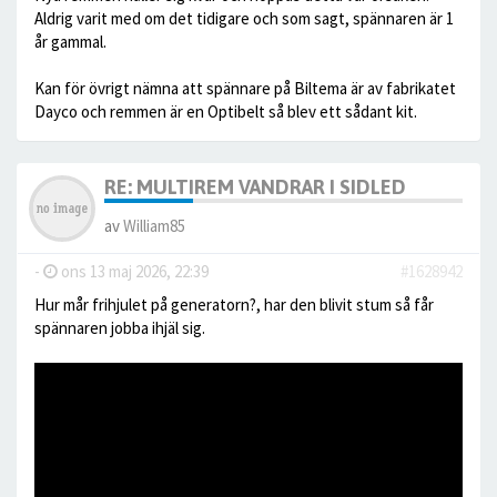
Aldrig varit med om det tidigare och som sagt, spännaren är 1
år gammal.
Kan för övrigt nämna att spännare på Biltema är av fabrikatet
Dayco och remmen är en Optibelt så blev ett sådant kit.
RE: MULTIREM VANDRAR I SIDLED
av
William85
-
ons 13 maj 2026, 22:39
#1628942
Hur mår frihjulet på generatorn?, har den blivit stum så får
spännaren jobba ihjäl sig.