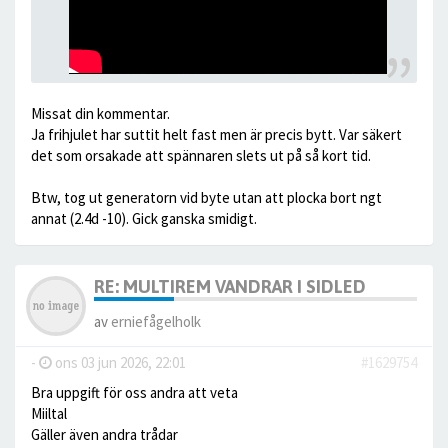
Missat din kommentar.
Ja frihjulet har suttit helt fast men är precis bytt. Var säkert
det som orsakade att spännaren slets ut på så kort tid.
Btw, tog ut generatorn vid byte utan att plocka bort ngt
annat (2.4d -10). Gick ganska smidigt.
RE: MULTIREM VANDRAR I SIDLED
av
erniefågelholk
-
ons 03 jun 2026, 22:01
#1629754
Bra uppgift för oss andra att veta
Miiltal
Gäller även andra trådar