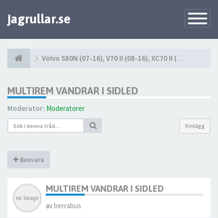
jagrullar.se
Toggle
Navigatio
Volvo S80N (07-16), V70 II (08-16), XC70 II (08-16)
MULTIREM VANDRAR I SIDLED
Moderator:
Moderatorer
9 inlägg
Besvara
MULTIREM VANDRAR I SIDLED
av
berrabus