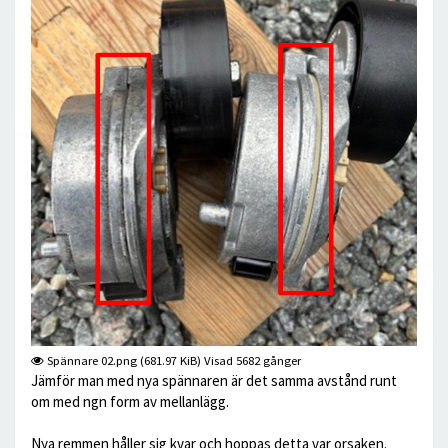
Spännare 02.png (681.97 KiB) Visad 5682 gånger
Jämför man med nya spännaren är det samma avstånd runt
om med ngn form av mellanlägg.
Nya remmen håller sig kvar och hoppas detta var orsaken.