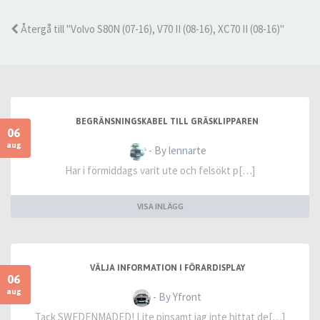
Återgå till "Volvo S80N (07-16), V70 II (08-16), XC70 II (08-16)"
BEGRÄNSNINGSKABEL TILL GRÄSKLIPPAREN
06
aug
- By lennarte
Har i förmiddags varit ute och felsökt p[…]
VISA INLÄGG
VÄLJA INFORMATION I FÖRARDISPLAY
06
aug
- By Yfront
Tack SWEDENMADED! Lite pinsamt jag inte hittat de[…]