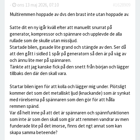
-
ons 13 maj 2026, 07:10
#1628909
Multiremmen hoppade av dvs den brast inte utan hoppade av.
Satte dit en ny igår kväll efter att manuellt snurrat på
generator, kompressor och spännare och upplevde de alla
rullade som de skulle utan missljud.
Startade bilen, gasade lite grand och stängde av den. Ser då
att den gått i sidled 1 spår på generatorn så den är på väg av
och ännu lite mer på spännaren.
Tänkte att jag kanske fick på den snett från början och lägger
tillbaks den där den skall vara.
Startar bilen igen för att kolla och lägger mig under. Plötsligt
kommer det som det metalliskt ljud (knackande) som är synkat
med rörelserna på spännaren som den gör för att hålla
remmen spänd.
Var då helt inne på att det är spännaren och spännfunktionen
som inte är som den skall som gör att remmen vandrar av men
funderade lite på det imorse, finns det ngt annat som kan
skapa samma beteende?