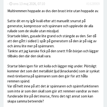
-
ons 13 maj 2026, 07:10
#1628909
Multiremmen hoppade av dvs den brast inte utan hoppade av.
Satte dit en ny igår kväll efter att manuellt snurrat på
generator, kompressor och spännare och upplevde de alla
rullade som de skulle utan missljud.
Startade bilen, gasade lite grand och stängde av den. Ser då
att den gått i sidled 1 spår på generatorn så den är på väg av
och ännu lite mer på spännaren.
Tänkte att jag kanske fick på den snett från början och lägger
tillbaks den där den skall vara.
Startar bilen igen för att kolla och lägger mig under. Plötsligt
kommer det som det metalliskt ljud (knackande) som är synkat
med rörelserna på spännaren som den gör för att hålla
remmen spänd.
Var då helt inne på att det är spännaren och spännfunktionen
som inte är som den skall som gör att remmen vandrar av men
funderade lite på det imorse, finns det ngt annat som kan
skapa samma beteende?