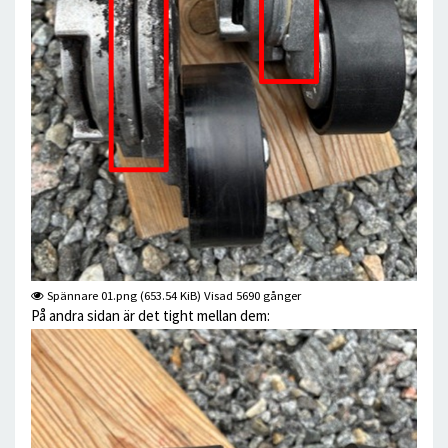
Spännare 01.png (653.54 KiB) Visad 5690 gånger
På andra sidan är det tight mellan dem: