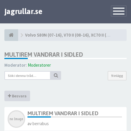
jagrullar.se
Toggle
Navigatio
Volvo S80N (07-16), V70 II (08-16), XC70 II (08-16)
MULTIREM VANDRAR I SIDLED
Moderator:
Moderatorer
9 inlägg
Besvara
MULTIREM VANDRAR I SIDLED
av
berrabus