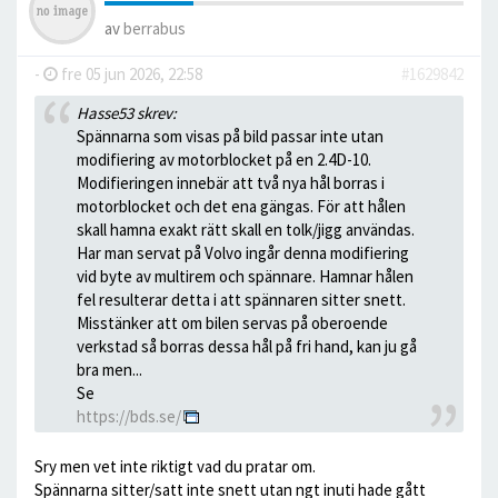
av
berrabus
-
fre 05 jun 2026, 22:58
#1629842
Hasse53 skrev:
Spännarna som visas på bild passar inte utan
modifiering av motorblocket på en 2.4D-10.
Modifieringen innebär att två nya hål borras i
motorblocket och det ena gängas. För att hålen
skall hamna exakt rätt skall en tolk/jigg användas.
Har man servat på Volvo ingår denna modifiering
vid byte av multirem och spännare. Hamnar hålen
fel resulterar detta i att spännaren sitter snett.
Misstänker att om bilen servas på oberoende
verkstad så borras dessa hål på fri hand, kan ju gå
bra men...
Se
https://bds.se/
Sry men vet inte riktigt vad du pratar om.
Spännarna sitter/satt inte snett utan ngt inuti hade gått