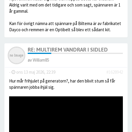
Aldrig varit med om det tidigare och som sagt, spännaren är 1
år gammal.
Kan för övrigt nämna att spännare på Biltema är av fabrikatet
Dayco och remmen är en Optibelt så blev ett sådant kit.
RE: MULTIREM VANDRAR I SIDLED
av
William85
-
ons 13 maj 2026, 22:39
#1628942
Hur mår frihjulet på generatorn?, har den blivit stum så får
spännaren jobba ihjäl sig.