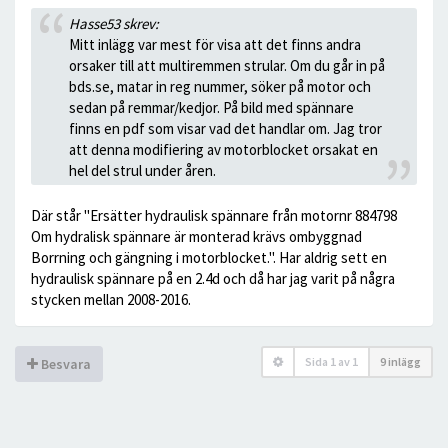
Hasse53 skrev:
Mitt inlägg var mest för visa att det finns andra
orsaker till att multiremmen strular. Om du går in på
bds.se, matar in reg nummer, söker på motor och
sedan på remmar/kedjor. På bild med spännare
finns en pdf som visar vad det handlar om. Jag tror
att denna modifiering av motorblocket orsakat en
hel del strul under åren.
Där står "Ersätter hydraulisk spännare från motornr 884798
Om hydralisk spännare är monterad krävs ombyggnad
Borrning och gängning i motorblocket.". Har aldrig sett en
hydraulisk spännare på en 2.4d och då har jag varit på några
stycken mellan 2008-2016.
Sida
1
av
1
9 inlägg
Besvara