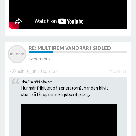
RE: MULTIREM VANDRAR I SIDLED
av
berrabus
-
mån 01 jun 2026, 21:38
#1629671
William85 skrev:
Hur mår frihjulet på generatorn?, har den blivit
stum så får spännaren jobba ihjäl sig.