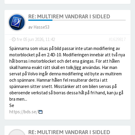
RE: MULTIREM VANDRAR I SIDLED
av
Hasse53
-
fre 05 jun 2026, 11:42
#1629817
Spännarna som visas på bild passar inte utan modifiering av
motorblocket på en 2.4D-10. Modifieringen innebär att två nya
hål borras i motorblocket och det ena gängas. För att hålen
skall hamna exakt rätt skall en tolk/jigg användas. Har man
servat på Volvo ingår denna modifiering vid byte av multirem
och spännare. Hamnar hålen fel resulterar detta i att
spännaren sitter snett. Misstänker att om bilen servas på
oberoende verkstad så borras dessa hål på fri hand, kan ju gå
bra men...
Se
https://bds.se/
RE: MULTIREM VANDRAR I SIDLED