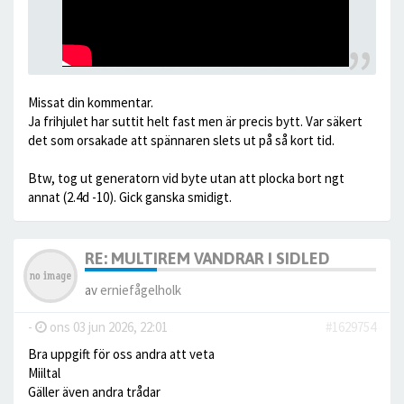
Missat din kommentar.
Ja frihjulet har suttit helt fast men är precis bytt. Var säkert
det som orsakade att spännaren slets ut på så kort tid.
Btw, tog ut generatorn vid byte utan att plocka bort ngt
annat (2.4d -10). Gick ganska smidigt.
RE: MULTIREM VANDRAR I SIDLED
av
erniefågelholk
-
ons 03 jun 2026, 22:01
#1629754
Bra uppgift för oss andra att veta
Miiltal
Gäller även andra trådar