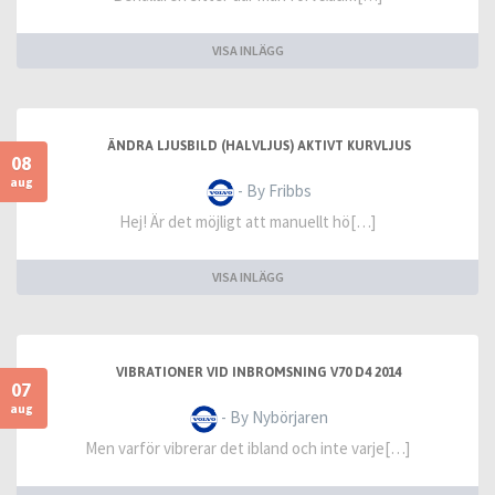
VISA INLÄGG
ÄNDRA LJUSBILD (HALVLJUS) AKTIVT KURVLJUS
08
aug
- By Fribbs
Hej! Är det möjligt att manuellt hö[…]
VISA INLÄGG
VIBRATIONER VID INBROMSNING V70 D4 2014
07
aug
- By Nybörjaren
Men varför vibrerar det ibland och inte varje[…]