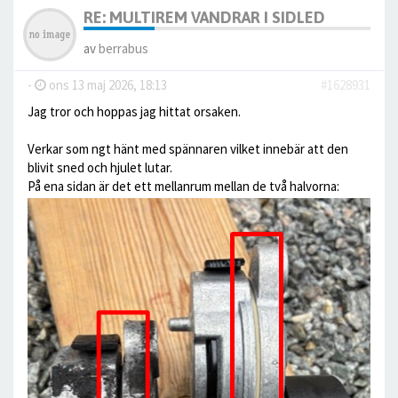
RE: MULTIREM VANDRAR I SIDLED
av
berrabus
-
ons 13 maj 2026, 18:13
#1628931
Jag tror och hoppas jag hittat orsaken.
Verkar som ngt hänt med spännaren vilket innebär att den
blivit sned och hjulet lutar.
På ena sidan är det ett mellanrum mellan de två halvorna: