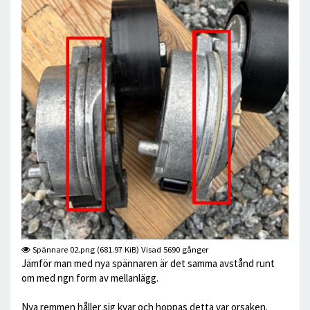
Spännare 02.png (681.97 KiB) Visad 5690 gånger
Jämför man med nya spännaren är det samma avstånd runt
om med ngn form av mellanlägg.
Nya remmen håller sig kvar och hoppas detta var orsaken.