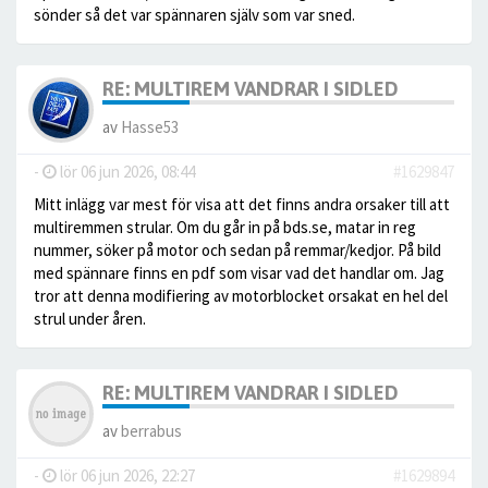
sönder så det var spännaren själv som var sned.
RE: MULTIREM VANDRAR I SIDLED
av
Hasse53
-
lör 06 jun 2026, 08:44
#1629847
Mitt inlägg var mest för visa att det finns andra orsaker till att
multiremmen strular. Om du går in på bds.se, matar in reg
nummer, söker på motor och sedan på remmar/kedjor. På bild
med spännare finns en pdf som visar vad det handlar om. Jag
tror att denna modifiering av motorblocket orsakat en hel del
strul under åren.
RE: MULTIREM VANDRAR I SIDLED
av
berrabus
-
lör 06 jun 2026, 22:27
#1629894