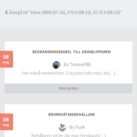
Återgå till "Volvo S80N (07-16), V70 II (08-16), XC70 II (08-16)"
BEGRÄNSNINGSKABEL TILL GRÄSKLIPPAREN
08
aug
- By TommyP86
Har också mammotion. 2 stycken luba mini, en[…]
VISA INLÄGG
BROMSVÄTSKEBEHÅLLARE
08
aug
- By Funk
Behållaren sitter där man förv&aum[…]