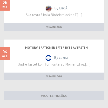
06
aug
- By Erik Å
Ska testa å kolla fördelarblocket E[…]
VISA INLÄGG
MOTORVIBRATIONER EFTER BYTE AV FÄSTEN
06
aug
- By cezna
Undre fästet kom förmonterat. Momentdrog[…]
VISA INLÄGG
VISA FLER INLÄGG