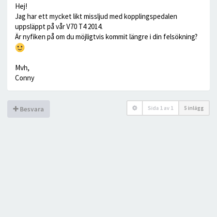
Hej!
Jag har ett mycket likt missljud med kopplingspedalen
uppsläppt på vår V70 T4 2014.
Är nyfiken på om du möjligtvis kommit längre i din felsökning?
Mvh,
Conny
Sida
1
av
1
5 inlägg
Besvara