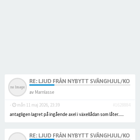
RE: LJUD FRÅN NYBYTT SVÄNGHJUL/KOPPLI
av
Marnlasse
-
mån 11 maj 2026, 23:39
#1628884
antagligen lagret på ingående axel i växellådan som låter......
RE: LJUD FRÅN NYBYTT SVÄNGHJUL/KOPPLI