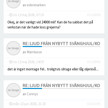
av
edenmarken
-
tis 12 maj 2026, 07:19
#1628888
Okej, är det vanligt vid 24000 mil? Kan de ha sabbat det på
verkstan när de hade loss grejerna?
RE: LJUD FRÅN NYBYTT SVÄNGHJUL/KOPPLI
av
Marnlasse
-
tis 12 maj 2026, 14:59
#1628896
det är inget montage fel... troligtvis slitage eller låg oljenivå....
RE: LJUD FRÅN NYBYTT SVÄNGHJUL/KOPPLI
av
Connys
-
mån 22 jun 2026, 21:20
#1630395