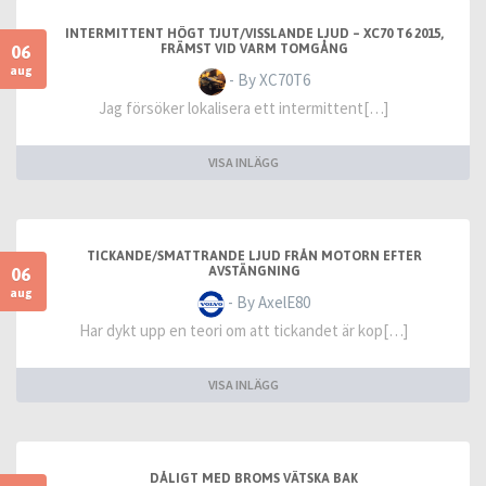
INTERMITTENT HÖGT TJUT/VISSLANDE LJUD – XC70 T6 2015,
06
FRÄMST VID VARM TOMGÅNG
aug
- By XC70T6
Jag försöker lokalisera ett intermittent[…]
VISA INLÄGG
TICKANDE/SMATTRANDE LJUD FRÅN MOTORN EFTER
06
AVSTÄNGNING
aug
- By AxelE80
Har dykt upp en teori om att tickandet är kop[…]
VISA INLÄGG
DÅLIGT MED BROMS VÄTSKA BAK