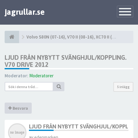
jagrullar.se
Toggle
Navigatio
Volvo S80N (07-16), V70 II (08-16), XC70 II (08-16)
LJUD FRÅN NYBYTT SVÄNGHJUL/KOPPLING.
V70 DRIVE 2012
Moderator:
Moderatorer
5 inlägg
Besvara
LJUD FRÅN NYBYTT SVÄNGHJUL/KOPPLING.
av
edenmarken