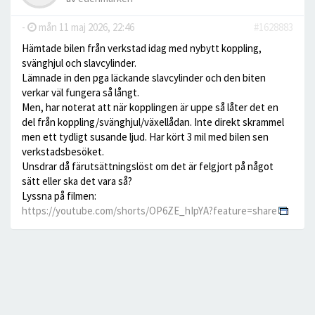
-
mån 11 maj 2026, 22:46
#1628883
Hämtade bilen från verkstad idag med nybytt koppling,
svänghjul och slavcylinder.
Lämnade in den pga läckande slavcylinder och den biten
verkar väl fungera så långt.
Men, har noterat att när kopplingen är uppe så låter det en
del från koppling/svänghjul/växellådan. Inte direkt skrammel
men ett tydligt susande ljud. Har kört 3 mil med bilen sen
verkstadsbesöket.
Unsdrar då färutsättningslöst om det är felgjort på något
sätt eller ska det vara så?
Lyssna på filmen:
https://youtube.com/shorts/OP6ZE_hIpYA?feature=share