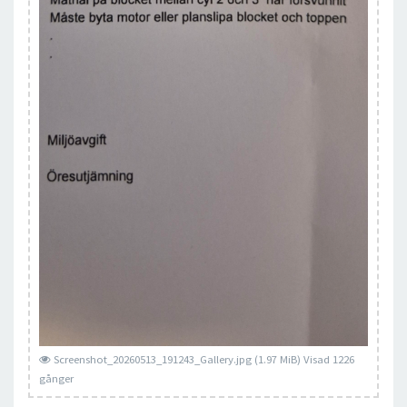
Screenshot_20260513_191243_Gallery.jpg (1.97 MiB) Visad 1226
gånger