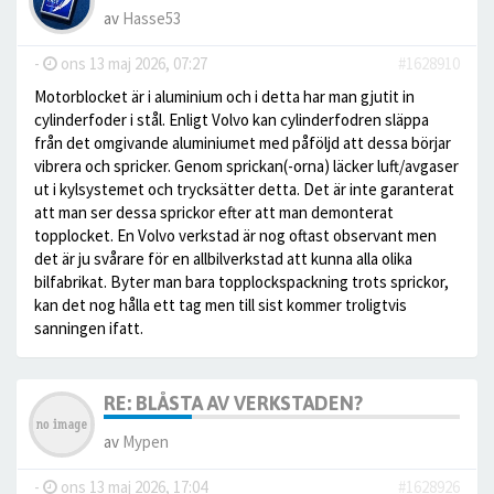
av
Hasse53
-
ons 13 maj 2026, 07:27
#1628910
Motorblocket är i aluminium och i detta har man gjutit in
cylinderfoder i stål. Enligt Volvo kan cylinderfodren släppa
från det omgivande aluminiumet med påföljd att dessa börjar
vibrera och spricker. Genom sprickan(-orna) läcker luft/avgaser
ut i kylsystemet och trycksätter detta. Det är inte garanterat
att man ser dessa sprickor efter att man demonterat
topplocket. En Volvo verkstad är nog oftast observant men
det är ju svårare för en allbilverkstad att kunna alla olika
bilfabrikat. Byter man bara topplockspackning trots sprickor,
kan det nog hålla ett tag men till sist kommer troligtvis
sanningen ifatt.
RE: BLÅSTA AV VERKSTADEN?
av
Mypen
-
ons 13 maj 2026, 17:04
#1628926