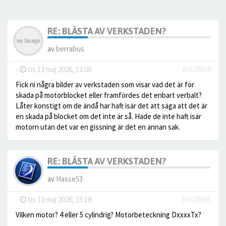
RE: BLÅSTA AV VERKSTADEN?
av
berrabus
-
tis 12 maj 2026, 13:00
#1628894
Fick ni några bilder av verkstaden som visar vad det är för
skada på motorblocket eller framfördes det enbart verbalt?
Låter konstigt om de ändå har haft isär det att säga att det är
en skada på blocket om det inte är så. Hade de inte haft isär
motorn utan det var en gissning är det en annan sak.
RE: BLÅSTA AV VERKSTADEN?
av
Hasse53
-
tis 12 maj 2026, 15:18
#1628898
Vilken motor? 4 eller 5 cylindrig? Motorbeteckning DxxxxTx?