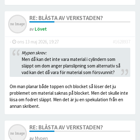
RE: BLÅSTA AV VERKSTADEN?
av
Lövet
-
ons 13 maj 2026, 19:27
#1628937
Mypen skrev:
Men då kan det inte vara material i cylindern som
släppt om dom anger planslipning som alternativ så
vad kan det då vara för material som försvunnit?
Om man planar både toppen och blocket så löser det ju
problemet om material saknas på blocket. Men det skulle inte
lösa om fodret släppt. Men det är ju en spekulation från en
annan skribent.
RE: BLÅSTA AV VERKSTADEN?
av
Mypen