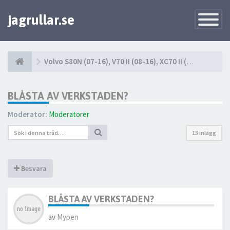
jagrullar.se
Toggle
Navigatio
Volvo S80N (07-16), V70 II (08-16), XC70 II (08-16)
BLÅSTA AV VERKSTADEN?
Moderator:
Moderatorer
13 inlägg
Besvara
BLÅSTA AV VERKSTADEN?
av
Mypen