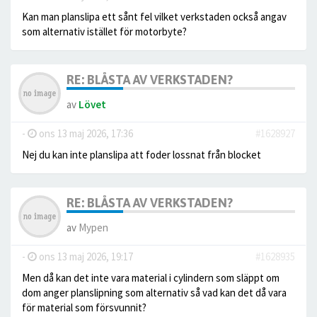
Kan man planslipa ett sånt fel vilket verkstaden också angav
som alternativ istället för motorbyte?
RE: BLÅSTA AV VERKSTADEN?
av
Lövet
-
ons 13 maj 2026, 17:36
#1628927
Nej du kan inte planslipa att foder lossnat från blocket
RE: BLÅSTA AV VERKSTADEN?
av
Mypen
-
ons 13 maj 2026, 19:17
#1628935
Men då kan det inte vara material i cylindern som släppt om
dom anger planslipning som alternativ så vad kan det då vara
för material som försvunnit?