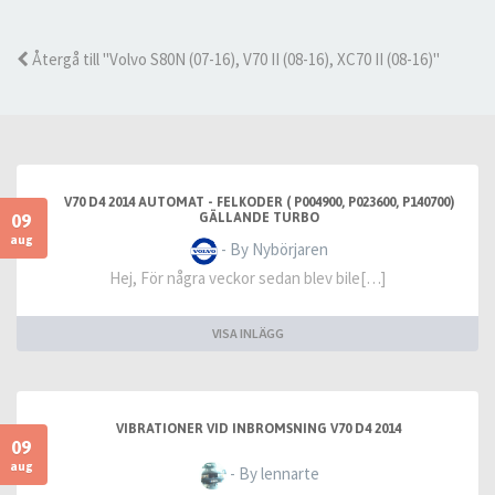
Återgå till "Volvo S80N (07-16), V70 II (08-16), XC70 II (08-16)"
V70 D4 2014 AUTOMAT - FELKODER ( P004900, P023600, P140700)
09
GÄLLANDE TURBO
aug
- By Nybörjaren
Hej, För några veckor sedan blev bile[…]
VISA INLÄGG
VIBRATIONER VID INBROMSNING V70 D4 2014
09
aug
- By lennarte