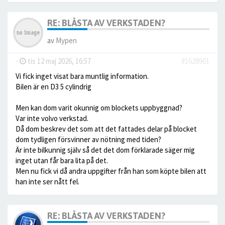
RE: BLÅSTA AV VERKSTADEN?
av
Mypen
-
tis 12 maj 2026, 16:57
#1628901
Vi fick inget visat bara muntlig information.
Bilen är en D3 5 cylindrig
Men kan dom varit okunnig om blockets uppbyggnad?
Var inte volvo verkstad.
Då dom beskrev det som att det fattades delar på blocket
dom tydligen försvinner av nötning med tiden?
Är inte bilkunnig själv så det det dom förklarade säger mig
inget utan får bara lita på det.
Men nu fick vi då andra uppgifter från han som köpte bilen att
han inte ser nått fel.
RE: BLÅSTA AV VERKSTADEN?