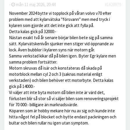
-
mån 11 maj 2026, 20:44
#1628879
November 2024 bytte vi topplock på våran volvo v70 efter
problem med att kylarvätska "försvann" men med tryck i
kylaren som gjorde att det inte gick att fylla på.
Detta kalas gick på 32000:-
Nästan exakt två år senare börjar bilen bete sig på samma
sätt. Kylarvätskenivån sjunker men stiger vid öppnande av
lock. Även bubblor i kylaren syns när motorn går.
Samma verkstad kikar då på bilen igen. Byter Egr kylare men
samma problem fortsätter.
Motorn skruvas då isär och konstateras då skada på
motorblock mellan cyl 2 och 3 (saknas material enligt
verkstaden) och bilen behöver ett motorbyte. Detta kalas
gick på 14000:-
Vi väljer att inte byta motorn då bilen inte är värd det,
förlusten blir så stor så vi säljer bilen som renoveringsprojekt
för 70 000:- billigare än marknadsvärde.
Köparen som är hobby mekare hör nu av sig och kunde inte
hitta något fel på blocket och bytte endast packningen och
bultar och bilen rullar nu igen utan symptom.