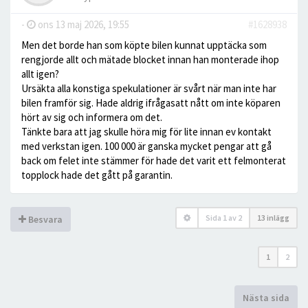
-
ons 13 maj 2026, 19:55
#1628938
Men det borde han som köpte bilen kunnat upptäcka som
rengjorde allt och mätade blocket innan han monterade ihop
allt igen?
Ursäkta alla konstiga spekulationer är svårt när man inte har
bilen framför sig. Hade aldrig ifrågasatt nått om inte köparen
hört av sig och informera om det.
Tänkte bara att jag skulle höra mig för lite innan ev kontakt
med verkstan igen. 100 000 är ganska mycket pengar att gå
back om felet inte stämmer för hade det varit ett felmonterat
topplock hade det gått på garantin.
Sida
1
av
2
13 inlägg
Besvara
1
2
Nästa sida