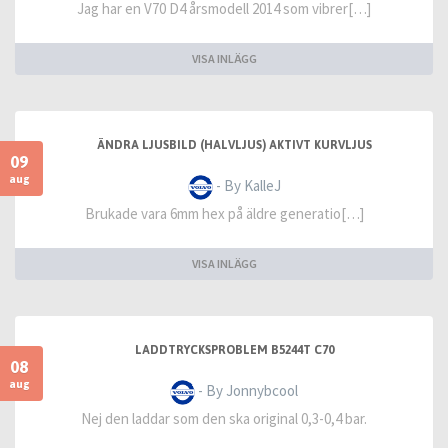
Jag har en V70 D4 årsmodell 2014 som vibrer[…]
VISA INLÄGG
ÄNDRA LJUSBILD (HALVLJUS) AKTIVT KURVLJUS
09
aug
- By KalleJ
Brukade vara 6mm hex på äldre generatio[…]
VISA INLÄGG
LADDTRYCKSPROBLEM B5244T C70
08
aug
- By Jonnybcool
Nej den laddar som den ska original 0,3-0,4 bar.